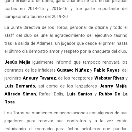
ganó el liderato de bateo, ganó Guantes de Oro en las paradas
cortas en 2014-15 y 2015-16 y fue parte importante del
campeonato taurino del 2019-20.
La Junta Directiva de los Toros, personal de oficina y todo el
staff del club se une al agradecimiento del ejecutivo taurino
tras la salida de Adames, un jugador que desde el primer hasta
el último día demostró amor y respeto por la chaqueta del club,
Jesús Mejía
igualmente informó que tampoco renovará los
contratos de los infielders
Gustavo Núñez
y
Pablo Reyes
, del
jardinero
Aneury Tavarez
, de los receptores
Webster Rivas
y
Luis Bernardo
, así como de los lanzadores
Jenrry Mejía
,
Alfredo Simon
, Rafael Dolis,
Luis Santos
y
Rubby De La
Rosa
.
Los Toros se mantienen en negociaciones con algunos de sus
jugadores para renovar sus contratos y a la vez están
estudiando el mercado para fichar peloteros que puedan