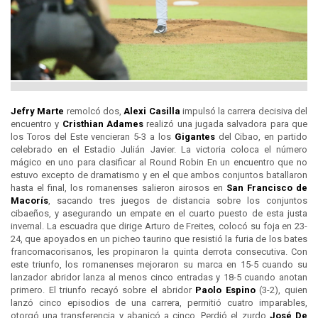
Jefry Marte
remolcó dos,
Alexi Casilla
impulsó la carrera decisiva del
encuentro y
Cristhian Adames
realizó una jugada salvadora para que
los Toros del Este vencieran 5-3 a los
Gigantes
del Cibao, en partido
celebrado en el Estadio Julián Javier. La victoria coloca el número
mágico en uno para clasificar al Round Robin En un encuentro que no
estuvo excepto de dramatismo y en el que ambos conjuntos batallaron
hasta el final, los romanenses salieron airosos en
San Francisco de
Macorís
, sacando tres juegos de distancia sobre los conjuntos
cibaeños, y asegurando un empate en el cuarto puesto de esta justa
invernal. La escuadra que dirige Arturo de Freites, colocó su foja en 23-
24, que apoyados en un picheo taurino que resistió la furia de los bates
francomacorisanos, les propinaron la quinta derrota consecutiva. Con
este triunfo, los romanenses mejoraron su marca en 15-5 cuando su
lanzador abridor lanza al menos cinco entradas y 18-5 cuando anotan
primero. El triunfo recayó sobre el abridor
Paolo Espino
(3-2), quien
lanzó cinco episodios de una carrera, permitió cuatro imparables,
otorgó una transferencia y abanicó a cinco. Perdió el zurdo
José De