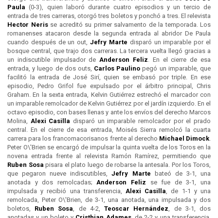
Paula
(0-3), quien laboró durante cuatro episodios y un tercio de
entrada de tres carreras, otorgó tres boletos y ponchó a tres. El relevista
Hector Neris
se acreditó su primer salvamento de la temporada. Los
romanenses atacaron desde la segunda entrada al abridor De Paula
cuando después de un out,
Jefry Marte
disparó un imparable por el
bosque central, que trajo dos carreras. La tercera vuelta llegó gracias a
un indiscutible impulsador de
Anderson Feliz
. En el cierre de esa
entrada, y luego de dos outs,
Carlos Paulino
pegó un imparable, que
facilitó la entrada de José Sirí, quien se embasó por triple. En ese
episodio, Pedro Grifol fue expulsado por el árbitro principal, Chris
Graham. En la sexta entrada, Kelvin Gutiérrez estrechó el marcador con
un imparable remolcador de Kelvin Gutiérrez por el jardín izquierdo. En el
octavo episodio, con bases llenas y ante los envíos del derecho Marcos
Molina,
Alexi Casilla
disparó un imparable remolcador por el prado
central. En el cierre de esa entrada, Moisés Sierra remolcó la cuarta
carrera para los francomacorisanos frente al derecho
Michael Dimock
.
Peter O\'Brien se encargó de impulsar la quinta vuelta de los Toros en la
novena entrada frente al relevista Ramón Ramírez, permitiendo que
Ruben Sosa
pisara el plato luego de robarse la antesala. Por los Toros,
que pegaron nueve indiscutibles,
Jefry Marte
bateó de 3-1, una
anotada y dos remolcadas;
Anderson Feliz
se fue de 3-1, una
impulsada y recibió una transferencia,
Alexi Casilla
, de 1-1 y una
remolcada, Peter O\'Brien, de 3-1, una anotada, una impulsada y dos
boletos,
Ruben Sosa
, de 4-2,
Teoscar Hernández
, de 3-1, dos
anotadas y un boleto y
Cristhian Adames
, de 2-2 y una transferencia.