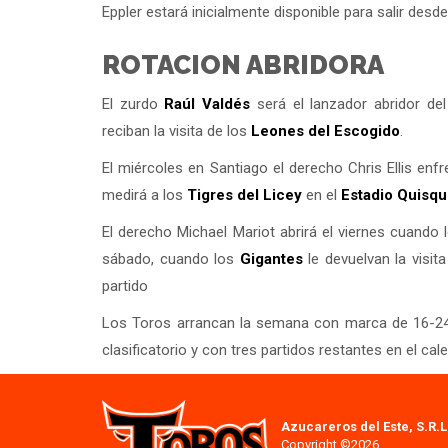
Eppler estará inicialmente disponible para salir desde
ROTACION ABRIDORA
El zurdo
Raúl Valdés
será el lanzador abridor de
reciban la visita de los
Leones del
Escogido
.
El miércoles en Santiago el derecho Chris Ellis enf
medirá a los
Tigres del
Licey
en el
Estadio Quisq
El derecho Michael Mariot abrirá el viernes cuando
sábado, cuando los
Gigantes
le devuelvan la visit
partido
Los Toros arrancan la semana con marca de 16-24,
clasificatorio y con tres partidos restantes en el cal
Azucareros del Este, S.R.L
Copyright ©2026.