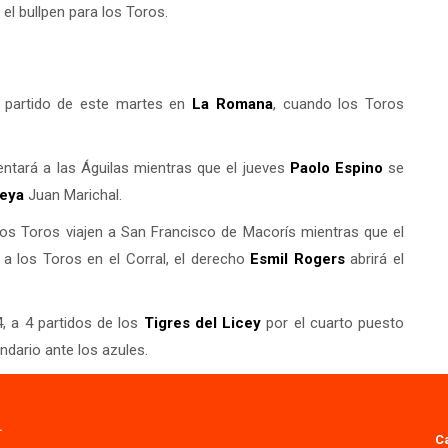
 el bullpen para los Toros.
l partido de este martes en
La Romana
, cuando los Toros
rentará a las Águilas mientras que el jueves
Paolo Espino
se
ueya
Juan Marichal.
 los Toros viajen a San Francisco de Macorís mientras que el
a a los Toros en el Corral, el derecho
Esmil Rogers
abrirá el
 a 4 partidos de los
Tigres del
Licey
por el cuarto puesto
endario ante los azules.
.
C