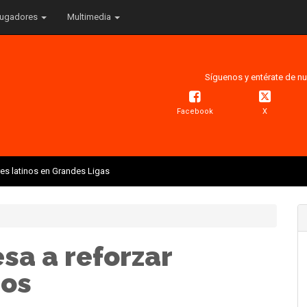
ugadores
Multimedia
Síguenos y entérate de nu
Facebook
X
res latinos en Grandes Ligas
esa a reforzar
ros