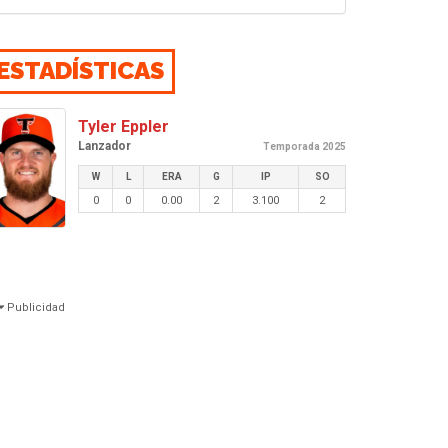
ESTADÍSTICAS
Tyler Eppler
Lanzador
Temporada 2025
W
L
ERA
G
IP
SO
0
0
0.00
2
3.100
2
Publicidad