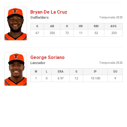
Bryan De La Cruz
Outfielders
Temporada 2025
G
AB
H
HR
RBI
AVG
67
250
72
11
52
.253
George Soriano
Lanzador
Temporada 2025
W
L
ERA
G
IP
SO
1
0
6.97
12
10.100
9