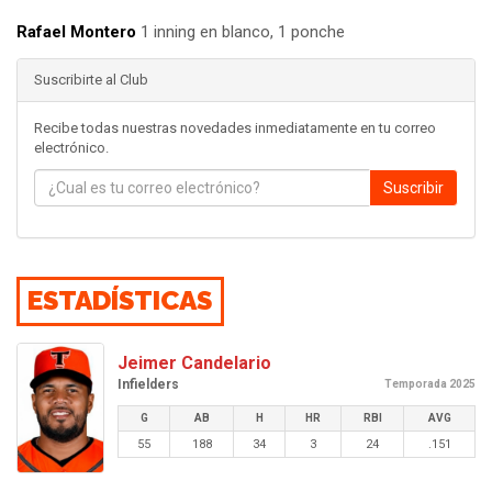
Rafael Montero
1 inning en blanco, 1 ponche
Suscribirte al Club
Recibe todas nuestras novedades inmediatamente en tu correo
electrónico.
Suscribir
ESTADÍSTICAS
Jeimer Candelario
Infielders
Temporada 2025
G
AB
H
HR
RBI
AVG
55
188
34
3
24
.151