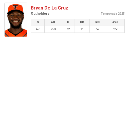
Bryan De La Cruz
Outfielders
Temporada 2025
G
AB
H
HR
RBI
AVG
67
250
72
11
52
.253