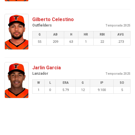
Gilberto Celestino
Outfielders
Temporada 2025
G
AB
H
HR
RBI
AVG
55
209
63
1
22
.273
Jarlin Garcia
Lanzador
Temporada 2025
W
L
ERA
G
IP
SO
1
0
5.79
12
9.100
5