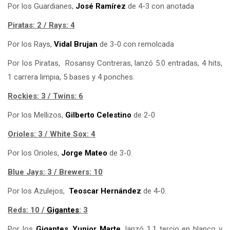
Por los Guardianes,
José Ramírez
de 4-3 con anotada
Piratas: 2 / Rays: 4
Por los Rays,
Vidal Brujan
de 3-0 con remolcada
Por los Piratas, Rosansy Contreras, lanzó 5.0 entradas, 4 hits,
1 carrera limpia, 5 bases y 4 ponches.
Rockies: 3 / Twins: 6
Por los Mellizos,
Gilberto Celestino
de 2-0
Orioles: 3 / White Sox: 4
Por los Orioles,
Jorge Mateo
de 3-0.
Blue Jays: 3 / Brewers: 10
Por los Azulejos,
Teoscar Hernández
de 4-0.
Reds: 10 /
Gigantes
: 3
Por los
Gigantes
,
Yunior Marte
, lanzó 1.1 tercio en blanco y