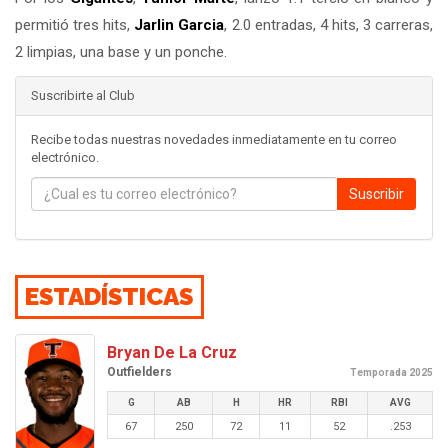
permitió tres hits,
Jarlin Garcia
, 2.0 entradas, 4 hits, 3 carreras,
2 limpias, una base y un ponche.
Suscribirte al Club
Recibe todas nuestras novedades inmediatamente en tu correo
electrónico.
Suscribir
ESTADÍSTICAS
Bryan De La Cruz
Outfielders
Temporada 2025
G
AB
H
HR
RBI
AVG
67
250
72
11
52
.253