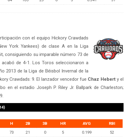
participación con el equipo Hickory Crawdads
(New York Yankees) de clase A en la Liga
hit, consiguiendo su imparable número 73 de
 acabó de 4-1. Los Toros seleccionaron a
o 2013 de la Liga de Béisbol Invernal de la
ckory Crawdads: 9. El lanzador vencedor fue
Chaz Hebert
y el
bo en el estadio Joseph P. Riley Jr. Ballpark de Charleston;
9.
14)
H
2B
3B
HR
AVG
RBI
73
21
0
5
0.199
52