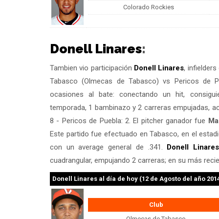
Colorado Rockies
Donell Linares
:
Tambien vio participación
Donell Linares
, infielde
Tabasco (Olmecas de Tabasco) vs Pericos de P
ocasiones al bate: conectando un hit, consig
temporada, 1 bambinazo y 2 carreras empujadas, ac
8 - Pericos de Puebla: 2. El pitcher ganador fue
Ma
Este partido fue efectuado en Tabasco, en el estad
con un average general de .341.
Donell Linare
cuadrangular, empujando 2 carreras; en su más reci
Donell Linares
al día de hoy (12 de Agosto del año 201
Club
Olmecas de Tabasco