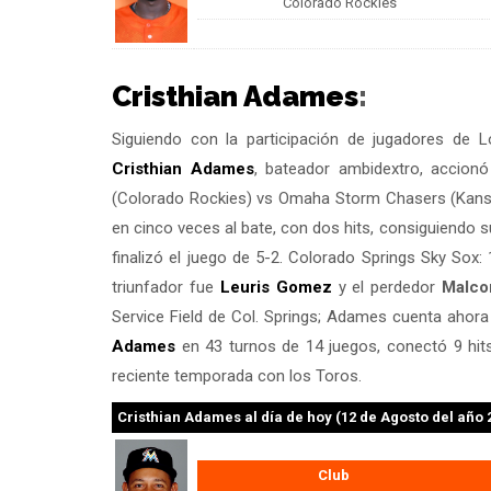
Colorado Rockies
Cristhian Adames
:
Siguiendo con la participación de jugadores de
Cristhian Adames
, bateador ambidextro, accion
(Colorado Rockies) vs Omaha Storm Chasers (Kansas
en cinco veces al bate, con dos hits, consiguiendo
finalizó el juego de 5-2. Colorado Springs Sky Sox
triunfador fue
Leuris Gomez
y el perdedor
Malco
Service Field de Col. Springs; Adames cuenta aho
Adames
en 43 turnos de 14 juegos, conectó 9 hits
reciente temporada con los Toros.
Cristhian Adames
al día de hoy (12 de Agosto del año 
Club