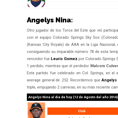
Angelys Nina
:
Otro jugador de los Toros del Este que vió partici
con el equipo Colorado Springs Sky Sox (Colora
(Kansas City Royals) de AAA en la Liga Nacional, 
consiguiendo su imparable número 78 de esta tempora
vencedor fue
Leuris Gomez
por Colorado Springs S
1 perdido; mientras que el perdedor
Malcom Culve
Este partido fue celebrado en Col. Springs, en el 
average general de .252. Recordemos que
Angelys
triple, empujando 2 carreras; en su más reciente c
Angelys Nina
al día de hoy (12 de Agosto del año 2014)
Club