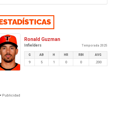
ESTADÍSTICAS
Ronald Guzman
Infielders
Temporada 2025
G
AB
H
HR
RBI
AVG
9
5
1
0
0
.200
Publicidad