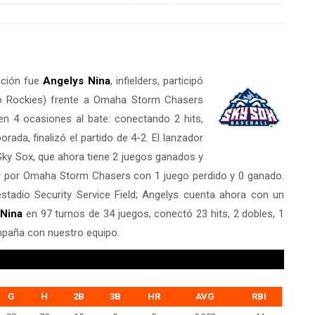
pación fue
Angelys Nina
, infielders, participó
do Rockies) frente a Omaha Storm Chasers
en 4 ocasiones al bate: conectando 2 hits,
da, finalizó el partido de 4-2. El lanzador
ky Sox, que ahora tiene 2 juegos ganados y
r
por Omaha Storm Chasers con 1 juego perdido y 0 ganado.
estadio Security Service Field; Angelys cuenta ahora con un
 Nina
en 97 turnos de 34 juegos, conectó 23 hits, 2 dobles, 1
ampaña con nuestro equipo.
G
H
2B
3B
HR
AVG
RBI