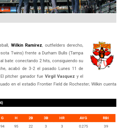
eball,
Wilkin Ramírez
, outfielders derecho,
esota Twins) frente a Durham Bulls (Tampa
al bate: conectando 2 hits, consiguiendo su
che, acabó de 3-2 el pasado Lunes 11 de
 El pitcher ganador fue
Virgil Vasquez
y el
tuado en el estadio Frontier Field de Rochester; Wilkin cuenta
4)
G
H
2B
3B
HR
AVG
RBI
94
95
22
3
3
0.275
39