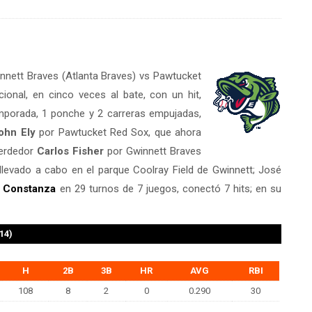
innett Braves (Atlanta Braves) vs Pawtucket
onal, en cinco veces al bate, con un hit,
mporada, 1 ponche y 2 carreras empujadas,
ohn Ely
por Pawtucket Red Sox, que ahora
perdedor
Carlos Fisher
por Gwinnett Braves
llevado a cabo en el parque Coolray Field de Gwinnett; José
 Constanza
en 29 turnos de 7 juegos, conectó 7 hits; en su
14)
H
2B
3B
HR
AVG
RBI
108
8
2
0
0.290
30