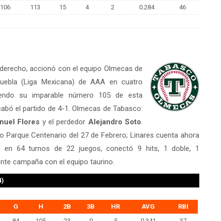
106
113
15
4
2
0.284
46
rs derecho, accionó con el equipo Olmecas de
uebla (Liga Mexicana) de AAA en cuatro
uiendo su imparable número 105 de esta
abó el partido de 4-1. Olmecas de Tabasco:
nuel Flores
y el perdedor
Alejandro Soto
.
io Parque Centenario del 27 de Febrero; Linares cuenta ahora
s
en 64 turnos de 22 juegos, conectó 9 hits, 1 doble, 1
ente campaña con el equipo taurino.
4)
G
H
2B
3B
HR
AVG
RBI
84
105
23
0
5
0.341
37