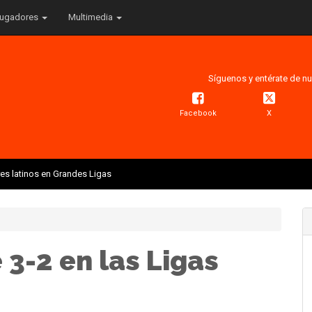
ugadores
Multimedia
Síguenos y entérate de nu
Facebook
X
res latinos en Grandes Ligas
 3-2 en las Ligas