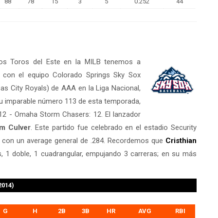
88
78
15
3
5
0.252
44
 Los Toros del Este en la MILB tenemos a
ó con el equipo Colorado Springs Sky Sox
 City Royals) de AAA en la Liga Nacional,
 su imparable número 113 de esta temporada,
: 12 - Omaha Storm Chasers: 12. El lanzador
m Culver
. Este partido fue celebrado en el estadio Security
ra con un average general de .284. Recordemos que
Cristhian
, 1 doble, 1 cuadrangular, empujando 3 carreras; en su más
2014)
G
H
2B
3B
HR
AVG
RBI