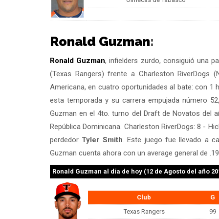
Ronald Guzman
:
Ronald Guzman
, infielders zurdo, consiguió una 
(Texas Rangers) frente a Charleston RiverDogs 
Americana, en cuatro oportunidades al bate: con 1 
esta temporada y su carrera empujada número 52,
Guzman en el 4to. turno del Draft de Novatos del añ
República Dominicana. Charleston RiverDogs: 8 - Hi
perdedor
Tyler Smith
. Este juego fue llevado a ca
Guzman cuenta ahora con un average general de .19
Ronald Guzman
al día de hoy (12 de Agosto del año 20
Club
G
Texas Rangers
99