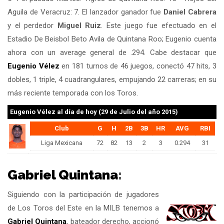
Aguila de Veracruz: 7. El lanzador ganador fue
Daniel Cabrera
y el perdedor
Miguel Ruiz
. Este juego fue efectuado en el
Estadio De Beisbol Beto Avila de Quintana Roo; Eugenio cuenta
ahora con un average general de .294. Cabe destacar que
Eugenio Vélez
en 181 turnos de 46 juegos, conectó 47 hits, 3
dobles, 1 triple, 4 cuadrangulares, empujando 22 carreras; en su
más reciente temporada con los Toros.
Eugenio Vélez
al día de hoy (29 de Julio del año 2015)
Club
G
H
2B
3B
HR
AVG
RBI
Liga Mexicana
72
82
13
2
3
0.294
31
Gabriel Quintana
:
Siguiendo con la participación de jugadores
de Los Toros del Este en la MILB tenemos a
Gabriel Quintana
, bateador derecho, accionó