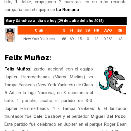
hits, 1 doble, empujando 2 carreras; en su más reciente
campaña con el equipo de
La Romana
.
Gary Sánchez
al día de hoy (29 de Julio del año 2015)
Club
G
H
2B
3B
HR
AVG
RBI
New York Yankees
68
69
15
0
13
0.263
43
Felix Muñoz
:
Felix Muñoz
, zurdo, accionó con el equipo
Jupiter Hammerheads (Miami Marlins) vs
Tampa Yankees (New York Yankees) de Class
A Ad en la Liga Nacional, en 3 ocasiones al
bate, 1 ponche, acabó el partido de 3-0.
Jupiter Hammerheads: 4 - Tampa Yankees: 6. El lanzador
triunfador fue
Cale Coshow
y el perdedor
Miguel Del Pozo
.
Este partido fue celebrado en Jupiter, en el parque Roger Dean