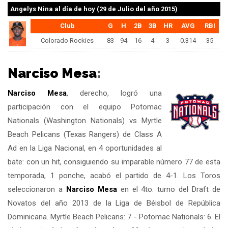
Angelys Nina
al día de hoy (29 de Julio del año 2015)
Club
G
H
2B
3B
HR
AVG
RBI
Colorado Rockies
83
94
16
4
3
0.314
35
Narciso Mesa
:
Narciso Mesa
, derecho, logró una
participación con el equipo Potomac
Nationals (Washington Nationals) vs Myrtle
Beach Pelicans (Texas Rangers) de Class A
Ad en la Liga Nacional, en 4 oportunidades al
bate: con un hit, consiguiendo su imparable número 77 de esta
temporada, 1 ponche, acabó el partido de 4-1. Los Toros
seleccionaron a
Narciso Mesa
en el 4to. turno del Draft de
Novatos del año 2013 de la Liga de Béisbol de República
Dominicana. Myrtle Beach Pelicans: 7 - Potomac Nationals: 6. El