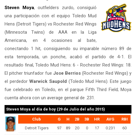
Steven Moya
, outfielders zurdo, consiguió
una participación con el equipo Toledo Mud
Hens (Detroit Tigers) vs Rochester Red Wings
(Minnesota Twins) de AAA en la Liga
Americana, en 4 ocasiones al bate,
conectando 1 hit, consiguiendo su imparable número 89 de
esta temporada, un ponche, acabó el partido de 4-1. El
resultado final, Toledo Mud Hens: 6 - Rochester Red Wings: 18.
El pitcher triunfador fue
Jose Berrios
(Rochester Red Wings) y
el perdedor
Warwick Saupold
(Toledo Mud Hens). Este juego
fue celebrado en Toledo, en el parque Fifth Third Field; Moya
cuenta ahora con un average general de .231.
Steven Moya
al día de hoy (29 de Julio del año 2015)
Club
G
H
2B
3B
HR
AVG
RBI
Detroit Tigers
97
89
20
0
17
0.231
60