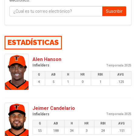
electrónico.
Suscribir
ESTADÍSTICAS
Alen Hanson
Infielders
Temporada 2025
G
AB
H
HR
RBI
AVG
4
5
1
0
1
.125
Jeimer Candelario
Infielders
Temporada 2025
G
AB
H
HR
RBI
AVG
55
188
34
3
24
.151