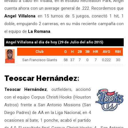
llevado a cabo en Visalia, en el estadio Recreation Park; Angel
cuenta ahora con un average general de .222. Recordemos que
Angel Villalona
en 15 turnos de 5 juegos, conectó 1 hit, 1
doble, empujando 2 carreras; en su más reciente campaña con
el equipo de
La Romana
.
Angel Villalona
al día de hoy (29 de Julio del año 2015)
Club
G
H
2B
3B
HR
AVG
RBI
San Francisco Giants
58
37
7
0
7
0.222
30
Teoscar Hernández
:
Teoscar Hernández
, outfielders, accionó
con el equipo Corpus Christi Hooks (Houston
Astros) frente a San Antonio Missions (San
Diego Padres) de AA en la Liga Nacional, en 4
ocasiones al bate, 1 ponche, acabó el partido