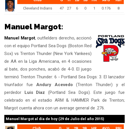
Cleveland Indians
47
27
6
0
1
0.176
8
Manuel Margot
:
Manuel Margot
, outfielders derecho, accionó
con el equipo Portland Sea Dogs (Boston Red
Sox) vs Trenton Thunder (New York Yankees)
de AA en la Liga Americana, en 4 ocasiones
al bate, dos ponches, acabó de 4-0. El juego
terminó Trenton Thunder: 6 - Portland Sea Dogs: 3. El lanzador
triunfador fue
Andury Acevedo
(Trenton Thunder) y el
perdedor
Luis Diaz
(Portland Sea Dogs). Este juego fue
celebrado en el estadio ARM & HAMMER Park de Trenton;
Margot cuenta ahora con un average general de .276.
Manuel Margot
al día de hoy (29 de Julio del año 2015)
Club
G
H
2B
3B
HR
AVG
RBI