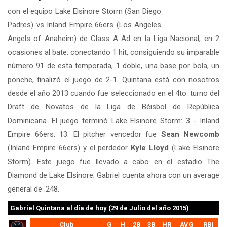
con el equipo Lake Elsinore Storm (San Diego
Padres) vs Inland Empire 66ers (Los Angeles
Angels of Anaheim) de Class A Ad en la Liga Nacional, en 2
ocasiones al bate: conectando 1 hit, consiguiendo su imparable
número 91 de esta temporada, 1 doble, una base por bola, un
ponche, finalizó el juego de 2-1. Quintana está con nosotros
desde el año 2013 cuando fue seleccionado en el 4to. turno del
Draft de Novatos de la Liga de Béisbol de República
Dominicana. El juego terminó Lake Elsinore Storm: 3 - Inland
Empire 66ers: 13. El pitcher vencedor fue
Sean Newcomb
(Inland Empire 66ers) y el perdedor
Kyle Lloyd
(Lake Elsinore
Storm). Este juego fue llevado a cabo en el estadio The
Diamond de Lake Elsinore; Gabriel cuenta ahora con un average
general de .248.
Gabriel Quintana
al día de hoy (29 de Julio del año 2015)
Club
G
H
2B
3B
HR
AVG
RBI