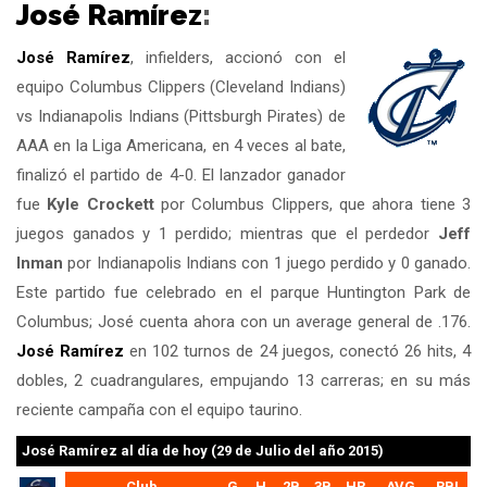
José Ramírez
:
José Ramírez
, infielders, accionó con el
equipo Columbus Clippers (Cleveland Indians)
vs Indianapolis Indians (Pittsburgh Pirates) de
AAA en la Liga Americana, en 4 veces al bate,
finalizó el partido de 4-0. El lanzador ganador
fue
Kyle Crockett
por Columbus Clippers, que ahora tiene 3
juegos ganados y 1 perdido; mientras que el perdedor
Jeff
Inman
por Indianapolis Indians con 1 juego perdido y 0 ganado.
Este partido fue celebrado en el parque Huntington Park de
Columbus; José cuenta ahora con un average general de .176.
José Ramírez
en 102 turnos de 24 juegos, conectó 26 hits, 4
dobles, 2 cuadrangulares, empujando 13 carreras; en su más
reciente campaña con el equipo taurino.
José Ramírez
al día de hoy (29 de Julio del año 2015)
Club
G
H
2B
3B
HR
AVG
RBI