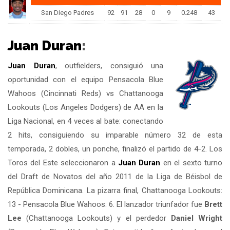
San Diego Padres
92
91
28
0
9
0.248
43
Juan Duran
:
Juan Duran
, outfielders, consiguió una
oportunidad con el equipo Pensacola Blue
Wahoos (Cincinnati Reds) vs Chattanooga
Lookouts (Los Angeles Dodgers) de AA en la
Liga Nacional, en 4 veces al bate: conectando
2 hits, consiguiendo su imparable número 32 de esta
temporada, 2 dobles, un ponche, finalizó el partido de 4-2. Los
Toros del Este seleccionaron a
Juan Duran
en el sexto turno
del Draft de Novatos del año 2011 de la Liga de Béisbol de
República Dominicana. La pizarra final, Chattanooga Lookouts:
13 - Pensacola Blue Wahoos: 6. El lanzador triunfador fue
Brett
Lee
(Chattanooga Lookouts) y el perdedor
Daniel Wright