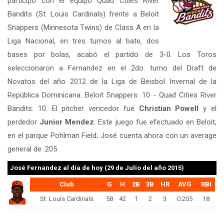
participó con el equipo Quad Cities River
Bandits (St. Louis Cardinals) frente a Beloit
Snappers (Minnesota Twins) de Class A en la
Liga Nacional, en tres turnos al bate, dos
bases por bolas, acabó el partido de 3-0. Los Toros
seleccionaron a Fernandez en el 2do. turno del Draft de
Novatos del año 2012 de la Liga de Béisbol Invernal de la
República Dominicana. Beloit Snappers: 10 - Quad Cities River
Bandits: 10. El pitcher vencedor fue
Christian Powell
y el
perdedor
Junior Mendez
. Este juego fue efectuado en Beloit,
en el parque Pohlman Field; José cuenta ahora con un average
general de .205.
José Fernandez
al día de hoy (29 de Julio del año 2015)
Club
G
H
2B
3B
HR
AVG
RBI
St. Louis Cardinals
58
42
1
2
3
0.205
18