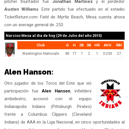
pitcher triunfador fue
Jonathan Martinez
y el perdedor
Austen Williams
. Este partido fue efectuado en el estadio
TicketReturn.com Field de Myrtle Beach; Mesa cuenta ahora
con un average general de .253.
Narciso Mesa
al día de hoy (29 de Julio del año 2015)
Club
G
H
2B
3B
HR
AVG
RBI
Washington Nationals
83
77
7
2
1
0.253
27
Alen Hanson
:
Otro jugador de los Toros del Este que vió
participación fue
Alen Hanson
, infielders
ambidextro, accionó con el equipo
Indianapolis Indians (Pittsburgh Pirates)
frente a Columbus Clippers (Cleveland
Indians) de AAA en la Liga Nacional, en cinco oportunidades al