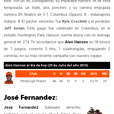
bate: con un hit, consiguiendo su imparable número 96 de esta
temporada, un triple, dos ponches y su carrera empujada
número 39, finalizó de 5-1. Columbus Clippers: 8 - Indianapolis
Indians: 8. El pitcher vencedor fue
Kyle Crockett
y el perdedor
Jeff Inman
. Este juego fue celebrado en Columbus, en el
estadio Huntington Park; Hanson cuenta ahora con un average
general de .274. Te recordamos que
Alen Hanson
en 18 turnos
de 7 juegos, conectó 5 hits, 1 cuadrangular, empujando 2
carreras; en su más reciente campaña con nuestro equipo.
Alen Hanson
al día de hoy (29 de Julio del año 2015)
Club
G
H
2B
3B
HR
AVG
RBI
Pittsburgh Pirates
86
96
12
9
5
0.274
39
José Fernandez
:
José Fernandez
, bateador derecho,