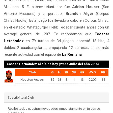
de 4-0. El resultado final, Corpus Christi Hooks: 4 - San Antonio
Missions: 5. El pitcher triunfador fue
Adrian Houser
(San
Antonio Missions) y el perdedor
Brandon Alger
(Corpus
Christi Hooks). Este juego fue llevado a cabo en Corpus Christi,
en el estadio Whataburger Field; Teoscar cuenta ahora con un
average general de .207. Te recordamos que
Teoscar
Hernández
en 79 turnos de 34 juegos, conectó 18 hits, 4
dobles, 2 cuadrangulares, empujando 12 carreras; en su más
reciente actividad con el equipo de
La Romana
.
Teoscar Hernández
al día de hoy (29 de Julio del año 2015)
Club
G
H
2B
3B
HR
AVG
RBI
Houston Astros
85
68
8
1
13
0.207
33
Suscribirte al Club
Recibe todas nuestras novedades inmediatamente en tu correo