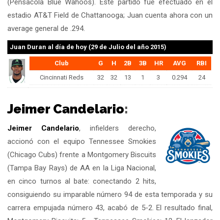
(Pensacola Blue Wahoos). Este partido fue efectuado en el
estadio AT&T Field de Chattanooga; Juan cuenta ahora con un
average general de .294.
Juan Duran
al día de hoy (29 de Julio del año 2015)
Club
G
H
2B
3B
HR
AVG
RBI
Cincinnati Reds
32
32
13
1
3
0.294
24
Jeimer Candelario
:
Jeimer Candelario
, infielders derecho,
accionó con el equipo Tennessee Smokies
(Chicago Cubs) frente a Montgomery Biscuits
(Tampa Bay Rays) de AA en la Liga Nacional,
en cinco turnos al bate: conectando 2 hits,
consiguiendo su imparable número 94 de esta temporada y su
carrera empujada número 43, acabó de 5-2. El resultado final,