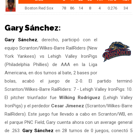
Boston Red Sox
78
86
14
8
4
0.276
34
Gary Sánchez
:
Gary Sánchez
, derecho, participó con el
equipo Scranton/Wilkes-Barre RailRiders (New
York Yankees) vs Lehigh Valley IronPigs
(Philadelphia Phillies) de AAA en la Liga
Americana, en dos turnos al bate, 2 bases por
bolas, acabó el juego de 2-0. El partido terminó
Scranton/Wilkes-Barre RailRiders: 7 - Lehigh Valley IronPigs: 10.
El pitcher triunfador fue
Wilking Rodriguez
(Lehigh Valley
IronPigs) y el perdedor
Cesar Jimenez
(Scranton/Wilkes-Barre
RailRiders). Este juego fue llevado a cabo en Scranton/WB, en
el parque PNC Field; Gary cuenta ahora con un average general
de .263.
Gary Sánchez
en 28 turnos de 0 juegos, conectó 5