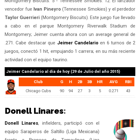
Montgomery Biscuits: 5 - Tennessee Smokies: 12. El lanzador
vencedor fue
Ivan Pineyro
(Tennessee Smokies) y el perdedor
Taylor Guerrieri
(Montgomery Biscuits). Este juego fue llevado
a cabo en el parque Montgomery Riverwalk Stadium de
Montgomery; Jeimer cuenta ahora con un average general de
.271. Cabe destacar que
Jeimer Candelario
en 6 turnos de 2
juegos, conectó 1 hit, empujando 1 carrera; en su más reciente
actividad con el equipo taurino.
Jeimer Candelario
al día de hoy (29 de Julio del año 2015)
Club
G
H
2B
3B
HR
AVG
RBI
Chicago Cubs
90
94
27
3
5
0.271
43
Donell Linares
:
Donell Linares
, infielders, participó con el
equipo Saraperos de Saltillo (Liga Mexicana)