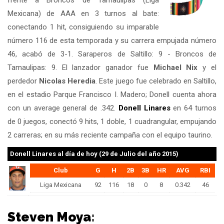
frente a Broncos de Tamaulipas (Liga
Mexicana) de AAA en 3 turnos al bate:
conectando 1 hit, consiguiendo su imparable
número 116 de esta temporada y su carrera empujada número
46, acabó de 3-1. Saraperos de Saltillo: 9 - Broncos de
Tamaulipas: 9. El lanzador ganador fue
Michael Nix
y el
perdedor
Nicolas Heredia
. Este juego fue celebrado en Saltillo,
en el estadio Parque Francisco I. Madero; Donell cuenta ahora
con un average general de .342.
Donell Linares
en 64 turnos
de 0 juegos, conectó 9 hits, 1 doble, 1 cuadrangular, empujando
2 carreras; en su más reciente campaña con el equipo taurino.
Donell Linares
al día de hoy (29 de Julio del año 2015)
Club
G
H
2B
3B
HR
AVG
RBI
Liga Mexicana
92
116
18
0
8
0.342
46
Steven Moya
: