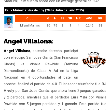
Stadium; Felix cuenta ahora con un average general de .245.
Felix Muñoz
al día de hoy (29 de Julio del año 2015)
Club
G
H
2B
3B
HR
AVG
RBI
Miami Marlins
86
75
8
1
4
0.245
38
Angel Villalona
:
Angel Villalona
, bateador derecho, participó
con el equipo San Jose Giants (San Francisco
Giants) vs Visalia Rawhide (Arizona
Diamondbacks) de Class A Ad en la Liga
Nacional, en 4 oportunidades al bate, un
ponche, finalizó el partido de 4-0. El lanzador triunfador fue
RJ
Hively
por San Jose Giants, que ahora tiene 2 juegos ganados
y 2 perdidos; mientras que el perdedor
Luis Ysla
por Visalia
Rawhide con 5 juegos perdidos y 1 ganado. Este partido fue