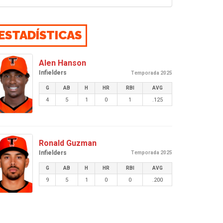
ESTADÍSTICAS
Alen Hanson
Infielders
Temporada 2025
G
AB
H
HR
RBI
AVG
4
5
1
0
1
.125
Ronald Guzman
Infielders
Temporada 2025
G
AB
H
HR
RBI
AVG
9
5
1
0
0
.200