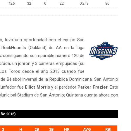
126
32
0
22
0.243
80
cho, tuvo una oportunidad con el equipo San
d RockHounds (Oakland) de AA en la Liga
ts, consiguiendo su imparable número 120 de
rada, un jonron y 3 carreras empujadas (su
 Los Toros desde el año 2013 cuando fue
a de Béisbol Invernal de la República Dominicana. San Antonio
riunfador fue
Elliot Morris
y el perdedor
Parker Frazier
. Este
 Municipal Stadium de San Antonio; Quintana cuenta ahora con
año 2015)
G
H
2B
3B
HR
AVG
RBI