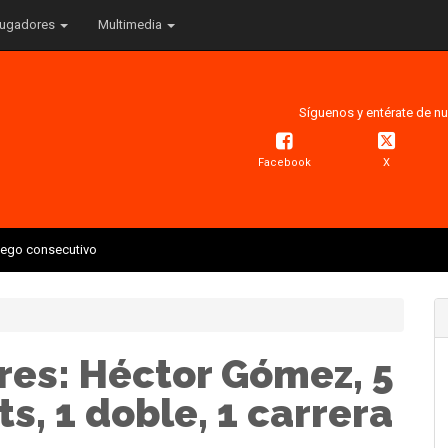
ugadores
Multimedia
Síguenos y entérate de nu
Facebook
X
juego consecutivo
res: Héctor Gómez, 5
ts, 1 doble, 1 carrera