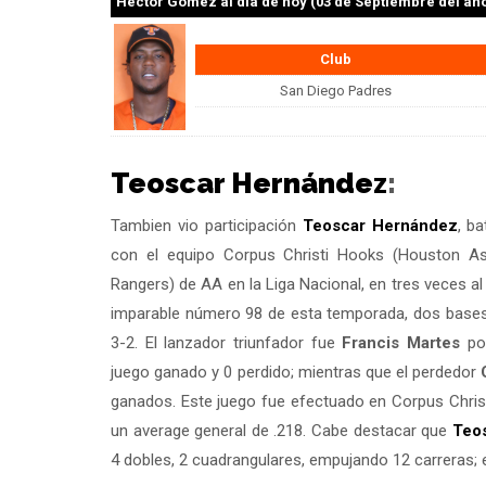
Héctor Gómez
al día de hoy (03 de Septiembre del añ
Club
San Diego Padres
Teoscar Hernández
:
Tambien vio participación
Teoscar Hernández
, b
con el equipo Corpus Christi Hooks (Houston As
Rangers) de AA en la Liga Nacional, en tres veces a
imparable número 98 de esta temporada, dos bases p
3-2. El lanzador triunfador fue
Francis Martes
por
juego ganado y 0 perdido; mientras que el perdedor
ganados. Este juego fue efectuado en Corpus Christ
un average general de .218. Cabe destacar que
Teo
4 dobles, 2 cuadrangulares, empujando 12 carreras; 