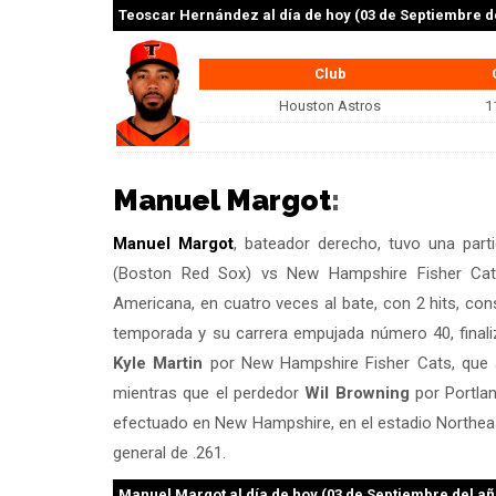
Teoscar Hernández
al día de hoy (03 de Septiembre d
Club
Houston Astros
1
Manuel Margot
:
Manuel Margot
, bateador derecho, tuvo una part
(Boston Red Sox) vs New Hampshire Fisher Cat
Americana, en cuatro veces al bate, con 2 hits, co
temporada y su carrera empujada número 40, finaliz
Kyle Martin
por New Hampshire Fisher Cats, que a
mientras que el perdedor
Wil Browning
por Portlan
efectuado en New Hampshire, en el estadio Northea
general de .261.
Manuel Margot
al día de hoy (03 de Septiembre del añ