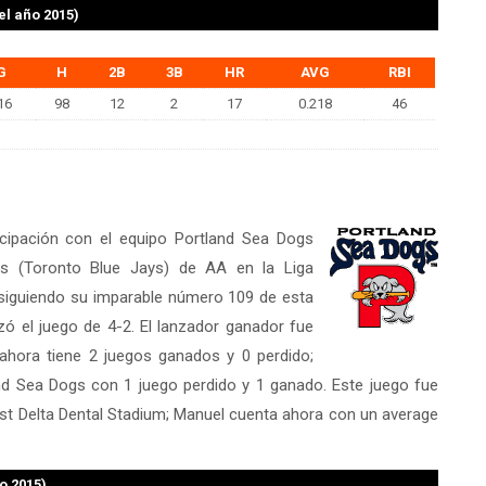
el año 2015)
G
H
2B
3B
HR
AVG
RBI
16
98
12
2
17
0.218
46
icipación con el equipo Portland Sea Dogs
s (Toronto Blue Jays) de AA en la Liga
nsiguiendo su imparable número 109 de esta
ó el juego de 4-2. El lanzador ganador fue
hora tiene 2 juegos ganados y 0 perdido;
d Sea Dogs con 1 juego perdido y 1 ganado. Este juego fue
st Delta Dental Stadium; Manuel cuenta ahora con un average
o 2015)