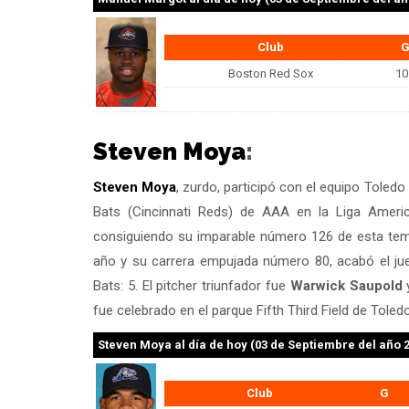
Club
Boston Red Sox
10
Steven Moya
:
Steven Moya
, zurdo, participó con el equipo Toledo
Bats (Cincinnati Reds) de AAA en la Liga Americ
consiguiendo su imparable número 126 de esta tem
año y su carrera empujada número 80, acabó el jue
Bats: 5. El pitcher triunfador fue
Warwick Saupold
y
fue celebrado en el parque Fifth Third Field de Tole
Steven Moya
al día de hoy (03 de Septiembre del año 
Club
G