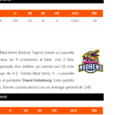
G
H
2B
3B
HR
AVG
RBI
5
109
24
8
4
0.261
40
 Mud Hens (Detroit Tigers) frente a Louisville
ana, en 4 ocasiones al bate: con 2 hits,
porada, dos dobles: ya cuenta con 32 este
go de 4-2. Toledo Mud Hens: 9 - Louisville
 el perdedor
David Holmberg
. Este partido
do; Steven cuenta ahora con un average general de .243.
2015)
H
2B
3B
HR
AVG
RBI