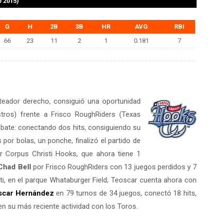
o 2015)
G
H
2B
3B
HR
AVG
RBI
66
23
11
2
1
0.181
7
ateador derecho, consiguió una oportunidad
tros) frente a Frisco RoughRiders (Texas
l bate: conectando dos hits, consiguiendo su
or bolas, un ponche, finalizó el partido de
 Corpus Christi Hooks, que ahora tiene 1
Chad Bell
por Frisco RoughRiders con 13 juegos perdidos y 7
i, en el parque Whataburger Field; Teoscar cuenta ahora con
scar Hernández
en 79 turnos de 34 juegos, conectó 18 hits,
en su más reciente actividad con los Toros.