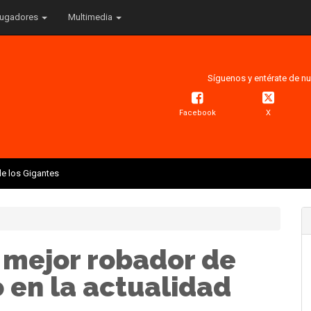
ugadores
Multimedia
Síguenos y entérate de nu
Facebook
X
e los Gigantes
 mejor robador de
 en la actualidad