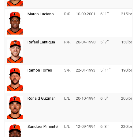
Marco Luciano
R/R
10-09-2001
6´ 1´´
215lbs.
Rafael Lantigua
R/R
28-04-1998
5´ 7´´
153lbs.
Ramón Torres
S/R
22-01-1993
5´ 11´´
190lbs.
Ronald Guzman
L/L
20-10-1994
6' 5"
205lbs.
Sandber Pimentel
L/L
12-09-1994
6´ 3´´
220lbs.