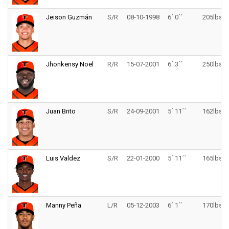
Jeison Guzmán
S/R
08-10-1998
6´ 0´´
205lbs.
Jhonkensy Noel
R/R
15-07-2001
6´ 3´´
250lbs.
Juan Brito
S/R
24-09-2001
5´ 11´´
162lbs.
Luis Valdez
S/R
22-01-2000
5´ 11´´
165lbs.
Manny Peña
L/R
05-12-2003
6´ 1´´
170lbs.