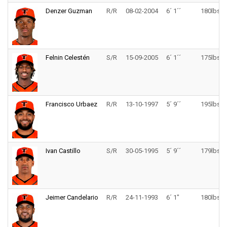
Denzer Guzman
R/R
08-02-2004
6´ 1´´
180lbs.
Felnin Celestén
S/R
15-09-2005
6´ 1´´
175lbs.
Francisco Urbaez
R/R
13-10-1997
5´ 9´´
195lbs.
Ivan Castillo
S/R
30-05-1995
5´ 9´´
179lbs.
Jeimer Candelario
R/R
24-11-1993
6´ 1"
180lbs.