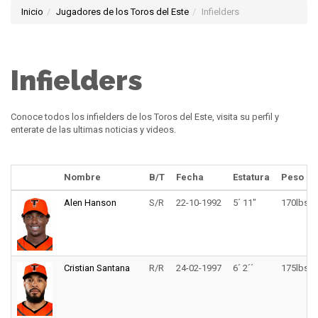
Inicio
Jugadores de los Toros del Este
Infielders
Infielders
Conoce todos los infielders de los Toros del Este, visita su perfil y
enterate de las ultimas noticias y videos.
Nombre
B/T
Fecha
Estatura
Peso
Alen Hanson
S/R
22-10-1992
5´ 11"
170lbs.
Cristian Santana
R/R
24-02-1997
6´ 2´´
175lbs.