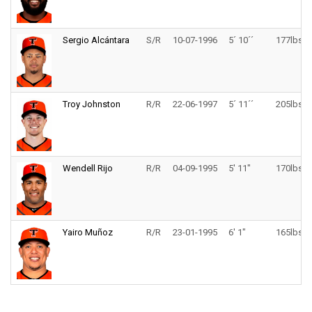
Sergio Alcántara
S/R
10-07-1996
5´ 10´´
177lbs.
Troy Johnston
R/R
22-06-1997
5´ 11´´
205lbs.
Wendell Rijo
R/R
04-09-1995
5' 11"
170lbs.
Yairo Muñoz
R/R
23-01-1995
6' 1"
165lbs.