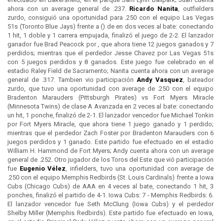
ahora con un average general de .237.
Ricardo Nanita
, outfielders
zurdo, consiguió una oportunidad para .250 con el equipo Las Vegas
51s (Toronto Blue Jays) frente a () de en dos veces al bate: conectando
1 hit, 1 doble y 1 carrera empujada, finalizó el juego de 2-2. El lanzador
ganador fue Brad Peacock por , que ahora tiene 12 juegos ganados y 7
perdidos; mientras que el perdedor Jesse Chavez por Las Vegas 51s
con 5 juegos perdidos y 8 ganados. Este juego fue celebrado en el
estadio Raley Field de Sacramento; Nanita cuenta ahora con un average
general de .317. Tambien vio participación
Andy Vasquez
, bateador
zurdo, que tuvo una oportunidad con average de .250 con el equipo
Bradenton Marauders (Pittsburgh Pirates) vs Fort Myers Miracle
(Minnesota Twins) de clase A Avanzada en 2 veces al bate: conectando
un hit, 1 ponche, finalizó de 2-1. El lanzador vencedor fue Michael Tonkin
por Fort Myers Miracle, que ahora tiene 1 juego ganado y 1 perdido;
mientras que el perdedor Zach Foster por Bradenton Marauders con 6
juegos perdidos y 1 ganado. Este partido fue efectuado en el estadio
William H. Hammond de Fort Myers; Andy cuenta ahora con un average
general de .252. Otro jugador de los Toros del Este que vió participación
fue
Eugenio Vélez
, infielders, tuvo una oportunidad con average de
.250 con el equipo Memphis Redbirds (St. Louis Cardinals) frente a Iowa
Cubs (Chicago Cubs) de AAA en 4 veces al bate, conectando 1 hit, 3
ponches, finalizó el partido de 4-1. Iowa Cubs: 7 - Memphis Redbirds: 6.
El lanzador vencedor fue Seth McClung (Iowa Cubs) y el perdedor
Shelby Miller (Memphis Redbirds). Este partido fue efectuado en Iowa,