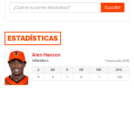
Suscribir
ESTADÍSTICAS
Alen Hanson
Infielders
Temporada 2025
G
AB
H
HR
RBI
AVG
4
5
1
0
1
.125