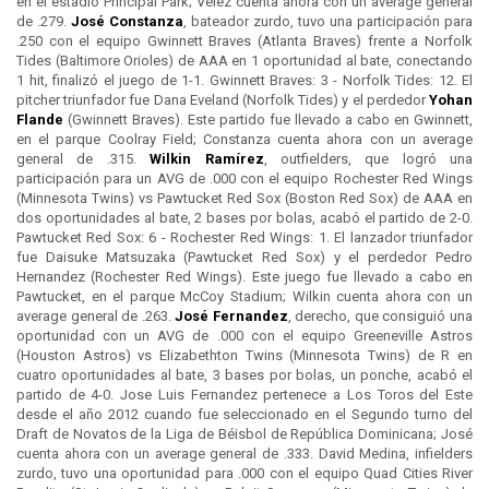
en el estadio Principal Park; Vélez cuenta ahora con un average general
de .279.
José Constanza
, bateador zurdo, tuvo una participación para
.250 con el equipo Gwinnett Braves (Atlanta Braves) frente a Norfolk
Tides (Baltimore Orioles) de AAA en 1 oportunidad al bate, conectando
1 hit, finalizó el juego de 1-1. Gwinnett Braves: 3 - Norfolk Tides: 12. El
pitcher triunfador fue Dana Eveland (Norfolk Tides) y el perdedor
Yohan
Flande
(Gwinnett Braves). Este partido fue llevado a cabo en Gwinnett,
en el parque Coolray Field; Constanza cuenta ahora con un average
general de .315.
Wilkin Ramírez
, outfielders, que logró una
participación para un AVG de .000 con el equipo Rochester Red Wings
(Minnesota Twins) vs Pawtucket Red Sox (Boston Red Sox) de AAA en
dos oportunidades al bate, 2 bases por bolas, acabó el partido de 2-0.
Pawtucket Red Sox: 6 - Rochester Red Wings: 1. El lanzador triunfador
fue Daisuke Matsuzaka (Pawtucket Red Sox) y el perdedor Pedro
Hernandez (Rochester Red Wings). Este juego fue llevado a cabo en
Pawtucket, en el parque McCoy Stadium; Wilkin cuenta ahora con un
average general de .263.
José Fernandez
, derecho, que consiguió una
oportunidad con un AVG de .000 con el equipo Greeneville Astros
(Houston Astros) vs Elizabethton Twins (Minnesota Twins) de R en
cuatro oportunidades al bate, 3 bases por bolas, un ponche, acabó el
partido de 4-0. Jose Luis Fernandez pertenece a Los Toros del Este
desde el año 2012 cuando fue seleccionado en el Segundo turno del
Draft de Novatos de la Liga de Béisbol de República Dominicana; José
cuenta ahora con un average general de .333. David Medina, infielders
zurdo, tuvo una oportunidad para .000 con el equipo Quad Cities River