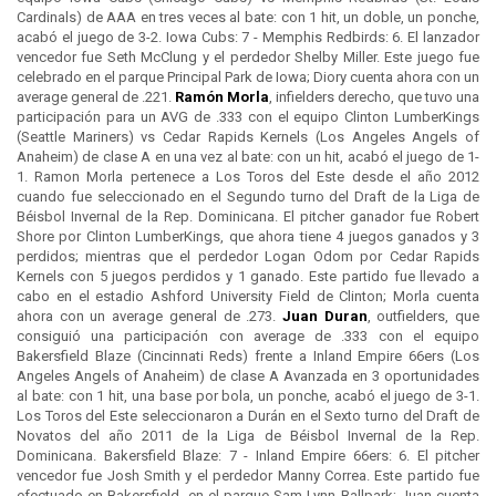
Cardinals) de AAA en tres veces al bate: con 1 hit, un doble, un ponche,
acabó el juego de 3-2. Iowa Cubs: 7 - Memphis Redbirds: 6. El lanzador
vencedor fue Seth McClung y el perdedor Shelby Miller. Este juego fue
celebrado en el parque Principal Park de Iowa; Diory cuenta ahora con un
average general de .221.
Ramón Morla
, infielders derecho, que tuvo una
participación para un AVG de .333 con el equipo Clinton LumberKings
(Seattle Mariners) vs Cedar Rapids Kernels (Los Angeles Angels of
Anaheim) de clase A en una vez al bate: con un hit, acabó el juego de 1-
1. Ramon Morla pertenece a Los Toros del Este desde el año 2012
cuando fue seleccionado en el Segundo turno del Draft de la Liga de
Béisbol Invernal de la Rep. Dominicana. El pitcher ganador fue Robert
Shore por Clinton LumberKings, que ahora tiene 4 juegos ganados y 3
perdidos; mientras que el perdedor Logan Odom por Cedar Rapids
Kernels con 5 juegos perdidos y 1 ganado. Este partido fue llevado a
cabo en el estadio Ashford University Field de Clinton; Morla cuenta
ahora con un average general de .273.
Juan Duran
, outfielders, que
consiguió una participación con average de .333 con el equipo
Bakersfield Blaze (Cincinnati Reds) frente a Inland Empire 66ers (Los
Angeles Angels of Anaheim) de clase A Avanzada en 3 oportunidades
al bate: con 1 hit, una base por bola, un ponche, acabó el juego de 3-1.
Los Toros del Este seleccionaron a Durán en el Sexto turno del Draft de
Novatos del año 2011 de la Liga de Béisbol Invernal de la Rep.
Dominicana. Bakersfield Blaze: 7 - Inland Empire 66ers: 6. El pitcher
vencedor fue Josh Smith y el perdedor Manny Correa. Este partido fue
efectuado en Bakersfield, en el parque Sam Lynn Ballpark; Juan cuenta