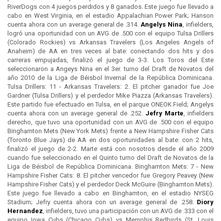
RiverDogs con 4 juegos perdidos y 8 ganados. Este juego fue llevado a
cabo en West Virginia, en el estadio Appalachian Power Park; Hanson
cuenta ahora con un average general de .314.
Angelys Nina
, infielders,
logró una oportunidad con un AVG de .500 con el equipo Tulsa Drillers
(Colorado Rockies) vs Arkansas Travelers (Los Angeles Angels of
Anaheim) de AA en tres veces al bate: conectando dos hits y dos
carreras empujadas, finalizó el juego de 3-3. Los Toros del Este
seleccionaron a Angeys Nina en el 3er. turno del Draft de Novatos del
año 2010 de la Liga de Béisbol Invernal de la República Dominicana.
Tulsa Drillers: 11 - Arkansas Travelers: 2. El pitcher ganador fue Joe
Gardner (Tulsa Drillers) y el perdedor Mike Piazza (Arkansas Travelers).
Este partido fue efectuado en Tulsa, en el parque ONEOK Field; Angelys
cuenta ahora con un average general de .252.
Jefry Marte
, infielders
derecho, que tuvo una oportunidad con un AVG de .500 con el equipo
Binghamton Mets (New York Mets) frente a New Hampshire Fisher Cats
(Toronto Blue Jays) de AA en dos oportunidades al bate: con 2 hits,
finalizó el juego de 2-2. Marte está con nosotros desde el año 2009
cuando fue seleccionado en el Quinto turno del Draft de Novatos de la
Liga de Béisbol de República Dominicana. Binghamton Mets: 7 - New
Hampshire Fisher Cats: 8. El pitcher vencedor fue Gregory Peavey (New
Hampshire Fisher Cats) y el perdedor Deck McGuire (Binghamton Mets).
Este juego fue llevado a cabo en Binghamton, en el estadio NYSEG
Stadium; Jefry cuenta ahora con un average general de .258.
Diory
Hernandez
, infielders, tuvo una participación con un AVG de .333 con el
equipo Iowa Cubs (Chicago Cubs) vs Memphis Redbirds (St. Louis