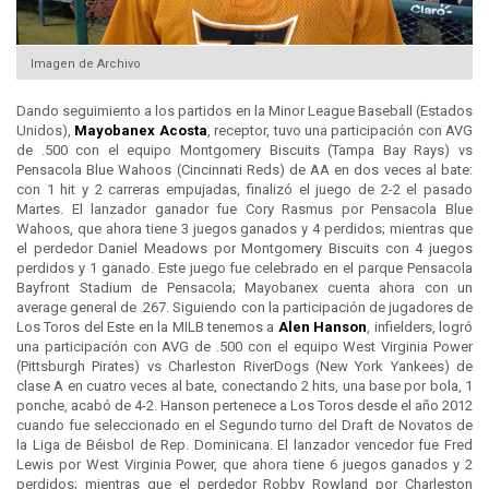
Imagen de Archivo
Dando seguimiento a los partidos en la Minor League Baseball (Estados
Unidos),
Mayobanex Acosta
, receptor, tuvo una participación con AVG
de .500 con el equipo Montgomery Biscuits (Tampa Bay Rays) vs
Pensacola Blue Wahoos (Cincinnati Reds) de AA en dos veces al bate:
con 1 hit y 2 carreras empujadas, finalizó el juego de 2-2 el pasado
Martes. El lanzador ganador fue Cory Rasmus por Pensacola Blue
Wahoos, que ahora tiene 3 juegos ganados y 4 perdidos; mientras que
el perdedor Daniel Meadows por Montgomery Biscuits con 4 juegos
perdidos y 1 ganado. Este juego fue celebrado en el parque Pensacola
Bayfront Stadium de Pensacola; Mayobanex cuenta ahora con un
average general de .267. Siguiendo con la participación de jugadores de
Los Toros del Este en la MILB tenemos a
Alen Hanson
, infielders, logró
una participación con AVG de .500 con el equipo West Virginia Power
(Pittsburgh Pirates) vs Charleston RiverDogs (New York Yankees) de
clase A en cuatro veces al bate, conectando 2 hits, una base por bola, 1
ponche, acabó de 4-2. Hanson pertenece a Los Toros desde el año 2012
cuando fue seleccionado en el Segundo turno del Draft de Novatos de
la Liga de Béisbol de Rep. Dominicana. El lanzador vencedor fue Fred
Lewis por West Virginia Power, que ahora tiene 6 juegos ganados y 2
perdidos; mientras que el perdedor Robby Rowland por Charleston