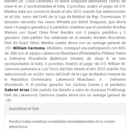
Bandits (St. Louis Cardinals) vs Beloit Snappers (Minnesota Twins) de
clase A en 2 oportunidades al bate, 2 ponches, acabó el juego de 2-0.
Medina está con nosotros desde el año 2012 cuando fue seleccionado
en el 2do. turno del Draft de la Liga de Béisbol de Rep. Dominicana. El
lanzador vencedor fue Jason Wheeler por Beloit Snappers, que ahora
tiene 14 juegos ganados y 6 perdidos; mientras que el perdedor Bradley
Watson por Quad Cities River Bandits con 3 juegos perdidos y 3
ganados. Este partido fue celebrado en el estadio Modern Woodmen
Park de Quad Cities; Medina cuenta ahora con un average general de
.251.
William Carmona
, infielders, consiguió una participación con AVG
de .000 con el equipo Lakewood BlueClaws (Philadelphia Phillies) frente
a Delmarva Shorebirds (Baltimore Orioles) de clase A en tres
oportunidades al bate, 3 ponches, finalizó el juego de 3-0. William M.
Carmona pertenece a Los Toros del Este desde el año 2012 cuando fue
seleccionado en el 2do. turno del Draft de la Liga de Béisbol Invernal de
la República Dominicana. Lakewood BlueClaws: 6 - Delmarva
Shorebirds: 9. El pitcher ganador fue Zachary Davies y el perdedor
Gabriel Arias
. Este partido fue llevado a cabo en el parque FirstEnergy
Park de Lakewood; Carmona cuenta ahora con un average general de
.141.
Suscribirte al Club
Recibe todas nuestras novedades inmediatamente en tu correo
electrónico.