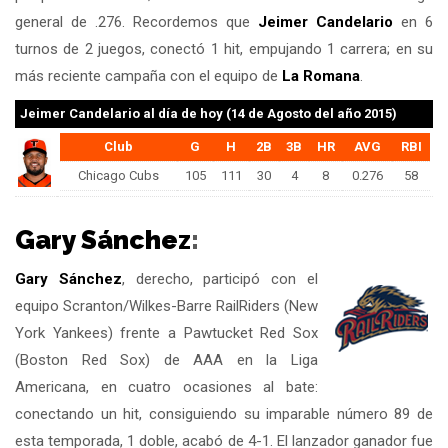
general de .276. Recordemos que
Jeimer Candelario
en 6
turnos de 2 juegos, conectó 1 hit, empujando 1 carrera; en su
más reciente campaña con el equipo de
La Romana
.
Jeimer Candelario
al día de hoy (14 de Agosto del año 2015)
Club
G
H
2B
3B
HR
AVG
RBI
Chicago Cubs
105
111
30
4
8
0.276
58
Gary Sánchez
:
Gary Sánchez
, derecho, participó con el
equipo Scranton/Wilkes-Barre RailRiders (New
York Yankees) frente a Pawtucket Red Sox
(Boston Red Sox) de AAA en la Liga
Americana, en cuatro ocasiones al bate:
conectando un hit, consiguiendo su imparable número 89 de
esta temporada, 1 doble, acabó de 4-1. El lanzador ganador fue