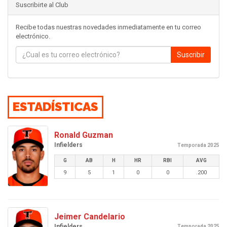
Suscribirte al Club
Recibe todas nuestras novedades inmediatamente en tu correo
electrónico.
Suscribir
ESTADÍSTICAS
Ronald Guzman
Infielders
Temporada 2025
G
AB
H
HR
RBI
AVG
9
5
1
0
0
.200
Jeimer Candelario
Infielders
Temporada 2025