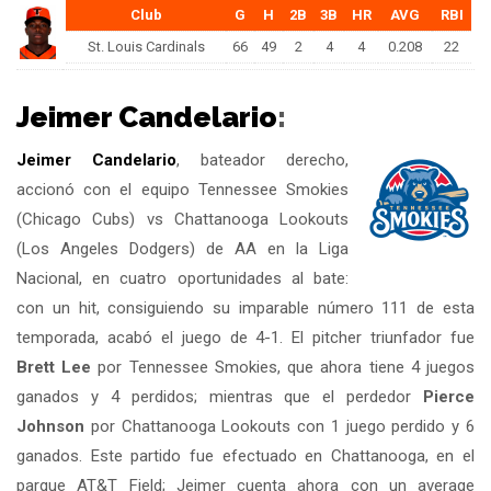
Club
G
H
2B
3B
HR
AVG
RBI
St. Louis Cardinals
66
49
2
4
4
0.208
22
Jeimer Candelario
:
Jeimer Candelario
, bateador derecho,
accionó con el equipo Tennessee Smokies
(Chicago Cubs) vs Chattanooga Lookouts
(Los Angeles Dodgers) de AA en la Liga
Nacional, en cuatro oportunidades al bate:
con un hit, consiguiendo su imparable número 111 de esta
temporada, acabó el juego de 4-1. El pitcher triunfador fue
Brett Lee
por Tennessee Smokies, que ahora tiene 4 juegos
ganados y 4 perdidos; mientras que el perdedor
Pierce
Johnson
por Chattanooga Lookouts con 1 juego perdido y 6
ganados. Este partido fue efectuado en Chattanooga, en el
parque AT&T Field; Jeimer cuenta ahora con un average