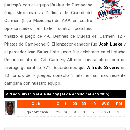
participó con el equipo Piratas de Campeche
(Liga Mexicana) vs Delfines de Ciudad del
Carmen (Liga Mexicana) de AAA en cuatro
oportunidades al bate, cuatro ponches,
finalizó el juego de 4-0. Delfines de Ciudad del Carmen: 12 -
Piratas de Campeche: 8. El lanzador ganador fue
Josh Lueke
y
el perdedor
Ivan Salas
. Este juego fue celebrado en el Estadio
Resurgimiento de Cd. Carmen; Alfredo cuenta ahora con un
average general de .371. Recordemos que
Alfredo Silverio
en
13 turnos de 7 juegos, conectó 3 hits; en su más reciente
campaña con nuestro equipo.
Alfredo Silverio
al día de hoy (14 de Agosto del año 2015)
Club
G
H
2B
3B
HR
AVG
RBI
Liga Mexicana
25
36
8
0
9
0.371
25