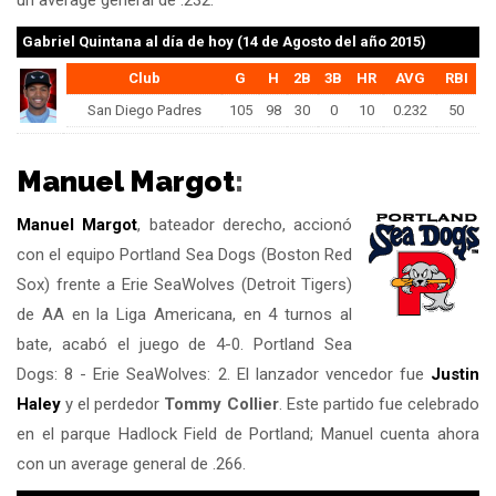
un average general de .232.
Gabriel Quintana
al día de hoy (14 de Agosto del año 2015)
Club
G
H
2B
3B
HR
AVG
RBI
San Diego Padres
105
98
30
0
10
0.232
50
Manuel Margot
:
Manuel Margot
, bateador derecho, accionó
con el equipo Portland Sea Dogs (Boston Red
Sox) frente a Erie SeaWolves (Detroit Tigers)
de AA en la Liga Americana, en 4 turnos al
bate, acabó el juego de 4-0. Portland Sea
Dogs: 8 - Erie SeaWolves: 2. El lanzador vencedor fue
Justin
Haley
y el perdedor
Tommy Collier
. Este partido fue celebrado
en el parque Hadlock Field de Portland; Manuel cuenta ahora
con un average general de .266.