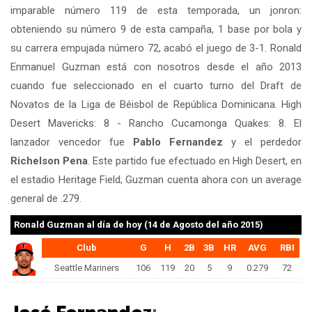
imparable número 119 de esta temporada, un jonron:
obteniendo su número 9 de esta campaña, 1 base por bola y
su carrera empujada número 72, acabó el juego de 3-1. Ronald
Enmanuel Guzman está con nosotros desde el año 2013
cuando fue seleccionado en el cuarto turno del Draft de
Novatos de la Liga de Béisbol de República Dominicana. High
Desert Mavericks: 8 - Rancho Cucamonga Quakes: 8. El
lanzador vencedor fue
Pablo Fernandez
y el perdedor
Richelson Pena
. Este partido fue efectuado en High Desert, en
el estadio Heritage Field; Guzman cuenta ahora con un average
general de .279.
Ronald Guzman
al día de hoy (14 de Agosto del año 2015)
Club
G
H
2B
3B
HR
AVG
RBI
Seattle Mariners
106
119
20
5
9
0.279
72