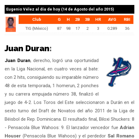
Eugenio Vélez
al día de hoy (14 de Agosto del año 2015)
Club
G
H
2B
3B
HR
AVG
RBI
TIG (México)
87
98
17
2
3
0.289
36
Juan Duran
:
Juan Duran
, derecho, logró una oportunidad
en la Liga Nacional, en cuatro veces al bate:
con 2 hits, consiguiendo su imparable número
48 de esta temporada, 1 homerun, 2 ponches
y su carrera empujada número 38, finalizó el
juego de 4-2. Los Toros del Este seleccionaron a Durán en el
sexto turno del Draft de Novatos del año 2011 de la Liga de
Béisbol de Rep. Dominicana. El resultado final, Biloxi Shuckers: 8
- Pensacola Blue Wahoos: 9. El lanzador vencedor fue
Adrian
Houser
(Pensacola Blue Wahoos) y el perdedor
Sal Romano