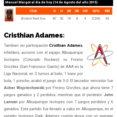
Manuel Margot
al día de hoy (14 de Agosto del año 2015)
Club
G
H
2B
3B
HR
AVG
RBI
Boston Red Sox
87
92
19
8
4
0.266
36
Cristhian Adames
:
Tambien vio participación
Cristhian Adames
,
infielders, accionó con el equipo Albuquerque
Isotopes (Colorado Rockies) vs Fresno
Grizzlies (San Francisco Giants) de AAA en la
Liga Nacional, en 3 turnos al bate, 1 base por
bola, 1 ponche, acabó el juego de 3-0. El lanzador vencedor fue
Asher Wojciechowski
por Fresno Grizzlies, que ahora tiene 7
juegos ganados y 2 perdidos; mientras que el perdedor
John
Lannan
por Albuquerque Isotopes con 7 juegos perdidos y 6
ganados. Este partido fue llevado a cabo en Albuquerque, en el
estadio Isotopes Park; Adames cuenta ahora con un average