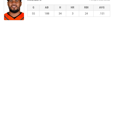
G
AB
H
HR
RBI
AVG
55
188
34
3
24
.151