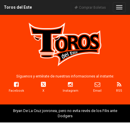
Toros del Este
Naveg
Comprar Boletas
Síguenos y entérate de nuestras informaciones al instante:
Facebook
X
Instagram
Email
RSS
Bryan De La Cruz jonronea, pero no evita revés de los Filis ante
Dodgers