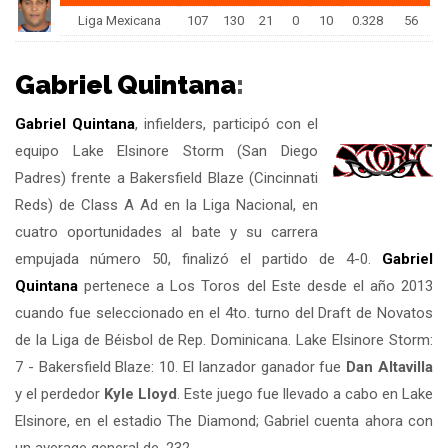
Liga Mexicana
107
130
21
0
10
0.328
56
Gabriel Quintana
:
Gabriel Quintana
, infielders, participó con el
equipo Lake Elsinore Storm (San Diego
Padres) frente a Bakersfield Blaze (Cincinnati
Reds) de Class A Ad en la Liga Nacional, en
cuatro oportunidades al bate y su carrera
empujada número 50, finalizó el partido de 4-0.
Gabriel
Quintana
pertenece a Los Toros del Este desde el año 2013
cuando fue seleccionado en el 4to. turno del Draft de Novatos
de la Liga de Béisbol de Rep. Dominicana. Lake Elsinore Storm:
7 - Bakersfield Blaze: 10. El lanzador ganador fue
Dan Altavilla
y el perdedor
Kyle Lloyd
. Este juego fue llevado a cabo en Lake
Elsinore, en el estadio The Diamond; Gabriel cuenta ahora con