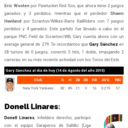
Eric Wooten
por Pawtucket Red Sox, que ahora tiene 2 juegos
ganados y 3 perdidos; mientras que el perdedor
Shawn
Haviland
por Scranton/Wilkes-Barre RailRiders con 7 juegos
perdidos y 4 ganados. Este partido fue llevado a cabo en el
parque PNC Field de Scranton/WB; Gary cuenta ahora con un
average general de .279. Te recordamos que
Gary Sánchez
en
28 turnos de 0 juegos, conectó 5 hits, 1 doble, empujando 2
carreras; en su más reciente actividad con los Toros del Este.
Gary Sánchez
al día de hoy (14 de Agosto del año 2015)
Club
G
H
2B
3B
HR
AVG
RBI
New York Yankees
82
89
21
0
16
0.279
57
Donell Linares
:
Donell Linares
, infielders derecho, participó
con el equipo Saraperos de Saltillo (Liga