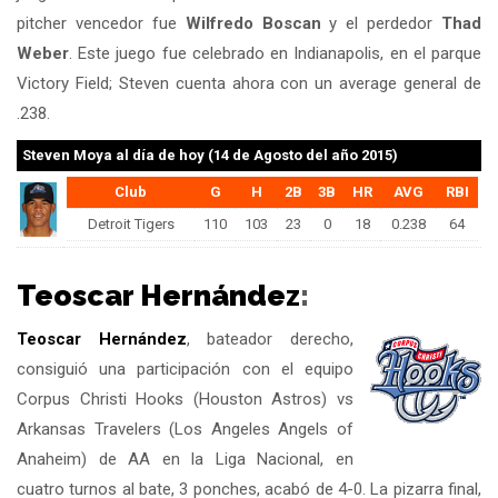
pitcher vencedor fue
Wilfredo Boscan
y el perdedor
Thad
Weber
. Este juego fue celebrado en Indianapolis, en el parque
Victory Field; Steven cuenta ahora con un average general de
.238.
Steven Moya
al día de hoy (14 de Agosto del año 2015)
Club
G
H
2B
3B
HR
AVG
RBI
Detroit Tigers
110
103
23
0
18
0.238
64
Teoscar Hernández
:
Teoscar Hernández
, bateador derecho,
consiguió una participación con el equipo
Corpus Christi Hooks (Houston Astros) vs
Arkansas Travelers (Los Angeles Angels of
Anaheim) de AA en la Liga Nacional, en
cuatro turnos al bate, 3 ponches, acabó de 4-0. La pizarra final,