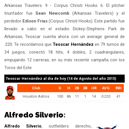
Arkansas Travelers: 9 - Corpus Christi Hooks: 6. El pitcher
triunfador fue
Sean Newcomb
(Arkansas Travelers) y el
perdedor
Edison Frias
(Corpus Christi Hooks). Este partido fue
llevado a cabo en el estadio Dickey-Stephens Park de
Arkansas; Teoscar cuenta ahora con un average general de
.220. Te recordamos que
Teoscar Hernández
en 79 turnos de
34 juegos, conectó 18 hits, 4 dobles, 2 cuadrangulares,
empujando 12 carreras; en su más reciente campaña con los
Toros del Este.
Teoscar Hernández
al día de hoy (14 de Agosto del año 2015)
Club
G
H
2B
3B
HR
AVG
RBI
Houston Astros
100
86
11
1
14
0.220
41
Alfredo Silverio
:
Alfredo Silverio
, outfielders derecho,