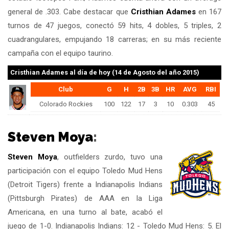
general de .303. Cabe destacar que
Cristhian Adames
en 167
turnos de 47 juegos, conectó 59 hits, 4 dobles, 5 triples, 2
cuadrangulares, empujando 18 carreras; en su más reciente
campaña con el equipo taurino.
Cristhian Adames
al día de hoy (14 de Agosto del año 2015)
Club
G
H
2B
3B
HR
AVG
RBI
Colorado Rockies
100
122
17
3
10
0.303
45
Steven Moya
:
Steven Moya
, outfielders zurdo, tuvo una
participación con el equipo Toledo Mud Hens
(Detroit Tigers) frente a Indianapolis Indians
(Pittsburgh Pirates) de AAA en la Liga
Americana, en una turno al bate, acabó el
juego de 1-0. Indianapolis Indians: 12 - Toledo Mud Hens: 5. El