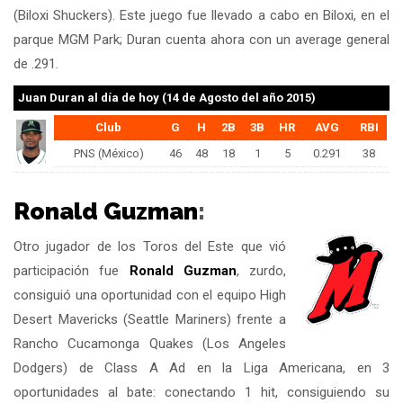
(Biloxi Shuckers). Este juego fue llevado a cabo en Biloxi, en el
parque MGM Park; Duran cuenta ahora con un average general
de .291.
Juan Duran
al día de hoy (14 de Agosto del año 2015)
Club
G
H
2B
3B
HR
AVG
RBI
PNS (México)
46
48
18
1
5
0.291
38
Ronald Guzman
:
Otro jugador de los Toros del Este que vió
participación fue
Ronald Guzman
, zurdo,
consiguió una oportunidad con el equipo High
Desert Mavericks (Seattle Mariners) frente a
Rancho Cucamonga Quakes (Los Angeles
Dodgers) de Class A Ad en la Liga Americana, en 3
oportunidades al bate: conectando 1 hit, consiguiendo su