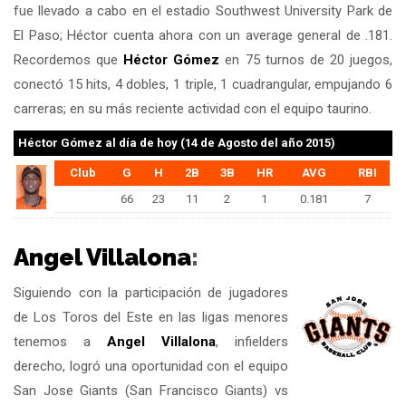
fue llevado a cabo en el estadio Southwest University Park de
El Paso; Héctor cuenta ahora con un average general de .181.
Recordemos que
Héctor Gómez
en 75 turnos de 20 juegos,
conectó 15 hits, 4 dobles, 1 triple, 1 cuadrangular, empujando 6
carreras; en su más reciente actividad con el equipo taurino.
Héctor Gómez
al día de hoy (14 de Agosto del año 2015)
Club
G
H
2B
3B
HR
AVG
RBI
66
23
11
2
1
0.181
7
Angel Villalona
:
Siguiendo con la participación de jugadores
de Los Toros del Este en las ligas menores
tenemos a
Angel Villalona
, infielders
derecho, logró una oportunidad con el equipo
San Jose Giants (San Francisco Giants) vs