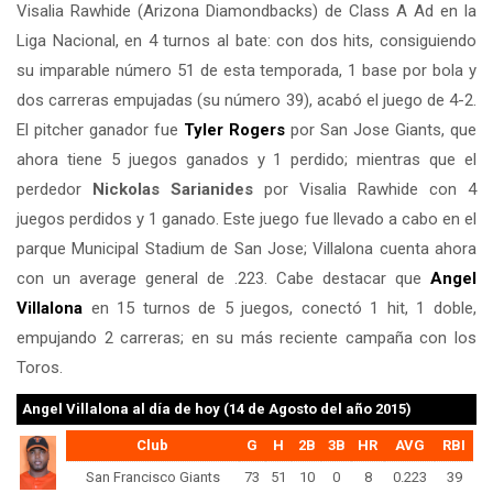
Visalia Rawhide (Arizona Diamondbacks) de Class A Ad en la
Liga Nacional, en 4 turnos al bate: con dos hits, consiguiendo
su imparable número 51 de esta temporada, 1 base por bola y
dos carreras empujadas (su número 39), acabó el juego de 4-2.
El pitcher ganador fue
Tyler Rogers
por San Jose Giants, que
ahora tiene 5 juegos ganados y 1 perdido; mientras que el
perdedor
Nickolas Sarianides
por Visalia Rawhide con 4
juegos perdidos y 1 ganado. Este juego fue llevado a cabo en el
parque Municipal Stadium de San Jose; Villalona cuenta ahora
con un average general de .223. Cabe destacar que
Angel
Villalona
en 15 turnos de 5 juegos, conectó 1 hit, 1 doble,
empujando 2 carreras; en su más reciente campaña con los
Toros.
Angel Villalona
al día de hoy (14 de Agosto del año 2015)
Club
G
H
2B
3B
HR
AVG
RBI
San Francisco Giants
73
51
10
0
8
0.223
39