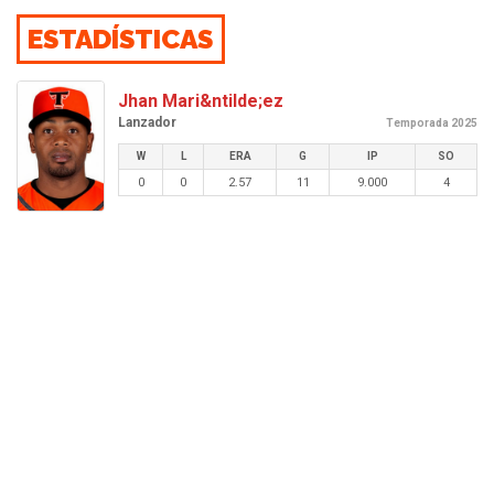
ESTADÍSTICAS
Jhan Mari&ntilde;ez
Lanzador
Temporada 2025
W
L
ERA
G
IP
SO
0
0
2.57
11
9.000
4