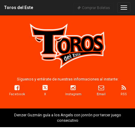
Toros del Este
Naveg
Comprar Boletas
Síguenos y entérate de nuestras informaciones al instante:
Facebook
X
Instagram
Email
RSS
Denzer Guzmán guía a los Angels con jonrón por tercer juego
consecutivo