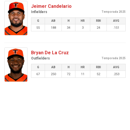
Jeimer Candelario
Infielders
Temporada 2025
G
AB
H
HR
RBI
AVG
55
188
34
3
24
.151
Bryan De La Cruz
Outfielders
Temporada 2025
G
AB
H
HR
RBI
AVG
67
250
72
11
52
.253