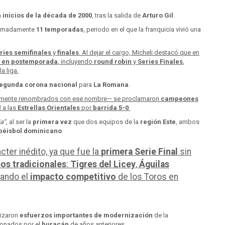
a
inicios de la década de 2000
, tras la salida de
Arturo Gil
.
ximadamente
11 temporadas
, periodo en el que la franquicia vivió una
ries semifinales
y
finales
. Al dejar el cargo, Micheli destacó que en
s en postemporada
, incluyendo
round robin
y
Series Finales
,
la liga.
egunda corona nacional
para
La Romana
.
lmente renombrados con ese nombre— se proclamaron
campeones
l
a las
Estrellas Orientales
por
barrida 5-0
.
ña”
, al ser la
primera vez
que dos equipos de la
región Este
, ambos
l béisbol dominicano
.
ter inédito, ya que fue la
primera Serie Final
sin
pos tradicionales
:
Tigres del Licey
,
Águilas
yando el
impacto competitivo
de los Toros en
lizaron
esfuerzos importantes de modernización
de la
sionados por el
huracán
de años anteriores.