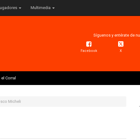
ugadores
Multimedia
Síguenos y entérate de nu
Facebook
X
el Corral
cisco Micheli