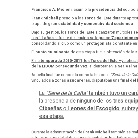
Francisco A. Micheli
, asumió la
presidencia
del equipo 
Frank Micheli
presidió a los
Toros del Este
durante apro
etapa de
gran estabilidad
y
competitividad sostenida
.
Bajo su gestión, los
Toros del Este
alcanzaron múltiples
se
sus
11 años
al frente del equipo se lograron
7 aparicione
consolidando al club como un
protagonista constante
en 
El
punto culminante
de esta etapa fue la obtención de la
s
En la
temporada 2010-2011
, los
Toros del Este
—ya oficia
de la LIDOM
por
segunda vez
, al derrotar en la
Serie Fina
Aquella final fue conocida como la histórica
“Serie de la Ca
vinculados a zonas
azucareras
, disputaban una
final de
La
“Serie de la Caña”
también tuvo un carác
la presencia de ninguno de los
tres equi
Cibaeñas
o
Leones del Escogido
, subra
esa etapa.
Durante la administración de
Frank Micheli
también se rea
infraestructura del club, especialmente tras los daños oca