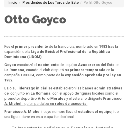
Inicio
Presidentes de Los Toros del Este
Perfil: Otto Goyco
Otto Goyco
Fue el
primer presidente
de la franquicia, nombrado en
1983
tras la
expansión de la
Liga de Béisbol Profesional de la República
Dominicana (LIDOM)
.
Goyco
encabezó el
nacimiento
del equipo
Azucareros del Este
en
La Romana
, cuando el club disputó su
primera temporada
en la
campaña
1983-84
, como parte de la
expansión aprobada por ley en
1982
.
Bajo su
liderazgo inicial
se establecieron las
bases administrativas
del conjunto en
La Romana
, con el apoyo de figuras locales como el
promotor deportivo
Arturo Morales
y el veterano dirigente
Francisco
A. Micheli
, quien participó en
roles de asesoría
.
Francisco A. Micheli
, cuyo nombre lleva el
estadio del equipo
, fue
una figura clave en esta etapa fundacional.