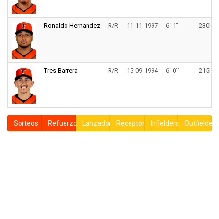
Ronaldo Hernandez
R/R
11-11-1997
6´ 1"
230lbs
Tres Barrera
R/R
15-09-1994
6´ 0´´
215lbs
Sorteos
Refuerzos
Lanzadores
Receptores
Infielders
Outfielders