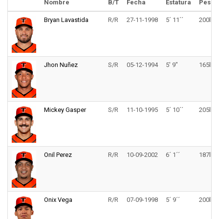
Nombre
B/T
Fecha
Estatura
Peso
Bryan Lavastida
R/R
27-11-1998
5´ 11´´
200lbs
Jhon Nuñez
S/R
05-12-1994
5' 9"
165lbs
Mickey Gasper
S/R
11-10-1995
5´ 10´´
205lbs
Onil Perez
R/R
10-09-2002
6´ 1´´
187lbs
Onix Vega
R/R
07-09-1998
5´ 9´´
200lbs