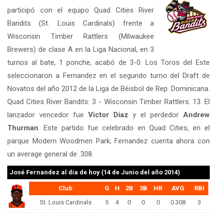
participó con el equipo Quad Cities River
Bandits (St. Louis Cardinals) frente a
Wisconsin Timber Rattlers (Milwaukee
Brewers) de clase A en la Liga Nacional, en 3
turnos al bate, 1 ponche, acabó de 3-0. Los Toros del Este
seleccionaron a Fernandez en el segundo turno del Draft de
Novatos del año 2012 de la Liga de Béisbol de Rep. Dominicana.
Quad Cities River Bandits: 3 - Wisconsin Timber Rattlers: 13. El
lanzador vencedor fue
Victor Diaz
y el perdedor
Andrew
Thurman
. Este partido fue celebrado en Quad Cities, en el
parque Modern Woodmen Park; Fernandez cuenta ahora con
un average general de .308.
José Fernandez
al día de hoy (14 de Junio del año 2014)
Club
G
H
2B
3B
HR
AVG
RBI
St. Louis Cardinals
5
4
0
0
0
0.308
3