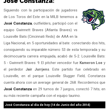
José Constanza
:
Siguiendo con la participación de jugadores
de Los Toros del Este en la MILB tenemos a
José Constanza
, outfielders, participó con el
equipo Gwinnett Braves (Atlanta Braves) vs
Louisville Bats (Cincinnati Reds) de AAA en la
Liga Nacional, en 5 oportunidades al bate: conectando dos hits,
consiguiendo su imparable número 53 de esta temporada y su
decimocuarta carrera empujada, acabó de 5-2. Louisville Bats:
5 - Gwinnett Braves: 9. El pitcher vencedor fue
Kameron Loe
y
el perdedor
Jair Jurrjens
. Este partido fue celebrado en
Louisville, en el parque Louisville Slugger Field; Constanza
cuenta ahora con un average general de .268. Recordemos que
José Constanza
en 29 turnos de 7 juegos, conectó 7 hits; en
su más reciente campaña con el equipo taurino.
José Constanza
al día de hoy (14 de Junio del año 2014)