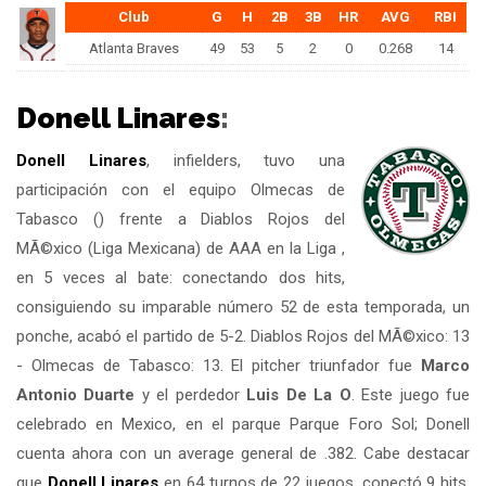
Club
G
H
2B
3B
HR
AVG
RBI
Atlanta Braves
49
53
5
2
0
0.268
14
Donell Linares
:
Donell Linares
, infielders, tuvo una
participación con el equipo Olmecas de
Tabasco () frente a Diablos Rojos del
MÃ©xico (Liga Mexicana) de AAA en la Liga ,
en 5 veces al bate: conectando dos hits,
consiguiendo su imparable número 52 de esta temporada, un
ponche, acabó el partido de 5-2. Diablos Rojos del MÃ©xico: 13
- Olmecas de Tabasco: 13. El pitcher triunfador fue
Marco
Antonio Duarte
y el perdedor
Luis De La O
. Este juego fue
celebrado en Mexico, en el parque Parque Foro Sol; Donell
cuenta ahora con un average general de .382. Cabe destacar
que
Donell Linares
en 64 turnos de 22 juegos, conectó 9 hits,