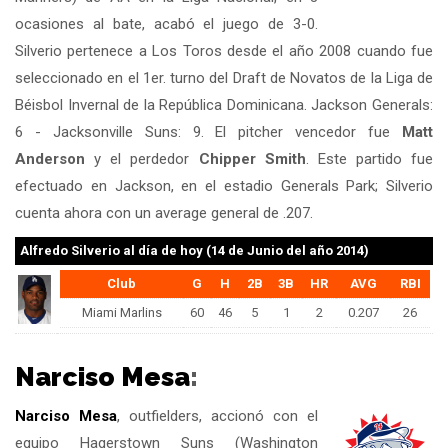
ocasiones al bate, acabó el juego de 3-0.
Silverio pertenece a Los Toros desde el año 2008 cuando fue
seleccionado en el 1er. turno del Draft de Novatos de la Liga de
Béisbol Invernal de la República Dominicana. Jackson Generals:
6 - Jacksonville Suns: 9. El pitcher vencedor fue
Matt
Anderson
y el perdedor
Chipper Smith
. Este partido fue
efectuado en Jackson, en el estadio Generals Park; Silverio
cuenta ahora con un average general de .207.
Alfredo Silverio
al día de hoy (14 de Junio del año 2014)
Club
G
H
2B
3B
HR
AVG
RBI
Miami Marlins
60
46
5
1
2
0.207
26
Narciso Mesa
:
Narciso Mesa
, outfielders, accionó con el
equipo Hagerstown Suns (Washington