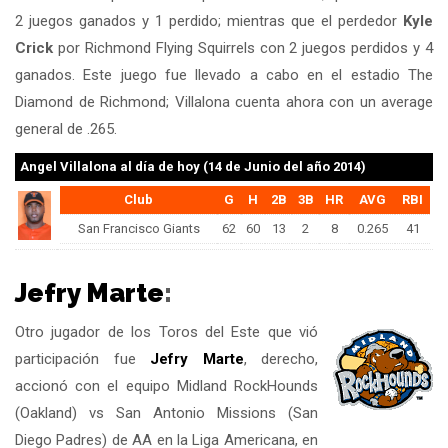
2 juegos ganados y 1 perdido; mientras que el perdedor
Kyle
Crick
por Richmond Flying Squirrels con 2 juegos perdidos y 4
ganados. Este juego fue llevado a cabo en el estadio The
Diamond de Richmond; Villalona cuenta ahora con un average
general de .265.
Angel Villalona
al día de hoy (14 de Junio del año 2014)
Club
G
H
2B
3B
HR
AVG
RBI
San Francisco Giants
62
60
13
2
8
0.265
41
Jefry Marte
:
Otro jugador de los Toros del Este que vió
participación fue
Jefry Marte
, derecho,
accionó con el equipo Midland RockHounds
(Oakland) vs San Antonio Missions (San
Diego Padres) de AA en la Liga Americana, en