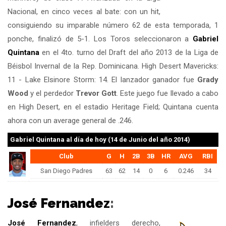
Nacional, en cinco veces al bate: con un hit,
consiguiendo su imparable número 62 de esta temporada, 1
ponche, finalizó de 5-1. Los Toros seleccionaron a
Gabriel
Quintana
en el 4to. turno del Draft del año 2013 de la Liga de
Béisbol Invernal de la Rep. Dominicana. High Desert Mavericks:
11 - Lake Elsinore Storm: 14. El lanzador ganador fue
Grady
Wood
y el perdedor
Trevor Gott
. Este juego fue llevado a cabo
en High Desert, en el estadio Heritage Field; Quintana cuenta
ahora con un average general de .246.
Gabriel Quintana
al día de hoy (14 de Junio del año 2014)
Club
G
H
2B
3B
HR
AVG
RBI
San Diego Padres
63
62
14
0
6
0.246
34
José Fernandez
:
José Fernandez
, infielders derecho,