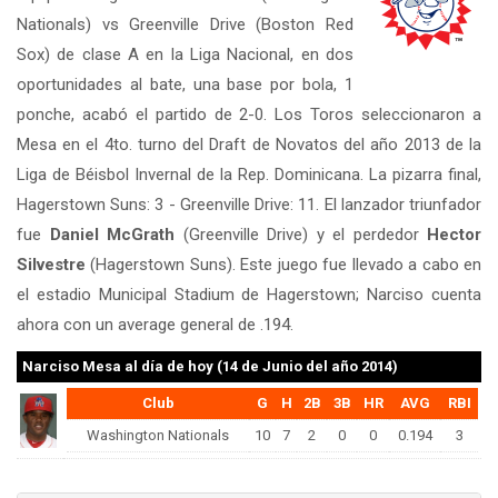
Nationals) vs Greenville Drive (Boston Red
Sox) de clase A en la Liga Nacional, en dos
oportunidades al bate, una base por bola, 1
ponche, acabó el partido de 2-0. Los Toros seleccionaron a
Mesa en el 4to. turno del Draft de Novatos del año 2013 de la
Liga de Béisbol Invernal de la Rep. Dominicana. La pizarra final,
Hagerstown Suns: 3 - Greenville Drive: 11. El lanzador triunfador
fue
Daniel McGrath
(Greenville Drive) y el perdedor
Hector
Silvestre
(Hagerstown Suns). Este juego fue llevado a cabo en
el estadio Municipal Stadium de Hagerstown; Narciso cuenta
ahora con un average general de .194.
Narciso Mesa
al día de hoy (14 de Junio del año 2014)
Club
G
H
2B
3B
HR
AVG
RBI
Washington Nationals
10
7
2
0
0
0.194
3