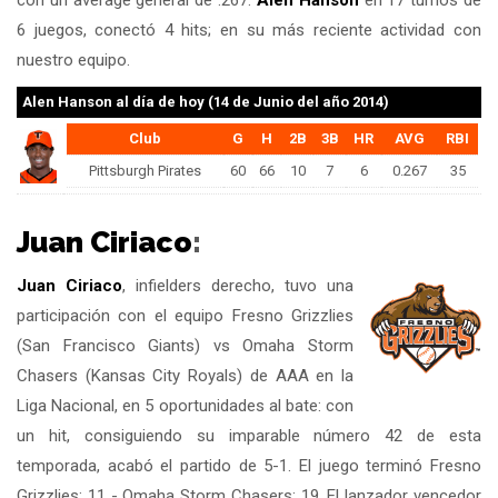
con un average general de .267.
Alen Hanson
en 17 turnos de
6 juegos, conectó 4 hits; en su más reciente actividad con
nuestro equipo.
Alen Hanson
al día de hoy (14 de Junio del año 2014)
Club
G
H
2B
3B
HR
AVG
RBI
Pittsburgh Pirates
60
66
10
7
6
0.267
35
Juan Ciriaco
:
Juan Ciriaco
, infielders derecho, tuvo una
participación con el equipo Fresno Grizzlies
(San Francisco Giants) vs Omaha Storm
Chasers (Kansas City Royals) de AAA en la
Liga Nacional, en 5 oportunidades al bate: con
un hit, consiguiendo su imparable número 42 de esta
temporada, acabó el partido de 5-1. El juego terminó Fresno
Grizzlies: 11 - Omaha Storm Chasers: 19. El lanzador vencedor