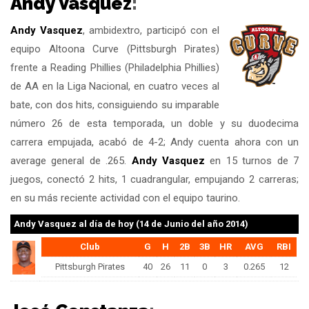
Andy Vasquez
:
Andy Vasquez
, ambidextro, participó con el
equipo Altoona Curve (Pittsburgh Pirates)
frente a Reading Phillies (Philadelphia Phillies)
de AA en la Liga Nacional, en cuatro veces al
bate, con dos hits, consiguiendo su imparable
número 26 de esta temporada, un doble y su duodecima
carrera empujada, acabó de 4-2; Andy cuenta ahora con un
average general de .265.
Andy Vasquez
en 15 turnos de 7
juegos, conectó 2 hits, 1 cuadrangular, empujando 2 carreras;
en su más reciente actividad con el equipo taurino.
Andy Vasquez
al día de hoy (14 de Junio del año 2014)
Club
G
H
2B
3B
HR
AVG
RBI
Pittsburgh Pirates
40
26
11
0
3
0.265
12