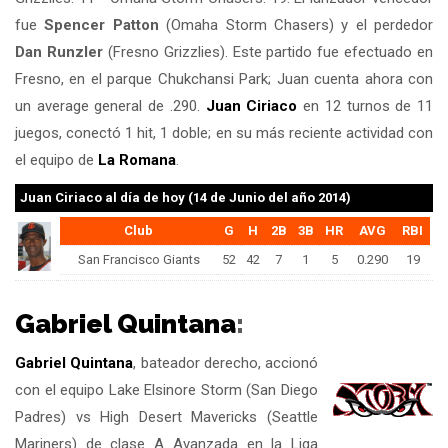
fue
Spencer Patton
(Omaha Storm Chasers) y el perdedor
Dan Runzler
(Fresno Grizzlies). Este partido fue efectuado en
Fresno, en el parque Chukchansi Park; Juan cuenta ahora con
un average general de .290.
Juan Ciriaco
en 12 turnos de 11
juegos, conectó 1 hit, 1 doble; en su más reciente actividad con
el equipo de
La Romana
.
Juan Ciriaco
al día de hoy (14 de Junio del año 2014)
Club
G
H
2B
3B
HR
AVG
RBI
San Francisco Giants
52
42
7
1
5
0.290
19
Gabriel Quintana
:
Gabriel Quintana
, bateador derecho, accionó
con el equipo Lake Elsinore Storm (San Diego
Padres) vs High Desert Mavericks (Seattle
Mariners) de clase A Avanzada en la Liga