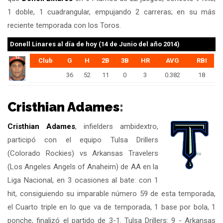
1 doble, 1 cuadrangular, empujando 2 carreras; en su más
reciente temporada con los Toros.
Donell Linares
al día de hoy (14 de Junio del año 2014)
Club
G
H
2B
3B
HR
AVG
RBI
36
52
11
0
3
0.382
18
Cristhian Adames
:
Cristhian Adames
, infielders ambidextro,
participó con el equipo Tulsa Drillers
(Colorado Rockies) vs Arkansas Travelers
(Los Angeles Angels of Anaheim) de AA en la
Liga Nacional, en 3 ocasiones al bate: con 1
hit, consiguiendo su imparable número 59 de esta temporada,
el Cuarto triple en lo que va de temporada, 1 base por bola, 1
ponche, finalizó el partido de 3-1. Tulsa Drillers: 9 - Arkansas