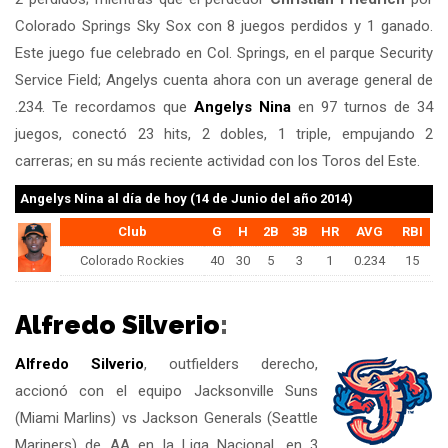
Colorado Springs Sky Sox con 8 juegos perdidos y 1 ganado.
Este juego fue celebrado en Col. Springs, en el parque Security
Service Field; Angelys cuenta ahora con un average general de
.234. Te recordamos que
Angelys Nina
en 97 turnos de 34
juegos, conectó 23 hits, 2 dobles, 1 triple, empujando 2
carreras; en su más reciente actividad con los Toros del Este.
Angelys Nina
al día de hoy (14 de Junio del año 2014)
Club
G
H
2B
3B
HR
AVG
RBI
Colorado Rockies
40
30
5
3
1
0.234
15
Alfredo Silverio
:
Alfredo Silverio
, outfielders derecho,
accionó con el equipo Jacksonville Suns
(Miami Marlins) vs Jackson Generals (Seattle
Mariners) de AA en la Liga Nacional, en 3