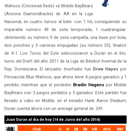
Wahoos (Cincinnati Reds) vs Mobile BayBears
(Arizona Diamondbacks) de AA en la Liga
Nacional, en cuatro turnos al bate: con 1 hit, consiguiendo su
imparable número 49 de esta temporada, 1 cuadrangular:
obteniendo su número 9 de esta campaña, una base por bola,
dos ponches y 3 carreras empujadas (su número 33), finalizó
de 4-1. Los Toros del Este seleccionaron a Durán en el 6to.
turno del Draft del año 2011 de la Liga de Béisbol Invernal de la
Rep. Dominicana. El lanzador triunfador fue
Drew Hayes
por
Pensacola Blue Wahoos, que ahora tiene 4 juegos ganados y 1
perdido; mientras que el perdedor
Bradin Hagens
por Mobile
BayBears con 3 juegos perdidos y 5 ganados. Este partido fue
llevado a cabo en Mobile, en el estadio Hank Aaron Stadium;
Duran cuenta ahora con un average general de .241.
Juan Duran
al día de hoy (14 de Junio del año 2014)
Club
G
H
2B
3B
HR
AVG
RBI