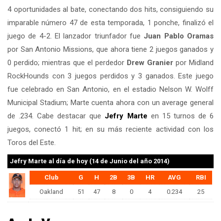
4 oportunidades al bate, conectando dos hits, consiguiendo su
imparable número 47 de esta temporada, 1 ponche, finalizó el
juego de 4-2. El lanzador triunfador fue
Juan Pablo Oramas
por San Antonio Missions, que ahora tiene 2 juegos ganados y
0 perdido; mientras que el perdedor
Drew Granier
por Midland
RockHounds con 3 juegos perdidos y 3 ganados. Este juego
fue celebrado en San Antonio, en el estadio Nelson W. Wolff
Municipal Stadium; Marte cuenta ahora con un average general
de .234. Cabe destacar que
Jefry Marte
en 15 turnos de 6
juegos, conectó 1 hit; en su más reciente actividad con los
Toros del Este.
Jefry Marte
al día de hoy (14 de Junio del año 2014)
Club
G
H
2B
3B
HR
AVG
RBI
Oakland
51
47
8
0
4
0.234
25