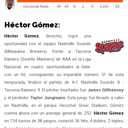
Cincinnati Reds
59
49
9
2
9
0.241
33
Héctor Gómez
:
Héctor Gómez
, derecho, logró una
oportunidad con el equipo Nashville Sounds
(Milwaukee Brewers) frente a Tacoma
Rainiers (Seattle Mariners) de AAA en la Liga
Nacional, en cuatro oportunidades al bate:
con un hit, consiguiendo su imparable número 51 de esta
temporada, finalizó el partido de 4-1. Nashville Sounds: 8 -
Tacoma Rainiers: 9. El pitcher triunfador fue
James Gillheeney
y el perdedor
Taylor Jungmann
. Este juego fue llevado a cabo
en Nashville, en el parque Herschel Greer Stadium; Gómez
cuenta ahora con un average general de .252.
Héctor Gómez
en 134 turnos de 38 juegos, conectó 36 hits, 4 dobles, 2 triples,