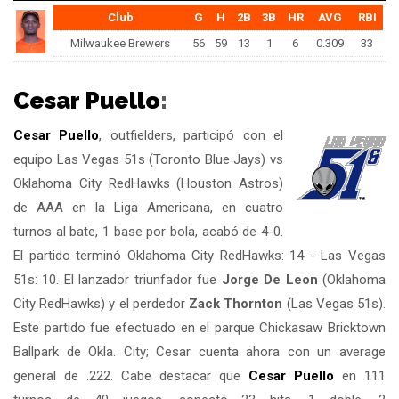
Club
G
H
2B
3B
HR
AVG
RBI
Milwaukee Brewers
56
59
13
1
6
0.309
33
Cesar Puello
:
Cesar Puello
, outfielders, participó con el
equipo Las Vegas 51s (Toronto Blue Jays) vs
Oklahoma City RedHawks (Houston Astros)
de AAA en la Liga Americana, en cuatro
turnos al bate, 1 base por bola, acabó de 4-0.
El partido terminó Oklahoma City RedHawks: 14 - Las Vegas
51s: 10. El lanzador triunfador fue
Jorge De Leon
(Oklahoma
City RedHawks) y el perdedor
Zack Thornton
(Las Vegas 51s).
Este partido fue efectuado en el parque Chickasaw Bricktown
Ballpark de Okla. City; Cesar cuenta ahora con un average
general de .222. Cabe destacar que
Cesar Puello
en 111