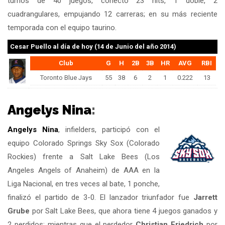
turnos de 40 juegos, conectó 23 hits, 1 doble, 2
cuadrangulares, empujando 12 carreras; en su más reciente
temporada con el equipo taurino.
Cesar Puello
al día de hoy (14 de Junio del año 2014)
Club
G
H
2B
3B
HR
AVG
RBI
Toronto Blue Jays
55
38
6
2
1
0.222
13
Angelys Nina
:
Angelys Nina
, infielders, participó con el
equipo Colorado Springs Sky Sox (Colorado
Rockies) frente a Salt Lake Bees (Los
Angeles Angels of Anaheim) de AAA en la
Liga Nacional, en tres veces al bate, 1 ponche,
finalizó el partido de 3-0. El lanzador triunfador fue
Jarrett
Grube
por Salt Lake Bees, que ahora tiene 4 juegos ganados y
2 perdidos; mientras que el perdedor
Christian Friedrich
por