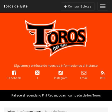
Toros del Este
Naveg
Comprar Boletas
Síguenos y entérate de nuestras informaciones al instante:
Facebook
X
Instagram
Email
RSS
Fallece el legendario Phil Regan, coach campeón de los Toros
Inicio
Informaciones
Nota de Prensa