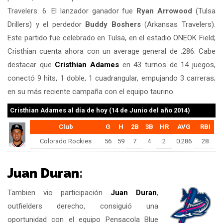
Travelers: 6. El lanzador ganador fue
Ryan Arrowood
(Tulsa
Drillers) y el perdedor
Buddy Boshers
(Arkansas Travelers).
Este partido fue celebrado en Tulsa, en el estadio ONEOK Field;
Cristhian cuenta ahora con un average general de .286. Cabe
destacar que
Cristhian Adames
en 43 turnos de 14 juegos,
conectó 9 hits, 1 doble, 1 cuadrangular, empujando 3 carreras;
en su más reciente campaña con el equipo taurino.
Cristhian Adames
al día de hoy (14 de Junio del año 2014)
Club
G
H
2B
3B
HR
AVG
RBI
Colorado Rockies
56
59
7
4
2
0.286
28
Juan Duran
:
Tambien vio participación
Juan Duran
,
outfielders derecho, consiguió una
oportunidad con el equipo Pensacola Blue