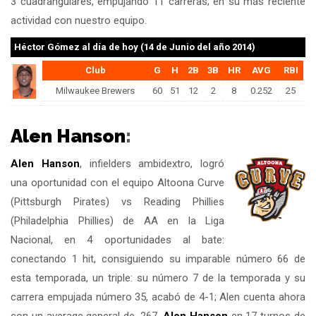
3 cuadrangulares, empujando 11 carreras; en su más reciente
actividad con nuestro equipo.
Héctor Gómez
al día de hoy (14 de Junio del año 2014)
Club
G
H
2B
3B
HR
AVG
RBI
Milwaukee Brewers
60
51
12
2
8
0.252
25
Alen Hanson
:
Alen Hanson
, infielders ambidextro, logró
una oportunidad con el equipo Altoona Curve
(Pittsburgh Pirates) vs Reading Phillies
(Philadelphia Phillies) de AA en la Liga
Nacional, en 4 oportunidades al bate:
conectando 1 hit, consiguiendo su imparable número 66 de
esta temporada, un triple: su número 7 de la temporada y su
carrera empujada número 35, acabó de 4-1; Alen cuenta ahora