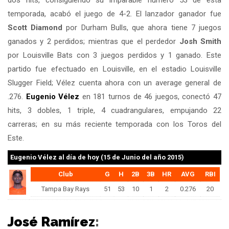
dos hits, consiguiendo su imparable número 53 de esta
temporada, acabó el juego de 4-2. El lanzador ganador fue
Scott Diamond
por Durham Bulls, que ahora tiene 7 juegos
ganados y 2 perdidos; mientras que el perdedor
Josh Smith
por Louisville Bats con 3 juegos perdidos y 1 ganado. Este
partido fue efectuado en Louisville, en el estadio Louisville
Slugger Field; Vélez cuenta ahora con un average general de
.276.
Eugenio Vélez
en 181 turnos de 46 juegos, conectó 47
hits, 3 dobles, 1 triple, 4 cuadrangulares, empujando 22
carreras; en su más reciente temporada con los Toros del
Este.
Eugenio Vélez
al día de hoy (15 de Junio del año 2015)
Club
G
H
2B
3B
HR
AVG
RBI
Tampa Bay Rays
51
53
10
1
2
0.276
20
José Ramírez
: