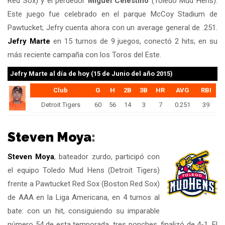
Red Sox) y el perdedor
Miguel Celestino
(Toledo Mud Hens).
Este juego fue celebrado en el parque McCoy Stadium de
Pawtucket; Jefry cuenta ahora con un average general de .251.
Jefry Marte
en 15 turnos de 9 juegos, conectó 2 hits; en su
más reciente campaña con los Toros del Este.
Jefry Marte
al día de hoy (15 de Junio del año 2015)
Club
G
H
2B
3B
HR
AVG
RBI
Detroit Tigers
60
56
14
3
7
0.251
39
Steven Moya
:
Steven Moya
, bateador zurdo, participó con
el equipo Toledo Mud Hens (Detroit Tigers)
frente a Pawtucket Red Sox (Boston Red Sox)
de AAA en la Liga Americana, en 4 turnos al
bate: con un hit, consiguiendo su imparable
número 54 de esta temporada, tres ponches, finalizó de 4-1. El