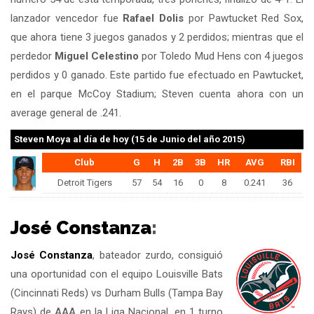
lanzador vencedor fue
Rafael Dolis
por Pawtucket Red Sox,
que ahora tiene 3 juegos ganados y 2 perdidos; mientras que el
perdedor
Miguel Celestino
por Toledo Mud Hens con 4 juegos
perdidos y 0 ganado. Este partido fue efectuado en Pawtucket,
en el parque McCoy Stadium; Steven cuenta ahora con un
average general de .241.
Steven Moya
al día de hoy (15 de Junio del año 2015)
Club
G
H
2B
3B
HR
AVG
RBI
Detroit Tigers
57
54
16
0
8
0.241
36
José Constanza
:
José Constanza
, bateador zurdo, consiguió
una oportunidad con el equipo Louisville Bats
(Cincinnati Reds) vs Durham Bulls (Tampa Bay
Rays) de AAA en la Liga Nacional, en 1 turno