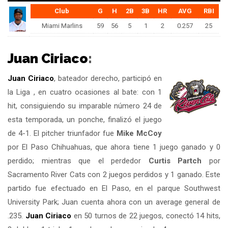
Club
G
H
2B
3B
HR
AVG
RBI
Miami Marlins
59
56
5
1
2
0.257
25
Juan Ciriaco
:
Juan Ciriaco
, bateador derecho, participó en
la Liga , en cuatro ocasiones al bate: con 1
hit, consiguiendo su imparable número 24 de
esta temporada, un ponche, finalizó el juego
de 4-1. El pitcher triunfador fue
Mike McCoy
por El Paso Chihuahuas, que ahora tiene 1 juego ganado y 0
perdido; mientras que el perdedor
Curtis Partch
por
Sacramento River Cats con 2 juegos perdidos y 1 ganado. Este
partido fue efectuado en El Paso, en el parque Southwest
University Park; Juan cuenta ahora con un average general de
.235.
Juan Ciriaco
en 50 turnos de 22 juegos, conectó 14 hits,