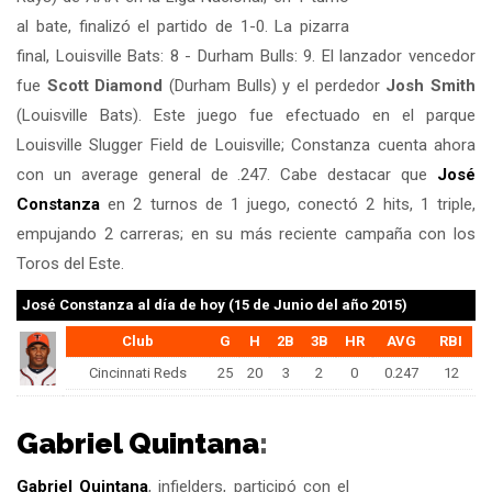
al bate, finalizó el partido de 1-0. La pizarra
final, Louisville Bats: 8 - Durham Bulls: 9. El lanzador vencedor
fue
Scott Diamond
(Durham Bulls) y el perdedor
Josh Smith
(Louisville Bats). Este juego fue efectuado en el parque
Louisville Slugger Field de Louisville; Constanza cuenta ahora
con un average general de .247. Cabe destacar que
José
Constanza
en 2 turnos de 1 juego, conectó 2 hits, 1 triple,
empujando 2 carreras; en su más reciente campaña con los
Toros del Este.
José Constanza
al día de hoy (15 de Junio del año 2015)
Club
G
H
2B
3B
HR
AVG
RBI
Cincinnati Reds
25
20
3
2
0
0.247
12
Gabriel Quintana
:
Gabriel Quintana
, infielders, participó con el