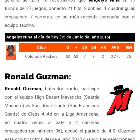
general de .275. Te recordamos que
Angelys Nina
en 79
turnos de 27 juegos, conectó 21 hits, 2 dobles, 1 cuadrangular,
empujando 7 carreras; en su más reciente campaña con el
equipo taurino.
Angelys Nina
al día de hoy (15 de Junio del año 2015)
Club
G
H
2B
3B
HR
AVG
RBI
Colorado Rockies
50
53
7
3
2
0.275
25
Ronald Guzman
:
Ronald Guzman
, bateador zurdo, participó
con el equipo High Desert Mavericks (Seattle
Mariners) vs San Jose Giants (San Francisco
Giants) de Class A Ad en la Liga Americana,
en cuatro veces al bate y 2 carreras
empujadas (su número 36), acabó el partido de 4-0. Guzman
está con nosotros desde el año 2013 cuando fue seleccionado