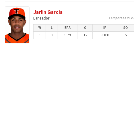
Jarlin Garcia
Lanzador
Temporada 2025
W
L
ERA
G
IP
SO
1
0
5.79
12
9.100
5