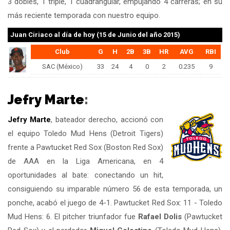
3 dobles, 1 triple, 1 cuadrangular, empujando 4 carreras; en su
más reciente temporada con nuestro equipo.
Juan Ciriaco
al día de hoy (15 de Junio del año 2015)
Club
G
H
2B
3B
HR
AVG
RBI
SAC (México)
33
24
4
0
2
0.235
9
Jefry Marte
:
Jefry Marte
, bateador derecho, accionó con
el equipo Toledo Mud Hens (Detroit Tigers)
frente a Pawtucket Red Sox (Boston Red Sox)
de AAA en la Liga Americana, en 4
oportunidades al bate: conectando un hit,
consiguiendo su imparable número 56 de esta temporada, un
ponche, acabó el juego de 4-1. Pawtucket Red Sox: 11 - Toledo
Mud Hens: 6. El pitcher triunfador fue
Rafael Dolis
(Pawtucket