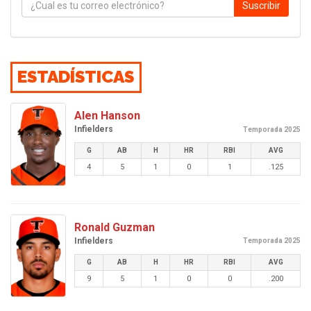
Suscribir
ESTADÍSTICAS
Alen Hanson
Infielders
Temporada 2025
G
AB
H
HR
RBI
AVG
4
5
1
0
1
.125
Ronald Guzman
Infielders
Temporada 2025
G
AB
H
HR
RBI
AVG
9
5
1
0
0
.200