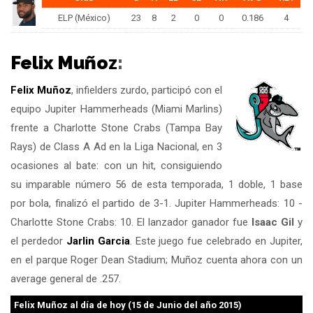
ELP (México)
23
8
2
0
0
0.186
4
Felix Muñoz
:
Felix Muñoz
, infielders zurdo, participó con el
equipo Jupiter Hammerheads (Miami Marlins)
frente a Charlotte Stone Crabs (Tampa Bay
Rays) de Class A Ad en la Liga Nacional, en 3
ocasiones al bate: con un hit, consiguiendo
su imparable número 56 de esta temporada, 1 doble, 1 base
por bola, finalizó el partido de 3-1. Jupiter Hammerheads: 10 -
Charlotte Stone Crabs: 10. El lanzador ganador fue
Isaac Gil
y
el perdedor
Jarlin Garcia
. Este juego fue celebrado en Jupiter,
en el parque Roger Dean Stadium; Muñoz cuenta ahora con un
average general de .257.
Felix Muñoz
al día de hoy (15 de Junio del año 2015)