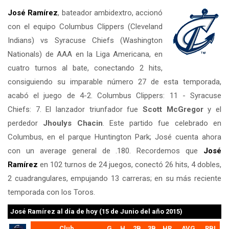
José Ramírez
, bateador ambidextro, accionó
con el equipo Columbus Clippers (Cleveland
Indians) vs Syracuse Chiefs (Washington
Nationals) de AAA en la Liga Americana, en
cuatro turnos al bate, conectando 2 hits,
consiguiendo su imparable número 27 de esta temporada,
acabó el juego de 4-2. Columbus Clippers: 11 - Syracuse
Chiefs: 7. El lanzador triunfador fue
Scott McGregor
y el
perdedor
Jhoulys Chacin
. Este partido fue celebrado en
Columbus, en el parque Huntington Park; José cuenta ahora
con un average general de .180. Recordemos que
José
Ramírez
en 102 turnos de 24 juegos, conectó 26 hits, 4 dobles,
2 cuadrangulares, empujando 13 carreras; en su más reciente
temporada con los Toros.
José Ramírez
al día de hoy (15 de Junio del año 2015)
Club
G
H
2B
3B
HR
AVG
RBI