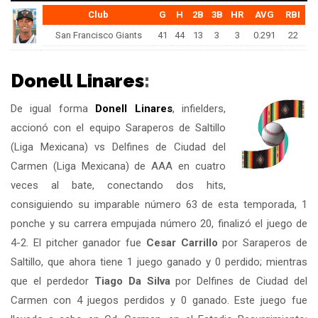
Club
G
H
2B
3B
HR
AVG
RBI
San Francisco Giants
41
44
13
3
3
0.291
22
Donell Linares
:
De igual forma
Donell Linares
, infielders,
accionó con el equipo Saraperos de Saltillo
(Liga Mexicana) vs Delfines de Ciudad del
Carmen (Liga Mexicana) de AAA en cuatro
veces al bate, conectando dos hits,
consiguiendo su imparable número 63 de esta temporada, 1
ponche y su carrera empujada número 20, finalizó el juego de
4-2. El pitcher ganador fue
Cesar Carrillo
por Saraperos de
Saltillo, que ahora tiene 1 juego ganado y 0 perdido; mientras
que el perdedor
Tiago Da Silva
por Delfines de Ciudad del
Carmen con 4 juegos perdidos y 0 ganado. Este juego fue