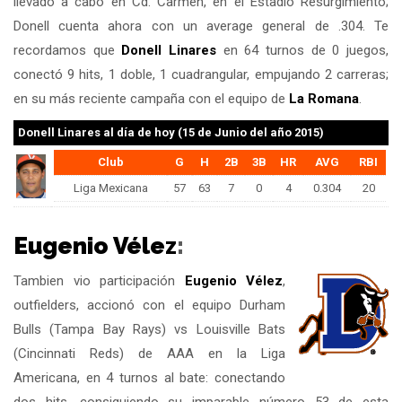
llevado a cabo en Cd. Carmen, en el Estadio Resurgimiento;
Donell cuenta ahora con un average general de .304. Te
recordamos que
Donell Linares
en 64 turnos de 0 juegos,
conectó 9 hits, 1 doble, 1 cuadrangular, empujando 2 carreras;
en su más reciente campaña con el equipo de
La Romana
.
Donell Linares
al día de hoy (15 de Junio del año 2015)
Club
G
H
2B
3B
HR
AVG
RBI
Liga Mexicana
57
63
7
0
4
0.304
20
Eugenio Vélez
:
Tambien vio participación
Eugenio Vélez
,
outfielders, accionó con el equipo Durham
Bulls (Tampa Bay Rays) vs Louisville Bats
(Cincinnati Reds) de AAA en la Liga
Americana, en 4 turnos al bate: conectando