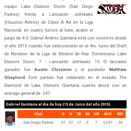
equipo Lake Elsinore Storm (San Diego
Padres) frente a Lancaster JetHawks
(Houston Astros) de Class A Ad en la Liga
Nacional, en cuatro turnos al bate, acabó el
juego de 4-0. Gabriel Andres Quintana está con nosotros desde
el año 2013 cuando fue seleccionado en el 4to. turno del Draft
de Novatos de la Liga de Béisbol de Rep. Dominicana. Lake
Elsinore Storm: 7 - Lancaster JetHawks: 15. El lanzador
ganador fue
Austin Chrismon
y el perdedor
Matthew
Shepherd
. Este partido fue celebrado en el estadio The
Diamond de Lake Elsinore; Quintana cuenta ahora con un
average general de .247.
Gabriel Quintana
al día de hoy (15 de Junio del año 2015)
Club
G
H
2B
3B
HR
AVG
RBI
San Diego Padres
57
57
17
0
7
0.247
30