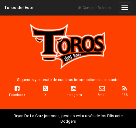
Toros del Este
Naveg
Comprar Boletas
Síguenos y entérate de nuestras informaciones al instante:
Facebook
X
Instagram
Email
RSS
Bryan De La Cruz jonronea, pero no evita revés de los Filis ante
Dodgers