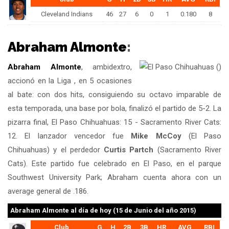
Cleveland Indians
46
27
6
0
1
0.180
8
Abraham Almonte
:
Abraham Almonte
, ambidextro,
accionó en la Liga , en 5 ocasiones
al bate: con dos hits, consiguiendo su octavo imparable de
esta temporada, una base por bola, finalizó el partido de 5-2. La
pizarra final, El Paso Chihuahuas: 15 - Sacramento River Cats:
12. El lanzador vencedor fue
Mike McCoy
(El Paso
Chihuahuas) y el perdedor
Curtis Partch
(Sacramento River
Cats). Este partido fue celebrado en El Paso, en el parque
Southwest University Park; Abraham cuenta ahora con un
average general de .186.
Abraham Almonte
al día de hoy (15 de Junio del año 2015)
Club
G
H
2B
3B
HR
AVG
RBI