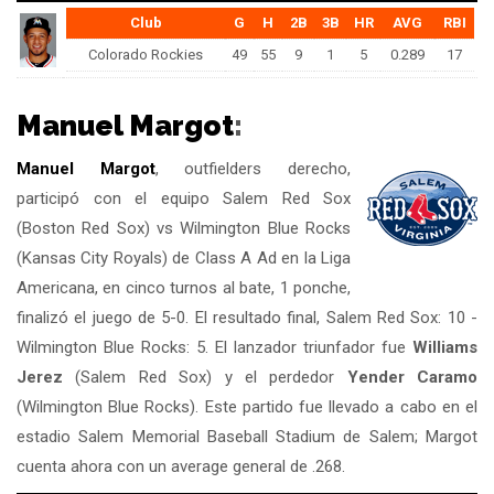
Club
G
H
2B
3B
HR
AVG
RBI
Colorado Rockies
49
55
9
1
5
0.289
17
Manuel Margot
:
Manuel Margot
, outfielders derecho,
participó con el equipo Salem Red Sox
(Boston Red Sox) vs Wilmington Blue Rocks
(Kansas City Royals) de Class A Ad en la Liga
Americana, en cinco turnos al bate, 1 ponche,
finalizó el juego de 5-0. El resultado final, Salem Red Sox: 10 -
Wilmington Blue Rocks: 5. El lanzador triunfador fue
Williams
Jerez
(Salem Red Sox) y el perdedor
Yender Caramo
(Wilmington Blue Rocks). Este partido fue llevado a cabo en el
estadio Salem Memorial Baseball Stadium de Salem; Margot
cuenta ahora con un average general de .268.