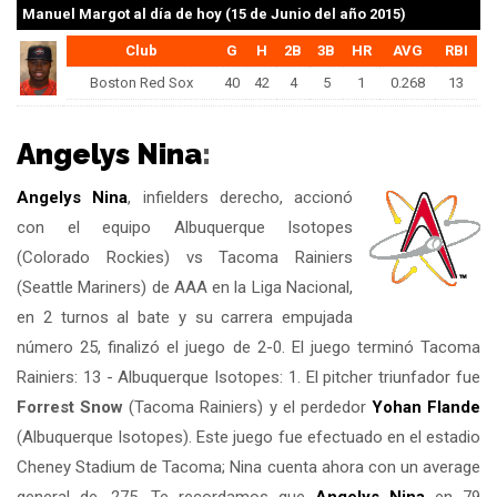
Manuel Margot
al día de hoy (15 de Junio del año 2015)
Club
G
H
2B
3B
HR
AVG
RBI
Boston Red Sox
40
42
4
5
1
0.268
13
Angelys Nina
:
Angelys Nina
, infielders derecho, accionó
con el equipo Albuquerque Isotopes
(Colorado Rockies) vs Tacoma Rainiers
(Seattle Mariners) de AAA en la Liga Nacional,
en 2 turnos al bate y su carrera empujada
número 25, finalizó el juego de 2-0. El juego terminó Tacoma
Rainiers: 13 - Albuquerque Isotopes: 1. El pitcher triunfador fue
Forrest Snow
(Tacoma Rainiers) y el perdedor
Yohan Flande
(Albuquerque Isotopes). Este juego fue efectuado en el estadio
Cheney Stadium de Tacoma; Nina cuenta ahora con un average