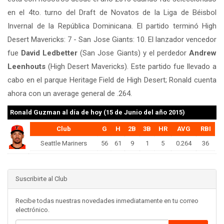
en el 4to. turno del Draft de Novatos de la Liga de Béisbol
Invernal de la República Dominicana. El partido terminó High
Desert Mavericks: 7 - San Jose Giants: 10. El lanzador vencedor
fue
David Ledbetter
(San Jose Giants) y el perdedor
Andrew
Leenhouts
(High Desert Mavericks). Este partido fue llevado a
cabo en el parque Heritage Field de High Desert; Ronald cuenta
ahora con un average general de .264.
Ronald Guzman
al día de hoy (15 de Junio del año 2015)
Club
G
H
2B
3B
HR
AVG
RBI
Seattle Mariners
56
61
9
1
5
0.264
36
Suscribirte al Club
Recibe todas nuestras novedades inmediatamente en tu correo
electrónico.