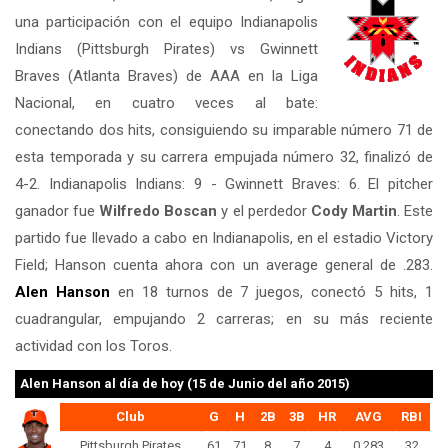
una participación con el equipo Indianapolis
Indians (Pittsburgh Pirates) vs Gwinnett
Braves (Atlanta Braves) de AAA en la Liga
Nacional, en cuatro veces al bate:
conectando dos hits, consiguiendo su imparable número 71 de
esta temporada y su carrera empujada número 32, finalizó de
4-2. Indianapolis Indians: 9 - Gwinnett Braves: 6. El pitcher
ganador fue
Wilfredo Boscan
y el perdedor
Cody Martin
. Este
partido fue llevado a cabo en Indianapolis, en el estadio Victory
Field; Hanson cuenta ahora con un average general de .283.
Alen Hanson
en 18 turnos de 7 juegos, conectó 5 hits, 1
cuadrangular, empujando 2 carreras; en su más reciente
actividad con los Toros.
Alen Hanson
al día de hoy (15 de Junio del año 2015)
Club
G
H
2B
3B
HR
AVG
RBI
Pittsburgh Pirates
61
71
8
7
4
0.283
32