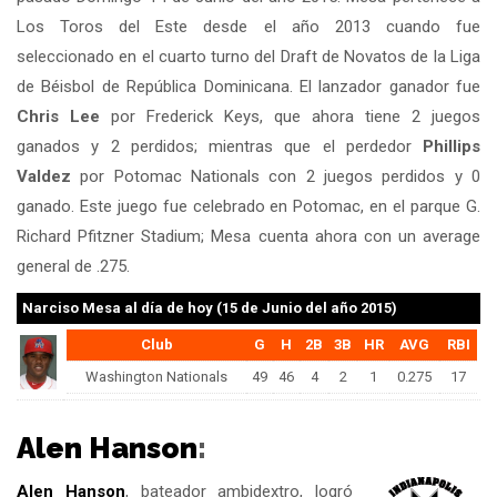
Los Toros del Este desde el año 2013 cuando fue
seleccionado en el cuarto turno del Draft de Novatos de la Liga
de Béisbol de República Dominicana. El lanzador ganador fue
Chris Lee
por Frederick Keys, que ahora tiene 2 juegos
ganados y 2 perdidos; mientras que el perdedor
Phillips
Valdez
por Potomac Nationals con 2 juegos perdidos y 0
ganado. Este juego fue celebrado en Potomac, en el parque G.
Richard Pfitzner Stadium; Mesa cuenta ahora con un average
general de .275.
Narciso Mesa
al día de hoy (15 de Junio del año 2015)
Club
G
H
2B
3B
HR
AVG
RBI
Washington Nationals
49
46
4
2
1
0.275
17
Alen Hanson
:
Alen Hanson
, bateador ambidextro, logró