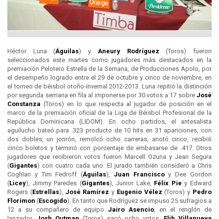
Héctor Luna (
Águilas
) y
Aneury Rodríguez
(Toros) fueron
seleccionados este martes como jugadores más destacados en la
premiación Pelotero Estrella de la Semana, de Producciones Apolo, por
el desempeño logrado entre el 29 de octubre y cinco de noviembre, en
el torneo de béisbol otoño-invernal 2012-2013. Luna repitió la distinción
por segunda semana en fila al imponerse por 30 votos a 17 sobre
José
Constanza
(Toros) en lo que respecta al jugador de posición en el
marco de la premiación oficial de la Liga de Béisbol Profesional de la
República Dominicana (LIDOM). En ocho partidos, el antesalista
aguilucho bateó para .323 producto de 10 hits en 31 apariciones, con
dos dobles, un jonrón, remolcó ocho carreras, anotó cinco, recibió
cinco boletos y terminó con porcentaje de embasarse de .417. Otros
jugadores que recibieron votos fueron Marcell Ozuna y Jean Segura
(
Gigantes
) con cuatro cada uno. El jurado también consideró a Chris
Coghlan y Tim Fedroff (
Águilas
),
Juan Francisco
y Dee Gordon
(
Licey
), Jimmy Paredes (
Gigantes
), Junior Lake,
Félix Pie
y Edward
Rogers (
Estrellas
),
José Ramírez
y
Eugenio Vélez
(Toros) y
Pedro
Florimon
(
Escogido
). En tanto que Rodríguez se impuso 25 sufragios a
12 a su compañero de equipo
Jairo Asencio
, en el renglón de
lanzador.
Josh Outman
(Toros) sacó ocho votos,
Elih Villanueva