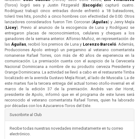
(Toros) logró seis y Justin Fitzgerald (
Escogido
) capturó cuatro.
Rodríguez trabajó cinco entradas donde enfrentó a 18 bateadores,
toleró tres hits, ponchó a cinco hombres con efectividad de 0.00. Otros
lanzadores considerados fueron Tim Corcoran (
Águilas
) y Jenry Mejía
(
Licey
). Previo al anuncio de la escogencia de Luna y Rodríguez se
entregaron placas de reconocimientos, celulares y cheques a los
ganadores de la semana anterior. Alfonso Muñoz, en representación de
las
Águilas
, recibió los premios de Luna y
Lorenzo Barceló
. Además,
Producciones Apolo entregó un pergamino al veterano comentarista
romanense Rafael Torres, con más de 40 años de experiencia en la
comunicación. La premiación cuenta con el auspicio de la Cervecería
Nacional Dominicana a nombre de su producto cerveza Presidente y
Orange Dominicana. La actividad se llevó a cabo en el restaurante Timba
localizado en la avenida Gustavo Mejía Ricart, al lado de Muscalia. La de
este martes fue la tercera entrega del actual torneo otoño-invernal en el
marco de la edición 37 de la premiación. Andrés van der Horst,
presidente de Apolo, informó que en el programa de este lunes será
reconocido el veterano comentarista Rafael Torres, quien ha laborado
por décadas con los Azucareros-Toros del Este.
Suscribirte al Club
Recibe todas nuestras novedades inmediatamente en tu correo
electrónico.