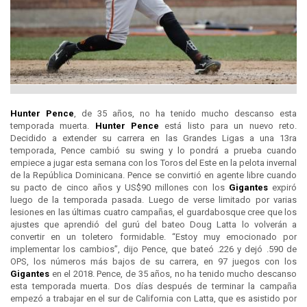
Hunter Pence
, de 35 años, no ha tenido mucho descanso esta
temporada muerta.
Hunter Pence
está listo para un nuevo reto.
Decidido a extender su carrera en las Grandes Ligas a una 13ra
temporada, Pence cambió su swing y lo pondrá a prueba cuando
empiece a jugar esta semana con los Toros del Este en la pelota invernal
de la República Dominicana. Pence se convirtió en agente libre cuando
su pacto de cinco años y US$90 millones con los
Gigantes
expiró
luego de la temporada pasada. Luego de verse limitado por varias
lesiones en las últimas cuatro campañas, el guardabosque cree que los
ajustes que aprendió del gurú del bateo Doug Latta lo volverán a
convertir en un toletero formidable. “Estoy muy emocionado por
implementar los cambios”, dijo Pence, que bateó .226 y dejó .590 de
OPS, los números más bajos de su carrera, en 97 juegos con los
Gigantes
en el 2018. Pence, de 35 años, no ha tenido mucho descanso
esta temporada muerta. Dos días después de terminar la campaña
empezó a trabajar en el sur de California con Latta, que es asistido por