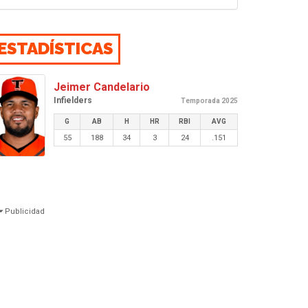
ESTADÍSTICAS
Jeimer Candelario
Infielders
Temporada 2025
G
AB
H
HR
RBI
AVG
55
188
34
3
24
.151
Publicidad