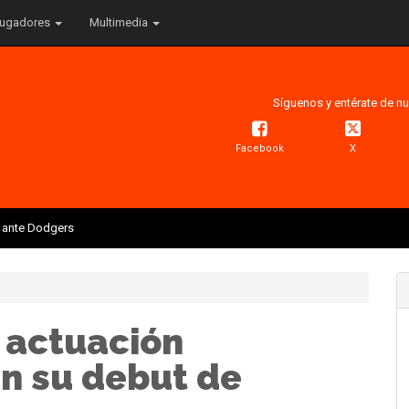
ugadores
Multimedia
Síguenos y entérate de nu
Facebook
X
is ante Dodgers
a actuación
en su debut de