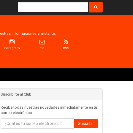
estras informaciones al instante:
Instagram
Email
RSS
Suscribirte al Club
Recibe todas nuestras novedades inmediatamente en tu
correo electrónico.
Suscribir