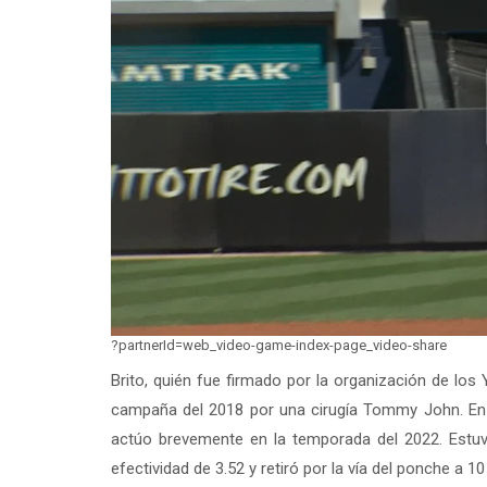
?partnerId=web_video-game-index-page_video-share
Brito, quién fue firmado por la organización de los
campaña del 2018 por una cirugía Tommy John. En 
actúo brevemente en la temporada del 2022. Estuv
efectividad de 3.52 y retiró por la vía del ponche a 1