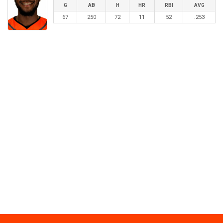
G
AB
H
HR
RBI
AVG
67
250
72
11
52
.253