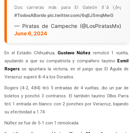
Dos carreras más para El Galeón ð´‍â ï¸ð«¡
#TodosABordo
pic.twitter.com/6qSJ5mqMwG
— Piratas de Campeche (@LosPiratasMx)
June 6, 2024
En el Estadio Chihuahua,
Gustavo Núñez
remolcó 1 vuelta,
ayudando a que su compatriota y compañero taurino
Esmil
Rogers
se apuntara la victoria, en el juego que El Aguila de
Veracruz superó 8-4 a los Dorados.
Rogers (4-2, 4.84) tiró 5 entradas de 4 vueltas, dio un par de
boletos y ponchó 3 contrarios. El también taurino Olbis Parra
tiró 1 entrada en blanco con 2 ponches por Veracruz, bajando
su efectividad a 1.74.
Núñez se fue de 5-1 con 1 remolcada.