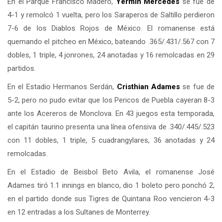
En el Parque Francisco Madero,
Yermin Mercedes
se fue de
4-1 y remolcó 1 vuelta, pero los Saraperos de Saltillo perdieron
7-6 de los Diablos Rojos de México. El romanense está
quemando el pitcheo en México, bateando .365/.431/.567 con 7
dobles, 1 triple, 4 jonrones, 24 anotadas y 16 remolcadas en 29
partidos.
En el Estadio Hermanos Serdán,
Cristhian Adames
se fue de
5-2, pero no pudo evitar que los Pericos de Puebla cayeran 8-3
ante los Acereros de Monclova. En 43 juegos esta temporada,
el capitán taurino presenta una línea ofensiva de .340/.445/.523
con 11 dobles, 1 triple, 5 cuadrangylares, 36 anotadas y 24
remolcadas.
En el Estadio de Beisbol Beto Avila, el romanense José
Adames tiró 1.1 innings en blanco, dio 1 boleto pero ponchó 2,
en el partido donde sus Tigres de Quintana Roo vencieron 4-3
en 12 entradas a los Sultanes de Monterrey.