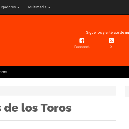
ugadores
Multimedia
Síguenos y entérate de nu
Facebook
X
Toros
 de los Toros