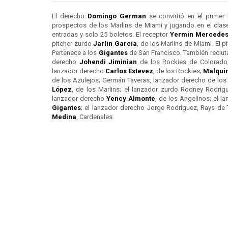
El derecho
Domingo German
se convirtió en el primer
prospectos de los Marlins de Miami y jugando en el clas
entradas y solo 25 boletos. El receptor
Yermin Mercede
pitcher zurdo
Jarlin Garcia
, de los Marlins de Miami. El 
Pertenece a los
Gigantes
de San Francisco. También recluta
derecho
Johendi Jiminian
de los Rockies de Colorado;
lanzador derecho
Carlos Estevez
, de los Rockies;
Malqui
de los Azulejos; Germán Taveras, lanzador derecho de los 
López
, de los Marlins; el lanzador zurdo Rodney Rodrígue
lanzador derecho
Yency Almonte
, de los Angelinos; el l
Gigantes
; el lanzador derecho Jorge Rodríguez, Rays de 
Medina
, Cardenales.