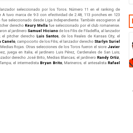
 lanzador seleccionado por los Toros. Número 11 en el ranking de
e A tuvo marca de 9-3 con efectividad de 2.48, 113 ponches en 123
s
fue seleccionado desde Liga Independiente. También escogieron al
pitcher derecho
Keury Mella
fue seleccionado por el club romanense.
ron al jardinero
Samuel Hiciano
de los Filis de Filadelfia, al lanzador
 el pitcher derecho
Luis Santos
, de los Reales de Kansas City; el
n Canelo
, campocorto de los Filis; el lanzador derecho
Starlyn Suriel
Medias Rojas. Otras selecciones de los Toros fueron el siore
Javier
z, juega en Italia; el jardinero Luis Pérez, Cardenales de San Luis;
anzador derecho José Brito, Medias Blancas; el jardinero
Randy Ortiz
,
Tampa; el intermedista
Bryan Brito
, Marineros; el antesalista
Rafael