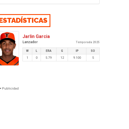
ESTADÍSTICAS
Jarlin Garcia
Lanzador
Temporada 2025
W
L
ERA
G
IP
SO
1
0
5.79
12
9.100
5
Publicidad