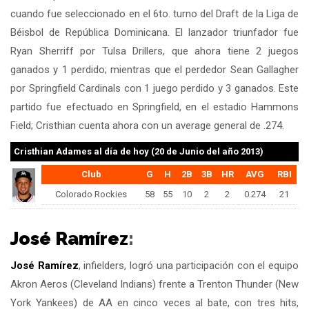
cuando fue seleccionado en el 6to. turno del Draft de la Liga de
Béisbol de República Dominicana. El lanzador triunfador fue
Ryan Sherriff por Tulsa Drillers, que ahora tiene 2 juegos
ganados y 1 perdido; mientras que el perdedor Sean Gallagher
por Springfield Cardinals con 1 juego perdido y 3 ganados. Este
partido fue efectuado en Springfield, en el estadio Hammons
Field; Cristhian cuenta ahora con un average general de .274.
Cristhian Adames
al día de hoy (20 de Junio del año 2013)
Club
G
H
2B
3B
HR
AVG
RBI
Colorado Rockies
58
55
10
2
2
0.274
21
José Ramírez
:
José Ramírez
, infielders, logró una participación con el equipo
Akron Aeros (Cleveland Indians) frente a Trenton Thunder (New
York Yankees) de AA en cinco veces al bate, con tres hits,