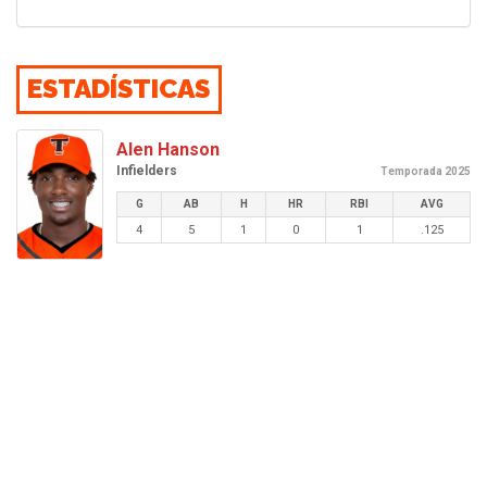
ESTADÍSTICAS
Alen Hanson
Infielders
Temporada 2025
G
AB
H
HR
RBI
AVG
4
5
1
0
1
.125