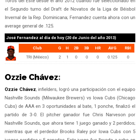
Toros del Este desde el año 2012 cuando fue seleccionado en
el Segundo turno del Draft de Novatos de la Liga de Béisbol
Invernal de la Rep. Dominicana; Fernandez cuenta ahora con un
average general de .125.
José Fernandez
al día de hoy (20 de Junio del año 2013)
Club
G
H
2B
3B
HR
AVG
RBI
TRI (México)
2
1
0
0
0
0.125
0
Ozzie Chávez
:
Ozzie Chávez
, infielders, logró una participación con el equipo
Nashville Sounds (Milwaukee Brewers) vs Iowa Cubs (Chicago
Cubs) de AAA en 3 oportunidades al bate, 1 ponche, finalizó el
partido de 3-0. El pitcher ganador fue Chris Narveson por
Nashville Sounds, que ahora tiene 1 juego ganado y 2 perdidos;
mientras que el perdedor Brooks Raley por Iowa Cubs con 5