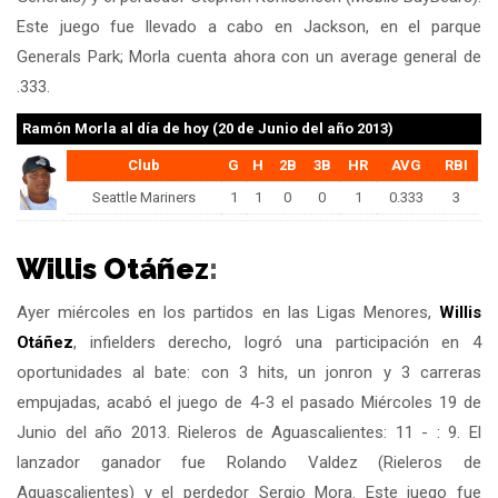
Este juego fue llevado a cabo en Jackson, en el parque
Generals Park; Morla cuenta ahora con un average general de
.333.
Ramón Morla
al día de hoy (20 de Junio del año 2013)
Club
G
H
2B
3B
HR
AVG
RBI
Seattle Mariners
1
1
0
0
1
0.333
3
Willis Otáñez
:
Ayer miércoles en los partidos en las Ligas Menores,
Willis
Otáñez
, infielders derecho, logró una participación en 4
oportunidades al bate: con 3 hits, un jonron y 3 carreras
empujadas, acabó el juego de 4-3 el pasado Miércoles 19 de
Junio del año 2013. Rieleros de Aguascalientes: 11 - : 9. El
lanzador ganador fue Rolando Valdez (Rieleros de
Aguascalientes) y el perdedor Sergio Mora. Este juego fue