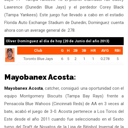
Lawrence (Dunedin Blue Jays) y el perdedor Corey Black
(Tampa Yankees). Este juego fue llevado a cabo en el estadio
Florida Auto Exchange Stadium de Dunedin; Dominguez cuenta
ahora con un average general de .278.
Oliver Dominguez
al día de hoy (20 de Junio del año 2013)
Club
G
H
2B
3B
HR
AVG
RBI
Toronto Blue Jays
6
5
2
1
1
0.278
5
Mayobanex Acosta
:
Mayobanex Acosta
, catcher, consiguió una oportunidad con el
equipo Montgomery Biscuits (Tampa Bay Rays) frente a
Pensacola Blue Wahoos (Cincinnati Reds) de AA en 3 veces al
bate, acabó el juego de 3-0. Acosta pertenece a Los Toros del
Este desde el año 2011 cuando fue seleccionado en el Sexto
turno del Draft de Novatos de la Liga de Béisbol Invernal de la