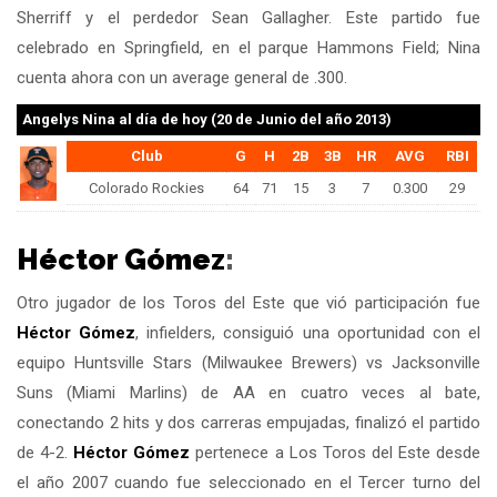
Sherriff y el perdedor Sean Gallagher. Este partido fue
celebrado en Springfield, en el parque Hammons Field; Nina
cuenta ahora con un average general de .300.
Angelys Nina
al día de hoy (20 de Junio del año 2013)
Club
G
H
2B
3B
HR
AVG
RBI
Colorado Rockies
64
71
15
3
7
0.300
29
Héctor Gómez
:
Otro jugador de los Toros del Este que vió participación fue
Héctor Gómez
, infielders, consiguió una oportunidad con el
equipo Huntsville Stars (Milwaukee Brewers) vs Jacksonville
Suns (Miami Marlins) de AA en cuatro veces al bate,
conectando 2 hits y dos carreras empujadas, finalizó el partido
de 4-2.
Héctor Gómez
pertenece a Los Toros del Este desde
el año 2007 cuando fue seleccionado en el Tercer turno del