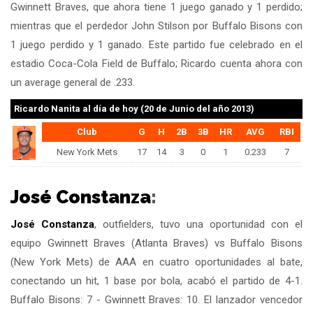
Gwinnett Braves, que ahora tiene 1 juego ganado y 1 perdido;
mientras que el perdedor John Stilson por Buffalo Bisons con
1 juego perdido y 1 ganado. Este partido fue celebrado en el
estadio Coca-Cola Field de Buffalo; Ricardo cuenta ahora con
un average general de .233.
Ricardo Nanita
al día de hoy (20 de Junio del año 2013)
Club
G
H
2B
3B
HR
AVG
RBI
New York Mets
17
14
3
0
1
0.233
7
José Constanza
:
José Constanza
, outfielders, tuvo una oportunidad con el
equipo Gwinnett Braves (Atlanta Braves) vs Buffalo Bisons
(New York Mets) de AAA en cuatro oportunidades al bate,
conectando un hit, 1 base por bola, acabó el partido de 4-1.
Buffalo Bisons: 7 - Gwinnett Braves: 10. El lanzador vencedor