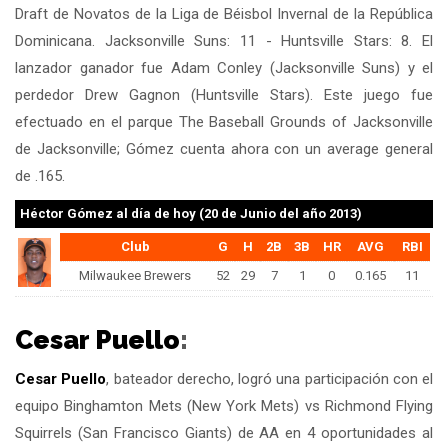
Draft de Novatos de la Liga de Béisbol Invernal de la República
Dominicana. Jacksonville Suns: 11 - Huntsville Stars: 8. El
lanzador ganador fue Adam Conley (Jacksonville Suns) y el
perdedor Drew Gagnon (Huntsville Stars). Este juego fue
efectuado en el parque The Baseball Grounds of Jacksonville
de Jacksonville; Gómez cuenta ahora con un average general
de .165.
Héctor Gómez
al día de hoy (20 de Junio del año 2013)
Club
G
H
2B
3B
HR
AVG
RBI
Milwaukee Brewers
52
29
7
1
0
0.165
11
Cesar Puello
:
Cesar Puello
, bateador derecho, logró una participación con el
equipo Binghamton Mets (New York Mets) vs Richmond Flying
Squirrels (San Francisco Giants) de AA en 4 oportunidades al