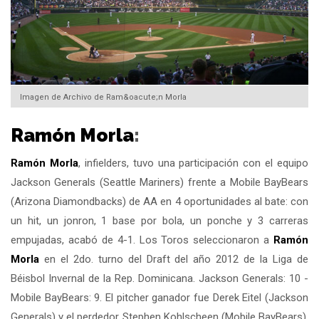
Imagen de Archivo de Ram&oacute;n Morla
Ramón Morla
:
Ramón Morla
, infielders, tuvo una participación con el equipo
Jackson Generals (Seattle Mariners) frente a Mobile BayBears
(Arizona Diamondbacks) de AA en 4 oportunidades al bate: con
un hit, un jonron, 1 base por bola, un ponche y 3 carreras
empujadas, acabó de 4-1. Los Toros seleccionaron a
Ramón
Morla
en el 2do. turno del Draft del año 2012 de la Liga de
Béisbol Invernal de la Rep. Dominicana. Jackson Generals: 10 -
Mobile BayBears: 9. El pitcher ganador fue Derek Eitel (Jackson
Generals) y el perdedor Stephen Kohlscheen (Mobile BayBears).