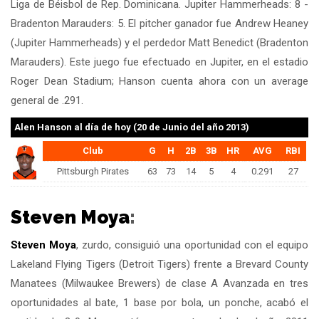
Liga de Béisbol de Rep. Dominicana. Jupiter Hammerheads: 8 -
Bradenton Marauders: 5. El pitcher ganador fue Andrew Heaney
(Jupiter Hammerheads) y el perdedor Matt Benedict (Bradenton
Marauders). Este juego fue efectuado en Jupiter, en el estadio
Roger Dean Stadium; Hanson cuenta ahora con un average
general de .291.
Alen Hanson
al día de hoy (20 de Junio del año 2013)
Club
G
H
2B
3B
HR
AVG
RBI
Pittsburgh Pirates
63
73
14
5
4
0.291
27
Steven Moya
:
Steven Moya
, zurdo, consiguió una oportunidad con el equipo
Lakeland Flying Tigers (Detroit Tigers) frente a Brevard County
Manatees (Milwaukee Brewers) de clase A Avanzada en tres
oportunidades al bate, 1 base por bola, un ponche, acabó el