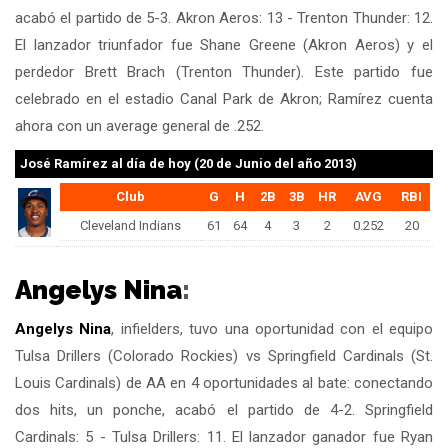
acabó el partido de 5-3. Akron Aeros: 13 - Trenton Thunder: 12.
El lanzador triunfador fue Shane Greene (Akron Aeros) y el
perdedor Brett Brach (Trenton Thunder). Este partido fue
celebrado en el estadio Canal Park de Akron; Ramírez cuenta
ahora con un average general de .252.
José Ramírez
al día de hoy (20 de Junio del año 2013)
Club
G
H
2B
3B
HR
AVG
RBI
Cleveland Indians
61
64
4
3
2
0.252
20
Angelys Nina
:
Angelys Nina
, infielders, tuvo una oportunidad con el equipo
Tulsa Drillers (Colorado Rockies) vs Springfield Cardinals (St.
Louis Cardinals) de AA en 4 oportunidades al bate: conectando
dos hits, un ponche, acabó el partido de 4-2. Springfield
Cardinals: 5 - Tulsa Drillers: 11. El lanzador ganador fue Ryan