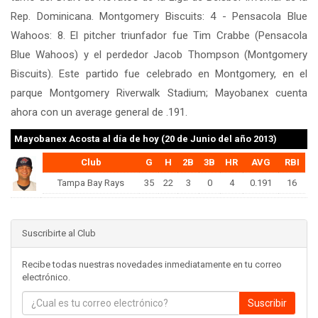
Rep. Dominicana. Montgomery Biscuits: 4 - Pensacola Blue
Wahoos: 8. El pitcher triunfador fue Tim Crabbe (Pensacola
Blue Wahoos) y el perdedor Jacob Thompson (Montgomery
Biscuits). Este partido fue celebrado en Montgomery, en el
parque Montgomery Riverwalk Stadium; Mayobanex cuenta
ahora con un average general de .191.
Mayobanex Acosta
al día de hoy (20 de Junio del año 2013)
Club
G
H
2B
3B
HR
AVG
RBI
Tampa Bay Rays
35
22
3
0
4
0.191
16
Suscribirte al Club
Recibe todas nuestras novedades inmediatamente en tu correo
electrónico.
Suscribir