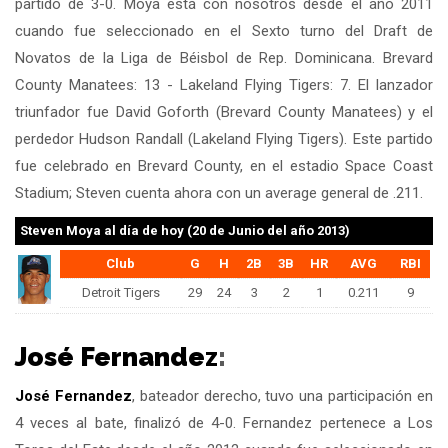
partido de 3-0. Moya está con nosotros desde el año 2011
cuando fue seleccionado en el Sexto turno del Draft de
Novatos de la Liga de Béisbol de Rep. Dominicana. Brevard
County Manatees: 13 - Lakeland Flying Tigers: 7. El lanzador
triunfador fue David Goforth (Brevard County Manatees) y el
perdedor Hudson Randall (Lakeland Flying Tigers). Este partido
fue celebrado en Brevard County, en el estadio Space Coast
Stadium; Steven cuenta ahora con un average general de .211.
Steven Moya
al día de hoy (20 de Junio del año 2013)
Club
G
H
2B
3B
HR
AVG
RBI
Detroit Tigers
29
24
3
2
1
0.211
9
José Fernandez
:
José Fernandez
, bateador derecho, tuvo una participación en
4 veces al bate, finalizó de 4-0. Fernandez pertenece a Los