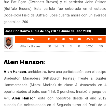
fue Pat Egan (Gwinnett Braves) y el perdedor John Stilson
(Buffalo Bisons). Este partido fue celebrado en el estadio
Coca-Cola Field de Buffalo; José cuenta ahora con un average
general de .266.
José Constanza
al día de hoy (20 de Junio del año 2013)
Club
G
H
2B
3B
HR
AVG
RBI
Atlanta Braves
50
54
3
3
0
0.266
10
Alen Hanson
:
Alen Hanson
, ambidextro, tuvo una participación con el equipo
Bradenton Marauders (Pittsburgh Pirates) frente a Jupiter
Hammerheads (Miami Marlins) de clase A Avanzada en 4
oportunidades al bate, con 1 hit, 3 ponches, finalizó el juego de
4-1.
Alen Hanson
está con nosotros desde el año 2012
cuando fue seleccionado en el Segundo turno del Draft de la