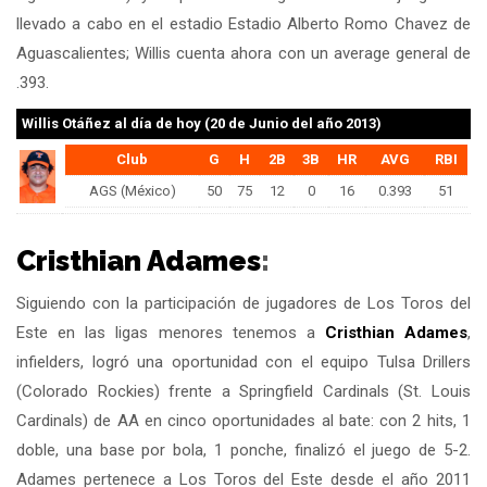
llevado a cabo en el estadio Estadio Alberto Romo Chavez de
Aguascalientes; Willis cuenta ahora con un average general de
.393.
Willis Otáñez
al día de hoy (20 de Junio del año 2013)
Club
G
H
2B
3B
HR
AVG
RBI
AGS (México)
50
75
12
0
16
0.393
51
Cristhian Adames
:
Siguiendo con la participación de jugadores de Los Toros del
Este en las ligas menores tenemos a
Cristhian Adames
,
infielders, logró una oportunidad con el equipo Tulsa Drillers
(Colorado Rockies) frente a Springfield Cardinals (St. Louis
Cardinals) de AA en cinco oportunidades al bate: con 2 hits, 1
doble, una base por bola, 1 ponche, finalizó el juego de 5-2.
Adames pertenece a Los Toros del Este desde el año 2011