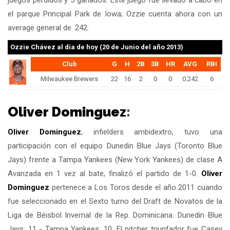
juegos perdidos y 5 ganados. Este juego fue llevado a cabo en
el parque Principal Park de Iowa; Ozzie cuenta ahora con un
average general de .242.
Ozzie Chávez
al día de hoy (20 de Junio del año 2013)
Club
G
H
2B
3B
HR
AVG
RBI
Milwaukee Brewers
22
16
2
0
0
0.242
6
Oliver Dominguez
:
Oliver Dominguez
, infielders ambidextro, tuvo una
participación con el equipo Dunedin Blue Jays (Toronto Blue
Jays) frente a Tampa Yankees (New York Yankees) de clase A
Avanzada en 1 vez al bate, finalizó el partido de 1-0.
Oliver
Dominguez
pertenece a Los Toros desde el año 2011 cuando
fue seleccionado en el Sexto turno del Draft de Novatos de la
Liga de Béisbol Invernal de la Rep. Dominicana. Dunedin Blue
Jays: 11 - Tampa Yankees: 10. El pitcher triunfador fue Casey