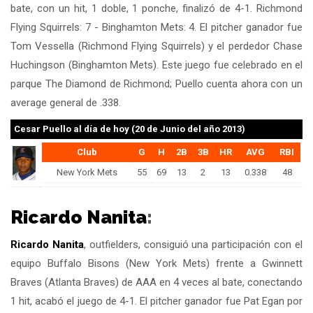
bate, con un hit, 1 doble, 1 ponche, finalizó de 4-1. Richmond
Flying Squirrels: 7 - Binghamton Mets: 4. El pitcher ganador fue
Tom Vessella (Richmond Flying Squirrels) y el perdedor Chase
Huchingson (Binghamton Mets). Este juego fue celebrado en el
parque The Diamond de Richmond; Puello cuenta ahora con un
average general de .338.
Cesar Puello
al día de hoy (20 de Junio del año 2013)
Club
G
H
2B
3B
HR
AVG
RBI
New York Mets
55
69
13
2
13
0.338
48
Ricardo Nanita
:
Ricardo Nanita
, outfielders, consiguió una participación con el
equipo Buffalo Bisons (New York Mets) frente a Gwinnett
Braves (Atlanta Braves) de AAA en 4 veces al bate, conectando
1 hit, acabó el juego de 4-1. El pitcher ganador fue Pat Egan por