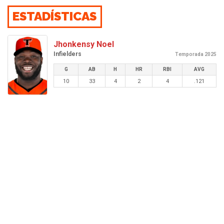
ESTADÍSTICAS
Jhonkensy Noel
Infielders
Temporada 2025
G
AB
H
HR
RBI
AVG
10
33
4
2
4
.121