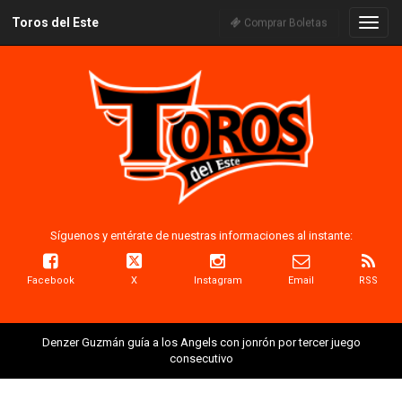
Toros del Este
Naveg
Comprar Boletas
Síguenos y entérate de nuestras informaciones al instante:
Facebook
X
Instagram
Email
RSS
Denzer Guzmán guía a los Angels con jonrón por tercer juego
consecutivo