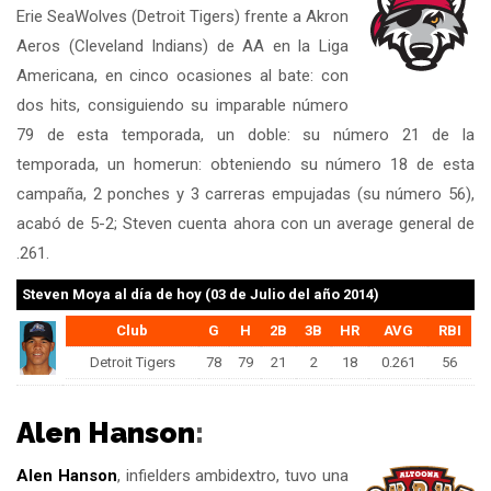
Erie SeaWolves (Detroit Tigers) frente a Akron
Aeros (Cleveland Indians) de AA en la Liga
Americana, en cinco ocasiones al bate: con
dos hits, consiguiendo su imparable número
79 de esta temporada, un doble: su número 21 de la
temporada, un homerun: obteniendo su número 18 de esta
campaña, 2 ponches y 3 carreras empujadas (su número 56),
acabó de 5-2; Steven cuenta ahora con un average general de
.261.
Steven Moya
al día de hoy (03 de Julio del año 2014)
Club
G
H
2B
3B
HR
AVG
RBI
Detroit Tigers
78
79
21
2
18
0.261
56
Alen Hanson
:
Alen Hanson
, infielders ambidextro, tuvo una