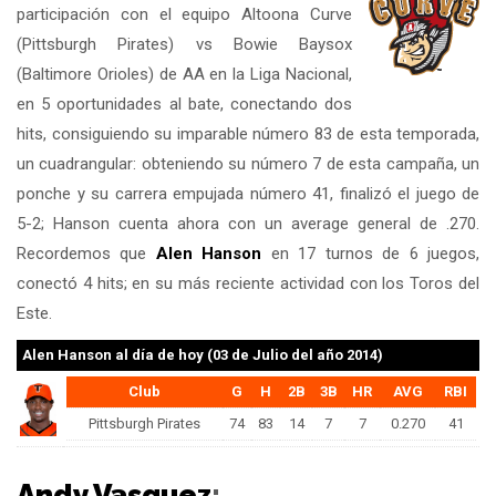
participación con el equipo Altoona Curve
(Pittsburgh Pirates) vs Bowie Baysox
(Baltimore Orioles) de AA en la Liga Nacional,
en 5 oportunidades al bate, conectando dos
hits, consiguiendo su imparable número 83 de esta temporada,
un cuadrangular: obteniendo su número 7 de esta campaña, un
ponche y su carrera empujada número 41, finalizó el juego de
5-2; Hanson cuenta ahora con un average general de .270.
Recordemos que
Alen Hanson
en 17 turnos de 6 juegos,
conectó 4 hits; en su más reciente actividad con los Toros del
Este.
Alen Hanson
al día de hoy (03 de Julio del año 2014)
Club
G
H
2B
3B
HR
AVG
RBI
Pittsburgh Pirates
74
83
14
7
7
0.270
41
Andy Vasquez
: