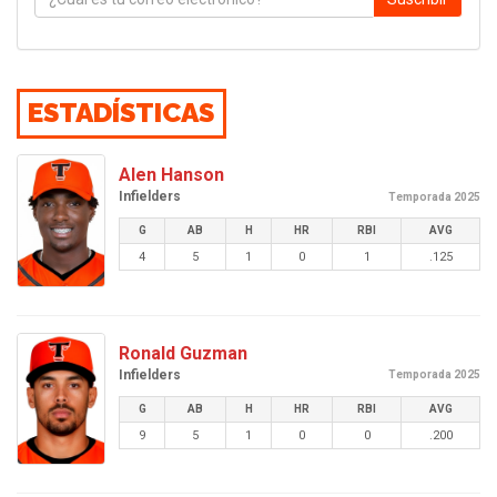
ESTADÍSTICAS
Alen Hanson
Infielders
Temporada 2025
G
AB
H
HR
RBI
AVG
4
5
1
0
1
.125
Ronald Guzman
Infielders
Temporada 2025
G
AB
H
HR
RBI
AVG
9
5
1
0
0
.200