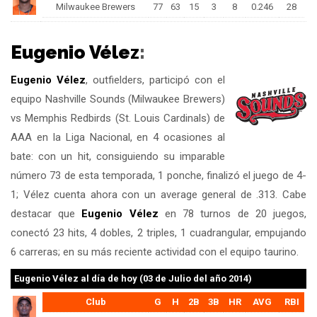
Milwaukee Brewers
77
63
15
3
8
0.246
28
Eugenio Vélez
:
Eugenio Vélez
, outfielders, participó con el
equipo Nashville Sounds (Milwaukee Brewers)
vs Memphis Redbirds (St. Louis Cardinals) de
AAA en la Liga Nacional, en 4 ocasiones al
bate: con un hit, consiguiendo su imparable
número 73 de esta temporada, 1 ponche, finalizó el juego de 4-
1; Vélez cuenta ahora con un average general de .313. Cabe
destacar que
Eugenio Vélez
en 78 turnos de 20 juegos,
conectó 23 hits, 4 dobles, 2 triples, 1 cuadrangular, empujando
6 carreras; en su más reciente actividad con el equipo taurino.
Eugenio Vélez
al día de hoy (03 de Julio del año 2014)
Club
G
H
2B
3B
HR
AVG
RBI