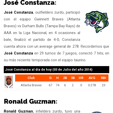
José Constanza
:
José Constanza
, outfielders zurdo, participó
con el equipo Gwinnett Braves (Atlanta
Braves) vs Durham Bulls (Tampa Bay Rays) de
AAA en la Liga Nacional, en 4 ocasiones al
bate, finalizó el partido de 4-0; Constanza
cuenta ahora con un average general de .278. Recordemos que
José Constanza
en 29 turnos de 7 juegos, conectó 7 hits; en
su más reciente temporada con el equipo taurino.
José Constanza
al día de hoy (03 de Julio del año 2014)
Club
G
H
2B
3B
HR
AVG
RBI
Atlanta Braves
67
74
6
2
0
0.278
23
Ronald Guzman
:
Ronald Guzman
, infielders zurdo, tuvo una