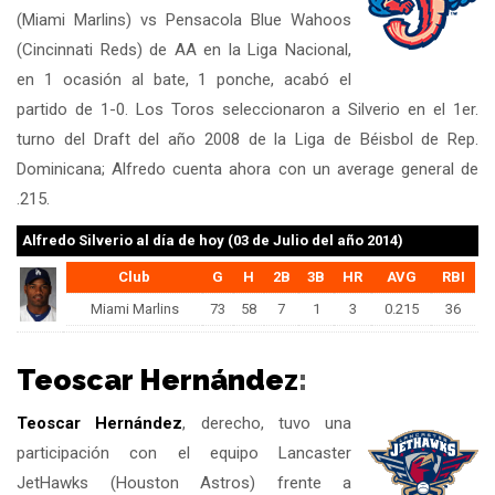
(Miami Marlins) vs Pensacola Blue Wahoos
(Cincinnati Reds) de AA en la Liga Nacional,
en 1 ocasión al bate, 1 ponche, acabó el
partido de 1-0. Los Toros seleccionaron a Silverio en el 1er.
turno del Draft del año 2008 de la Liga de Béisbol de Rep.
Dominicana; Alfredo cuenta ahora con un average general de
.215.
Alfredo Silverio
al día de hoy (03 de Julio del año 2014)
Club
G
H
2B
3B
HR
AVG
RBI
Miami Marlins
73
58
7
1
3
0.215
36
Teoscar Hernández
:
Teoscar Hernández
, derecho, tuvo una
participación con el equipo Lancaster
JetHawks (Houston Astros) frente a