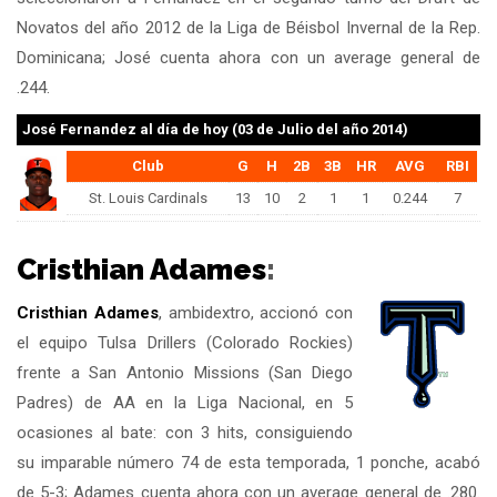
Novatos del año 2012 de la Liga de Béisbol Invernal de la Rep.
Dominicana; José cuenta ahora con un average general de
.244.
José Fernandez
al día de hoy (03 de Julio del año 2014)
Club
G
H
2B
3B
HR
AVG
RBI
St. Louis Cardinals
13
10
2
1
1
0.244
7
Cristhian Adames
:
Cristhian Adames
, ambidextro, accionó con
el equipo Tulsa Drillers (Colorado Rockies)
frente a San Antonio Missions (San Diego
Padres) de AA en la Liga Nacional, en 5
ocasiones al bate: con 3 hits, consiguiendo
su imparable número 74 de esta temporada, 1 ponche, acabó
de 5-3; Adames cuenta ahora con un average general de .280.