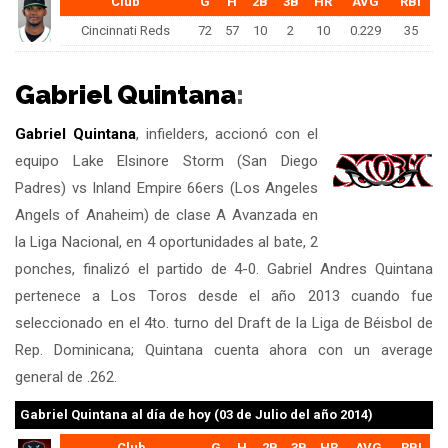
Club
G
H
2B
3B
HR
AVG
RBI
Cincinnati Reds
72
57
10
2
10
0.229
35
Gabriel Quintana
:
Gabriel Quintana
, infielders, accionó con el
equipo Lake Elsinore Storm (San Diego
Padres) vs Inland Empire 66ers (Los Angeles
Angels of Anaheim) de clase A Avanzada en
la Liga Nacional, en 4 oportunidades al bate, 2
ponches, finalizó el partido de 4-0. Gabriel Andres Quintana
pertenece a Los Toros desde el año 2013 cuando fue
seleccionado en el 4to. turno del Draft de la Liga de Béisbol de
Rep. Dominicana; Quintana cuenta ahora con un average
general de .262.
Gabriel Quintana
al día de hoy (03 de Julio del año 2014)
Club
G
H
2B
3B
HR
AVG
RBI