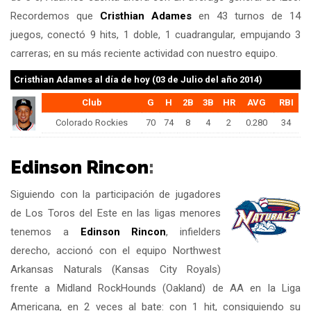
Recordemos que
Cristhian Adames
en 43 turnos de 14
juegos, conectó 9 hits, 1 doble, 1 cuadrangular, empujando 3
carreras; en su más reciente actividad con nuestro equipo.
Cristhian Adames
al día de hoy (03 de Julio del año 2014)
Club
G
H
2B
3B
HR
AVG
RBI
Colorado Rockies
70
74
8
4
2
0.280
34
Edinson Rincon
:
Siguiendo con la participación de jugadores
de Los Toros del Este en las ligas menores
tenemos a
Edinson Rincon
, infielders
derecho, accionó con el equipo Northwest
Arkansas Naturals (Kansas City Royals)
frente a Midland RockHounds (Oakland) de AA en la Liga
Americana, en 2 veces al bate: con 1 hit, consiguiendo su