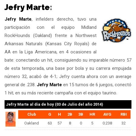
Jefry Marte
:
Jefry Marte
, infielders derecho, tuvo una
participación con el equipo Midland
RockHounds (Oakland) frente a Northwest
Arkansas Naturals (Kansas City Royals) de
AA en la Liga Americana, en 4 ocasiones al
bate: conectando un hit, consiguiendo su imparable número 57
de esta temporada, una base por bola y su carrera empujada
número 32, acabó de 4-1; Jefry cuenta ahora con un average
general de .238.
Jefry Marte
en 15 turnos de 6 juegos, conectó
1 hit; en su más reciente campaña con el equipo taurino.
Jefry Marte
al día de hoy (03 de Julio del año 2014)
Club
G
H
2B
3B
HR
AVG
RBI
Oakland
63
57
8
0
5
0.238
32