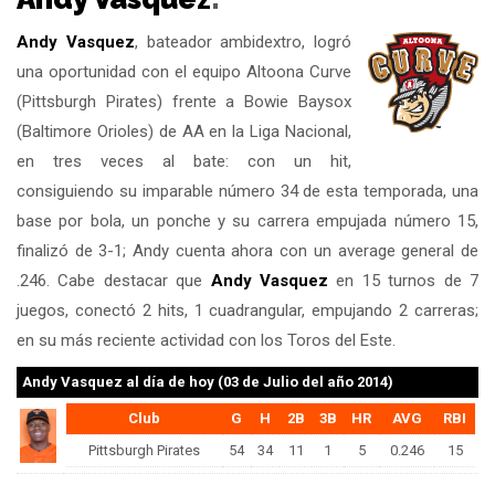
Andy Vasquez
, bateador ambidextro, logró
una oportunidad con el equipo Altoona Curve
(Pittsburgh Pirates) frente a Bowie Baysox
(Baltimore Orioles) de AA en la Liga Nacional,
en tres veces al bate: con un hit,
consiguiendo su imparable número 34 de esta temporada, una
base por bola, un ponche y su carrera empujada número 15,
finalizó de 3-1; Andy cuenta ahora con un average general de
.246. Cabe destacar que
Andy Vasquez
en 15 turnos de 7
juegos, conectó 2 hits, 1 cuadrangular, empujando 2 carreras;
en su más reciente actividad con los Toros del Este.
Andy Vasquez
al día de hoy (03 de Julio del año 2014)
Club
G
H
2B
3B
HR
AVG
RBI
Pittsburgh Pirates
54
34
11
1
5
0.246
15