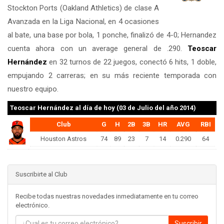
Stockton Ports (Oakland Athletics) de clase A
Avanzada en la Liga Nacional, en 4 ocasiones
al bate, una base por bola, 1 ponche, finalizó de 4-0; Hernandez
cuenta ahora con un average general de .290.
Teoscar
Hernández
en 32 turnos de 22 juegos, conectó 6 hits, 1 doble,
empujando 2 carreras; en su más reciente temporada con
nuestro equipo.
Teoscar Hernández
al día de hoy (03 de Julio del año 2014)
Club
G
H
2B
3B
HR
AVG
RBI
Houston Astros
74
89
23
7
14
0.290
64
Suscribirte al Club
Recibe todas nuestras novedades inmediatamente en tu correo
electrónico.
Suscribir