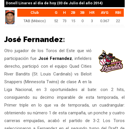
Donell Linares
al día de hoy (03 de Julio del año 2014)
Club
G
H
2B
3B
HR
AVG
RBI
TAB (México)
52
73
15
0
3
0.367
22
José Fernandez
:
Otro jugador de los Toros del Este que vió
participación fue
José Fernandez
, infielders
derecho, participó con el equipo Quad Cities
River Bandits (St. Louis Cardinals) vs Beloit
Snappers (Minnesota Twins) de clase A en la
Liga Nacional, en 3 oportunidades al bate: con 2 hits,
consiguiendo su decimo imparable de esta temporada, el
Primer triple en lo que va de temporada, un cuadrangular:
obteniendo su número 1 de esta campaña, un ponche y cuatro
carreras empujadas, acabó el partido de 3-2. Los Toros
seleccionaron a Fernandez en el segundo turno del Draft de