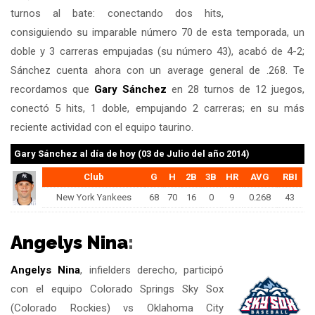
turnos al bate: conectando dos hits,
consiguiendo su imparable número 70 de esta temporada, un
doble y 3 carreras empujadas (su número 43), acabó de 4-2;
Sánchez cuenta ahora con un average general de .268. Te
recordamos que
Gary Sánchez
en 28 turnos de 12 juegos,
conectó 5 hits, 1 doble, empujando 2 carreras; en su más
reciente actividad con el equipo taurino.
Gary Sánchez
al día de hoy (03 de Julio del año 2014)
Club
G
H
2B
3B
HR
AVG
RBI
New York Yankees
68
70
16
0
9
0.268
43
Angelys Nina
:
Angelys Nina
, infielders derecho, participó
con el equipo Colorado Springs Sky Sox
(Colorado Rockies) vs Oklahoma City