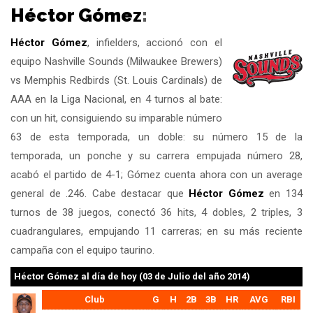
Héctor Gómez
:
Héctor Gómez
, infielders, accionó con el
equipo Nashville Sounds (Milwaukee Brewers)
vs Memphis Redbirds (St. Louis Cardinals) de
AAA en la Liga Nacional, en 4 turnos al bate:
con un hit, consiguiendo su imparable número
63 de esta temporada, un doble: su número 15 de la
temporada, un ponche y su carrera empujada número 28,
acabó el partido de 4-1; Gómez cuenta ahora con un average
general de .246. Cabe destacar que
Héctor Gómez
en 134
turnos de 38 juegos, conectó 36 hits, 4 dobles, 2 triples, 3
cuadrangulares, empujando 11 carreras; en su más reciente
campaña con el equipo taurino.
Héctor Gómez
al día de hoy (03 de Julio del año 2014)
Club
G
H
2B
3B
HR
AVG
RBI