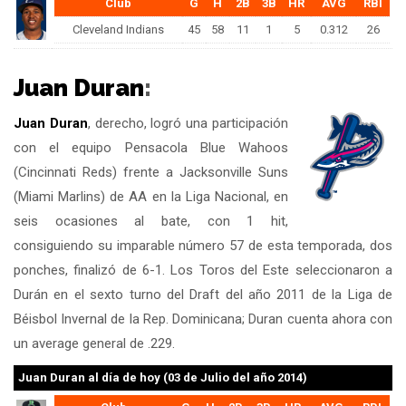
Club
G
H
2B
3B
HR
AVG
RBI
Cleveland Indians
45
58
11
1
5
0.312
26
Juan Duran
:
Juan Duran
, derecho, logró una participación
con el equipo Pensacola Blue Wahoos
(Cincinnati Reds) frente a Jacksonville Suns
(Miami Marlins) de AA en la Liga Nacional, en
seis ocasiones al bate, con 1 hit,
consiguiendo su imparable número 57 de esta temporada, dos
ponches, finalizó de 6-1. Los Toros del Este seleccionaron a
Durán en el sexto turno del Draft del año 2011 de la Liga de
Béisbol Invernal de la Rep. Dominicana; Duran cuenta ahora con
un average general de .229.
Juan Duran
al día de hoy (03 de Julio del año 2014)