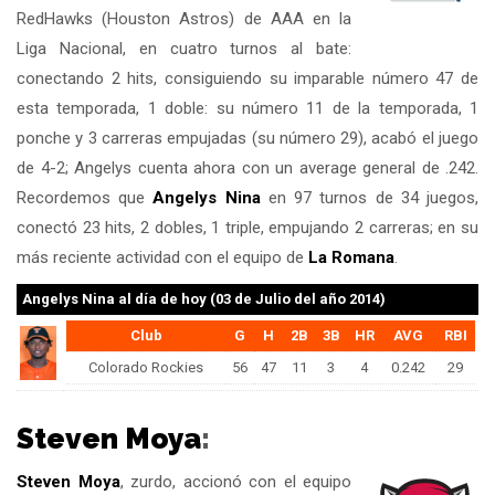
RedHawks (Houston Astros) de AAA en la
Liga Nacional, en cuatro turnos al bate:
conectando 2 hits, consiguiendo su imparable número 47 de
esta temporada, 1 doble: su número 11 de la temporada, 1
ponche y 3 carreras empujadas (su número 29), acabó el juego
de 4-2; Angelys cuenta ahora con un average general de .242.
Recordemos que
Angelys Nina
en 97 turnos de 34 juegos,
conectó 23 hits, 2 dobles, 1 triple, empujando 2 carreras; en su
más reciente actividad con el equipo de
La Romana
.
Angelys Nina
al día de hoy (03 de Julio del año 2014)
Club
G
H
2B
3B
HR
AVG
RBI
Colorado Rockies
56
47
11
3
4
0.242
29
Steven Moya
:
Steven Moya
, zurdo, accionó con el equipo