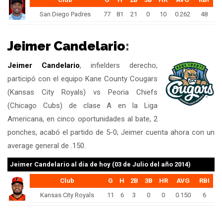
San Diego Padres
77
81
21
0
10
0.262
48
Jeimer Candelario
:
Jeimer Candelario
, infielders derecho,
participó con el equipo Kane County Cougars
(Kansas City Royals) vs Peoria Chiefs
(Chicago Cubs) de clase A en la Liga
Americana, en cinco oportunidades al bate, 2
ponches, acabó el partido de 5-0; Jeimer cuenta ahora con un
average general de .150.
Jeimer Candelario
al día de hoy (03 de Julio del año 2014)
Club
G
H
2B
3B
HR
AVG
RBI
Kansas City Royals
11
6
3
0
0
0.150
6