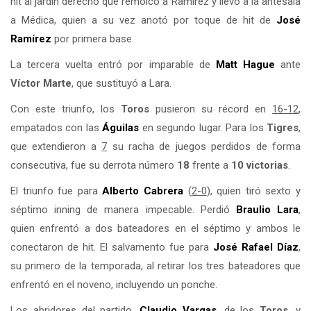
hit al jardín derecho que remolcó a Ramírez y llevó a la antesala
a Médica, quien a su vez anotó por toque de hit de
José
Ramírez
por primera base.
La tercera vuelta entró por imparable de
Matt Hague
ante
Víctor Marte
, que sustituyó a Lara.
Con este triunfo, los
Toros
pusieron su récord en
16-12
,
empatados con las
Águilas
en segundo lugar. Para los
Tigres
,
que extendieron a
7
su racha de juegos perdidos de forma
consecutiva, fue su derrota número
18
frente a
10 victorias
.
El triunfo fue para
Alberto Cabrera
(
2-0
), quien tiró sexto y
séptimo inning de manera impecable. Perdió
Braulio Lara
,
quien enfrentó a dos bateadores en el séptimo y ambos le
conectaron de hit. El salvamento fue para
José Rafael Díaz
,
su primero de la temporada, al retirar los tres bateadores que
enfrentó en el noveno, incluyendo un ponche.
Los abridores del partido,
Claudio Vargas
, de los
Toros
, y