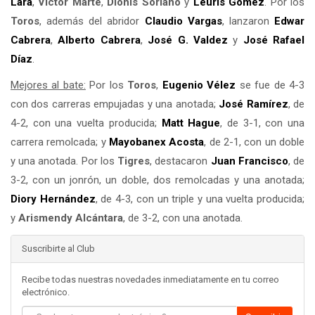
Lara
,
Víctor Marte
,
Dionis Soriano
y
Leuris Gomez
. Por los
Toros
, además del abridor
Claudio Vargas
, lanzaron
Edwar
Cabrera
,
Alberto Cabrera
,
José G. Valdez
y
José Rafael
Díaz
.
Mejores al bate:
Por los
Toros
,
Eugenio Vélez
se fue de 4-3
con dos carreras empujadas y una anotada;
José Ramírez
, de
4-2, con una vuelta producida;
Matt Hague
, de 3-1, con una
carrera remolcada; y
Mayobanex Acosta
, de 2-1, con un doble
y una anotada. Por los
Tigres
, destacaron
Juan Francisco
, de
3-2, con un jonrón, un doble, dos remolcadas y una anotada;
Diory Hernández
, de 4-3, con un triple y una vuelta producida;
y
Arismendy Alcántara
, de 3-2, con una anotada.
Suscribirte al Club
Recibe todas nuestras novedades inmediatamente en tu correo
electrónico.