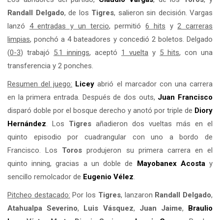
Randall Delgado
, de los
Tigres
, salieron sin decisión. Vargas
lanzó
4 entradas y un tercio
, permitió
6 hits
y
2 carreras
limpias
, ponchó a 4 bateadores y concedió 2 boletos. Delgado
(
0-3
) trabajó
5.1 innings
, aceptó
1 vuelta
y
5 hits
, con una
transferencia y 2 ponches.
Resumen del juego:
Licey
abrió el marcador con una carrera
en la primera entrada. Después de dos outs,
Juan Francisco
disparó doble por el bosque derecho y anotó por triple de
Diory
Hernández
. Los
Tigres
añadieron dos vueltas más en el
quinto episodio por cuadrangular con uno a bordo de
Francisco. Los
Toros
produjeron su primera carrera en el
quinto inning, gracias a un doble de
Mayobanex Acosta
y
sencillo remolcador de
Eugenio Vélez
.
Pitcheo destacado:
Por los
Tigres
, lanzaron
Randall Delgado
,
Atahualpa Severino
,
Luis Vásquez
,
Juan Jaime
,
Braulio