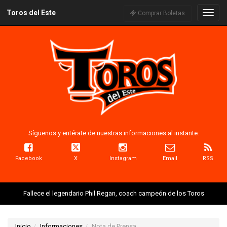
Toros del Este
Naveg
Comprar Boletas
Síguenos y entérate de nuestras informaciones al instante:
Facebook
X
Instagram
Email
RSS
Fallece el legendario Phil Regan, coach campeón de los Toros
Inicio
Informaciones
Nota de Prensa