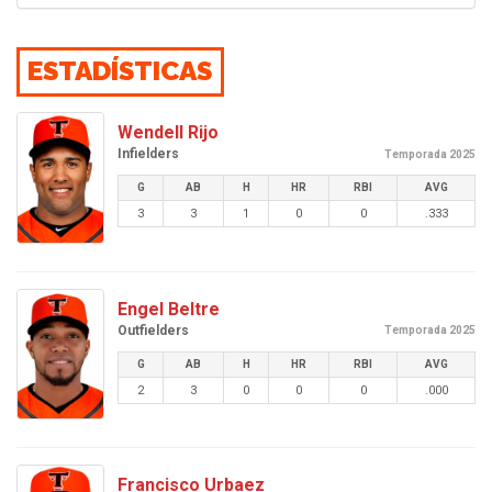
ESTADÍSTICAS
Wendell Rijo
Infielders
Temporada 2025
G
AB
H
HR
RBI
AVG
3
3
1
0
0
.333
Engel Beltre
Outfielders
Temporada 2025
G
AB
H
HR
RBI
AVG
2
3
0
0
0
.000
Francisco Urbaez