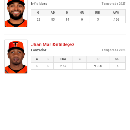
Infielders
Temporada 2025
G
AB
H
HR
RBI
AVG
23
53
14
0
3
.156
Jhan Mari&ntilde;ez
Lanzador
Temporada 2025
W
L
ERA
G
IP
SO
0
0
2.57
11
9.000
4