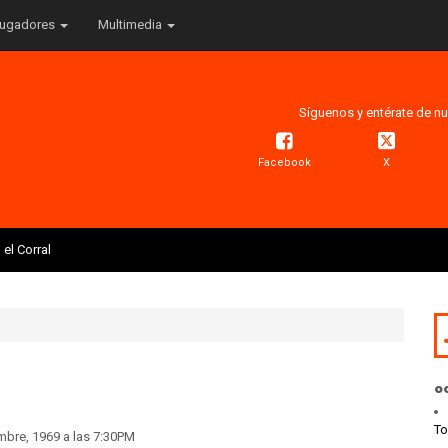
ugadores
Multimedia
Síguenos y entérate de nu
Facebook
X
el Corral
o
To
embre, 1969 a las 7:30PM