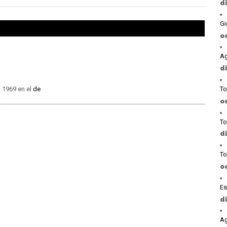
d
Gi
o
Ag
d
, 1969 en el
de
To
o
To
d
To
o
Es
d
Ag