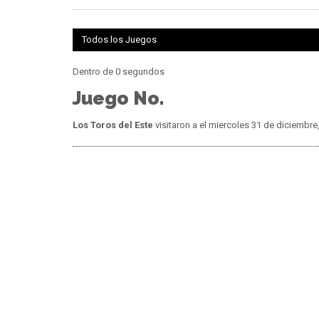
Todos los Juegos
Dentro de 0 segundos
Juego No.
Los Toros del Este
visitaron a
el miercoles 31 de diciembre