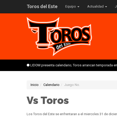
Toros del Este
Equipo
Actualidad
J
LIDOM presenta calendario; Toros arrancan temporada en 
Inicio
Calendario
Juego No.
Vs Toros
Los Toros del Este se enfrentaran a el miercoles 31 de dici