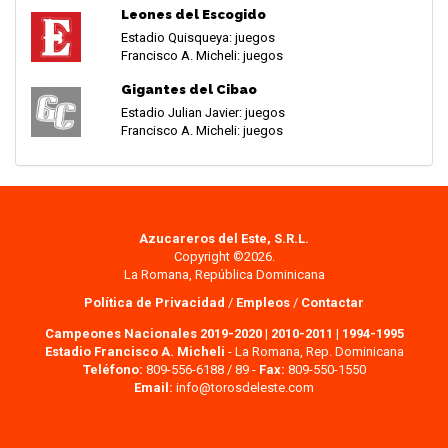
Leones del Escogido
Estadio Quisqueya: juegos
Francisco A. Micheli: juegos
Gigantes del Cibao
Estadio Julian Javier: juegos
Francisco A. Micheli: juegos
Azucareros del Este, S.R.L.
Copyright ©2026.
La Romana, República Dominicana
Política de Privacidad
/
Empleos
/
Contactar
Campeones Nacionales 2019-2020
|
2010-2011
|
1994-1995
Estadio Francisco A. Micheli
- La Romana, Rep. Dominicana
Teléfono:
809-556-6188 / 89 -
Fax:
809-550-1550
Email:
info@torosdeleste.com