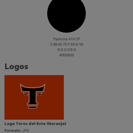
Pantone 419 CP
C:86 M:70 Y:69 K:95
R:0 G:0 B:0
#000000
Logos
Logo Toros del Este (Naranja)
Formato:
JPG