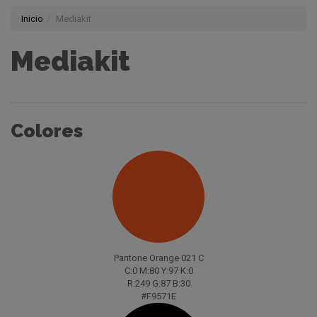
Inicio
Mediakit
Mediakit
Colores
Pantone Orange 021 C
C:0 M:80 Y:97 K:0
R:249 G:87 B:30
#F9571E