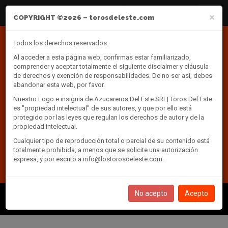
Toros del Este
Naveg
Comprar Boletas
×
COPYRIGHT ©2026 – torosdeleste.com
Todos los derechos reservados.
Al acceder a esta página web, confirmas estar familiarizado,
comprender y aceptar totalmente el siguiente disclaimer y cláusula
de derechos y exención de responsabilidades. De no ser así, debes
abandonar esta web, por favor.
Nuestro Logo e insignia de Azucareros Del Este SRL| Toros Del Este
es "propiedad intelectual" de sus autores, y que por ello está
protegido por las leyes que regulan los derechos de autor y de la
propiedad intelectual.
Síguenos y entérate de nuestras informaciones al instante:
Cualquier tipo de reproducción total o parcial de su contenido está
totalmente prohibida, a menos que se solicite una autorización
expresa, y por escrito a
info@lostorosdeleste.com
.
Facebook
X
Instagram
Email
RSS
No acepto
Acepto
Cristopher Sánchez vuelve a liderar el ranking de lanzadores latinos
en Grandes Ligas