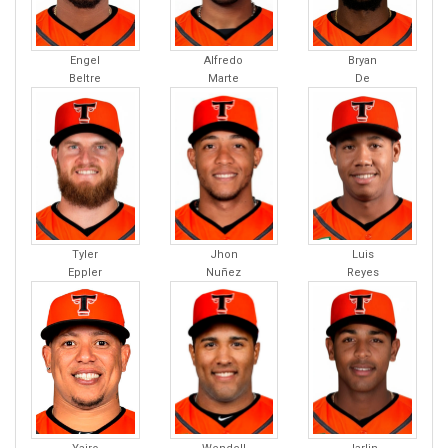
Engel
Alfredo
Bryan
Beltre
Marte
De
Tyler
Jhon
Luis
Eppler
Nuñez
Reyes