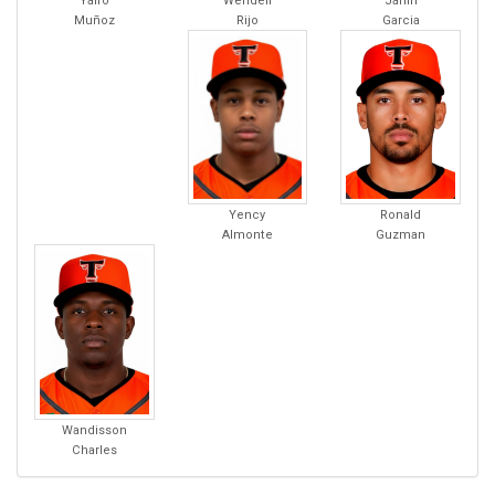
Wendell
Jarlin
Yairo
Rijo
Garcia
Muñoz
Yency
Ronald
Almonte
Guzman
Wandisson
Charles