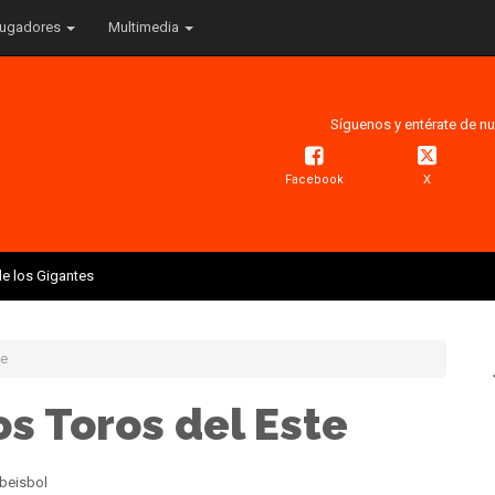
ugadores
Multimedia
Síguenos y entérate de nu
Facebook
X
e los Gigantes
te
s Toros del Este
 beisbol