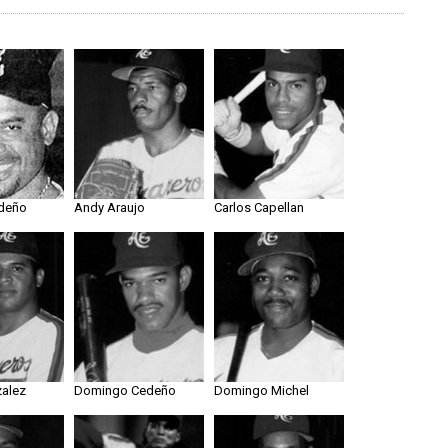
edeño
Andy Araujo
Carlos Capellan
alez
Domingo Cedeño
Domingo Michel