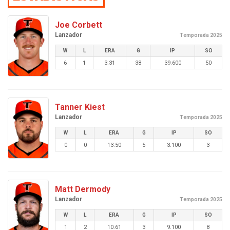
Joe Corbett
Lanzador
Temporada 2025
W
L
ERA
G
IP
SO
6
1
3.31
38
39.600
50
Tanner Kiest
Lanzador
Temporada 2025
W
L
ERA
G
IP
SO
0
0
13.50
5
3.100
3
Matt Dermody
Lanzador
Temporada 2025
W
L
ERA
G
IP
SO
1
2
10.61
3
9.100
8