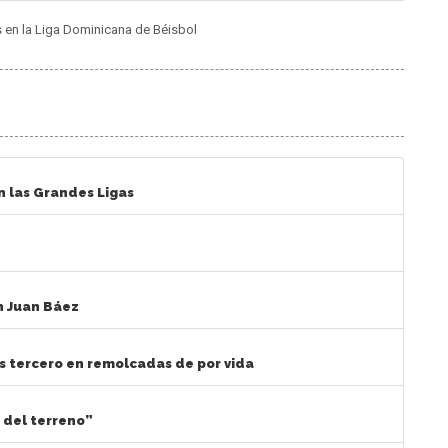
s en la Liga Dominicana de Béisbol
n las Grandes Ligas
n Juan Báez
es tercero en remolcadas de por vida
 del terreno”