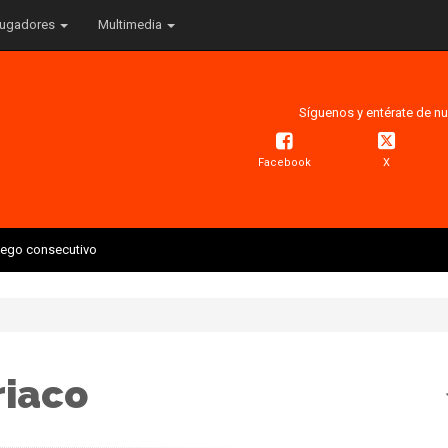
ugadores
Multimedia
Síguenos y entérate de nu
Facebook
X
juego consecutivo
riaco