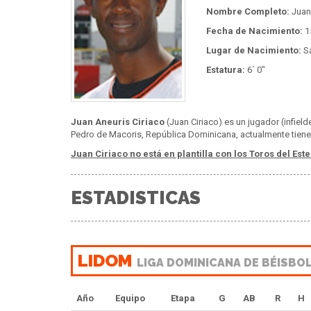
Nombre Completo:
Juan 
Fecha de Nacimiento:
1
Lugar de Nacimiento:
Sa
Estatura:
6´ 0"
Juan Aneuris Ciriaco
(Juan Ciriaco) es un jugador (infiel
Pedro de Macoris, República Dominicana, actualmente tiene 
Juan Ciriaco no está en plantilla con los Toros del Este
ESTADISTICAS
LIDOM
LIGA DOMINICANA DE BÉISBO
Año
Equipo
Etapa
G
AB
R
H