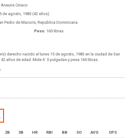
Aneuris Ciriaco
5 de agosto, 1983 (42 años)
n Pedro de Macoris, República Dominicana
Peso:
160 libras
ders) derecho nacido el lunes 15 de agosto, 1983 en la ciudad de San
42 años de edad. Mide 6´ 0 pulgadas y pesa 160 libras.
.
L
2B
3B
HR
RBI
BB
SO
AVG
OPS