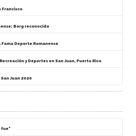
n Francisco
nense; Borg reconocido
 la Fama Deporte Romanense
Recreación y Deportes en San Juan, Puerto Rico
e San Juan 2020
í fue"