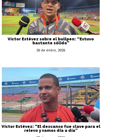
Víctor Estévez sobre el bullpen: “Estuvo
bastante sólido”
26 de enero, 2026
Víctor Estévez: “El descanso fue clave para el
relevo y vamos día a día”