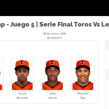
p - Juego 5 | Serie Final Toros Vs L
28 de enero, 2026
©TOROSTV
Yency
Jarlin
Wendell
Almonte
Garcia
Rijo