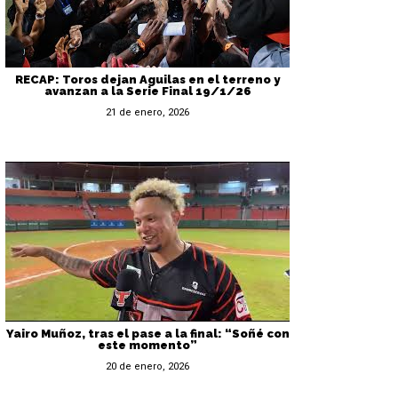
RECAP: Toros dejan Aguilas en el terreno y
avanzan a la Serie Final 19/1/26
21 de enero, 2026
Yairo Muñoz, tras el pase a la final: “Soñé con
este momento”
20 de enero, 2026