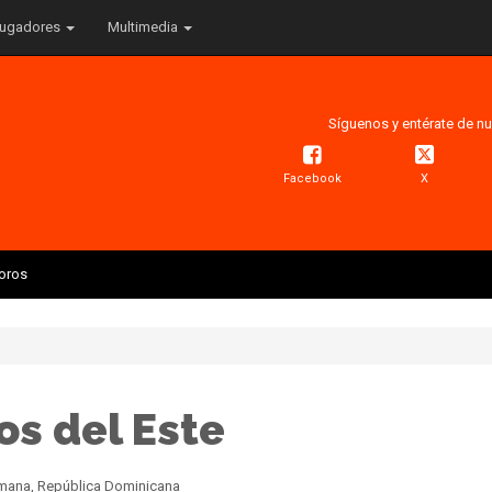
ugadores
Multimedia
Síguenos y entérate de nu
Facebook
X
Toros
os del Este
Romana, República Dominicana