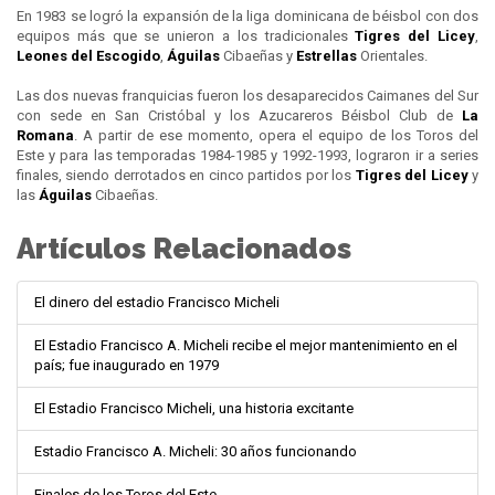
En 1983 se logró la expansión de la liga dominicana de béisbol con dos
equipos más que se unieron a los tradicionales
Tigres del
Licey
,
Leones del
Escogido
,
Águilas
Cibaeñas y
Estrellas
Orientales.
Las dos nuevas franquicias fueron los desaparecidos Caimanes del Sur
con sede en San Cristóbal y los Azucareros Béisbol Club de
La
Romana
. A partir de ese momento, opera el equipo de los Toros del
Este y para las temporadas 1984-1985 y 1992-1993, lograron ir a series
finales, siendo derrotados en cinco partidos por los
Tigres del
Licey
y
las
Águilas
Cibaeñas.
Artículos Relacionados
El dinero del estadio Francisco Micheli
El Estadio Francisco A. Micheli recibe el mejor mantenimiento en el
país; fue inaugurado en 1979
El Estadio Francisco Micheli, una historia excitante
Estadio Francisco A. Micheli: 30 años funcionando
Finales de los Toros del Este