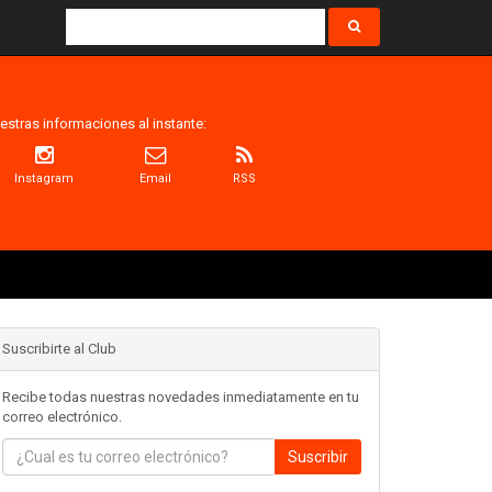
estras informaciones al instante:
Instagram
Email
RSS
Suscribirte al Club
Recibe todas nuestras novedades inmediatamente en tu
correo electrónico.
Suscribir