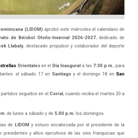
 Dominicana (LIDOM)
aprobó este miércoles el calendario de
ato de Béisbol Otoño-Invernal 2026-2027
, dedicado de
ek Llabaly
, destacado propulsor y colaborador del deporte
strellas
Orientales
en el
Día Inaugural
a las
7:30 p.m.
, para
itantes: el sábado 17 en
Santiago
y el domingo 18 en
San
s partidos seguidos en el
Corral
, cuando reciba el martes 20 a
.m.
de lunes a sábado y de
5:00 p.m.
los domingos.
cias de
LIDOM
y estuvo encabezada por el presidente de la
de presidentes y altos ejecutivos de las seis franquicias que