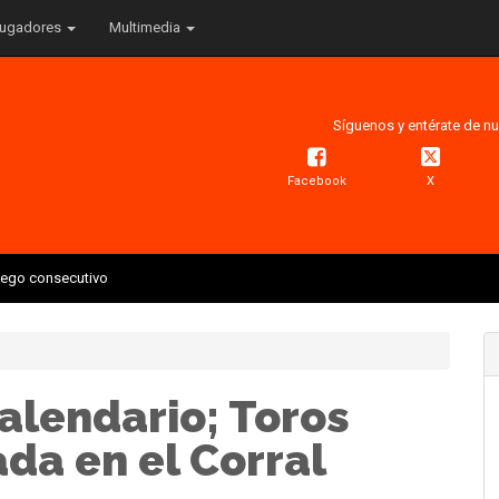
ugadores
Multimedia
Síguenos y entérate de nu
Facebook
X
juego consecutivo
alendario; Toros
da en el Corral