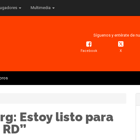
ugadores
Multimedia
Síguenos y entérate de nu
Facebook
X
Toros
g: Estoy listo para
a RD”