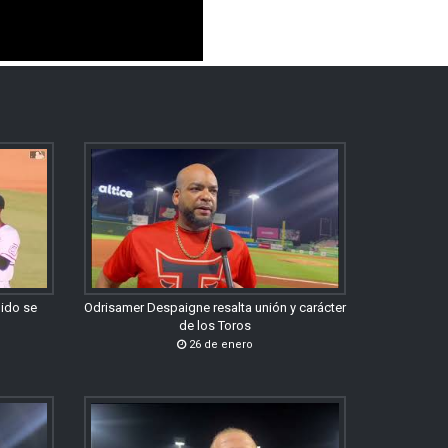
gido se
Odrisamer Despaigne resalta unión y carácter
de los Toros
26 de enero