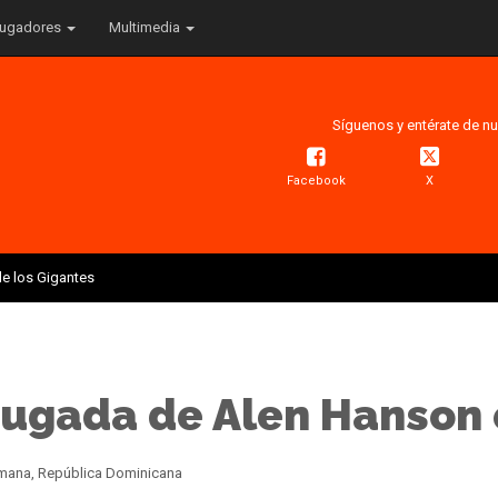
ugadores
Multimedia
Síguenos y entérate de nu
Facebook
X
e los Gigantes
jugada de Alen Hanson 
Romana, República Dominicana