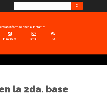
estras informaciones al instante:
Instagram
Email
RSS
en la 2da. base