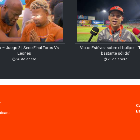
 – Juego 3 | Serie Final Toros Vs
Víctor Estévez sobre el bullpen: 
Leones
bastante sólido”
26 de enero
26 de enero
.
C
Es
nicana