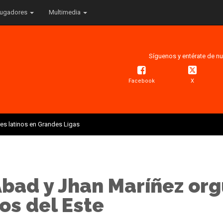
ugadores
Multimedia
Síguenos y entérate de nu
Facebook
X
res latinos en Grandes Ligas
bad y Jhan Maríñez org
os del Este