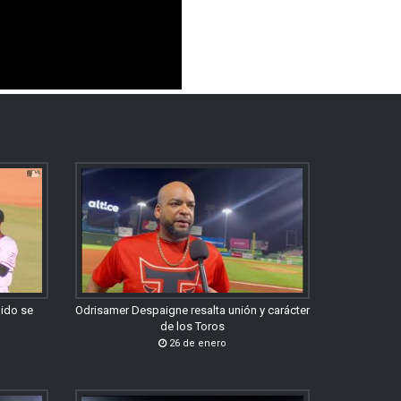
gido se
Odrisamer Despaigne resalta unión y carácter
de los Toros
26 de enero