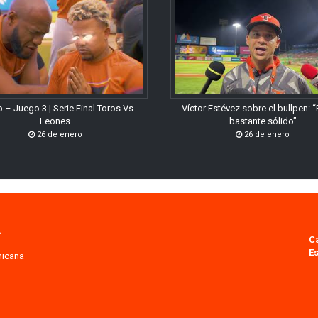
 – Juego 3 | Serie Final Toros Vs
Víctor Estévez sobre el bullpen: 
Leones
bastante sólido”
26 de enero
26 de enero
.
C
Es
nicana