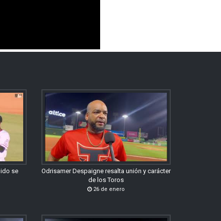
gido se
Odrisamer Despaigne resalta unión y carácter
de los Toros
26 de enero