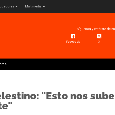
ugadores
Multimedia
Síguenos y entérate de nu
Facebook
X
Toros
lestino: "Esto nos sube
te"