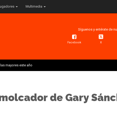
ugadores
Multimedia
Síguenos y entérate de nu
Facebook
X
 las mayores este año
emolcador de Gary Sánc