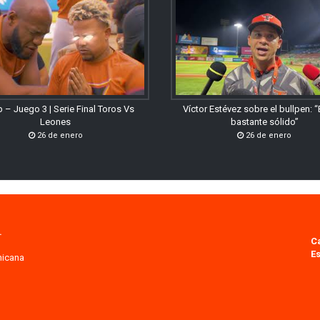
 – Juego 3 | Serie Final Toros Vs
Víctor Estévez sobre el bullpen: 
Leones
bastante sólido”
26 de enero
26 de enero
.
C
Es
nicana