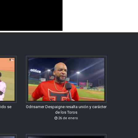
gido se
Odrisamer Despaigne resalta unión y carácter
de los Toros
26 de enero