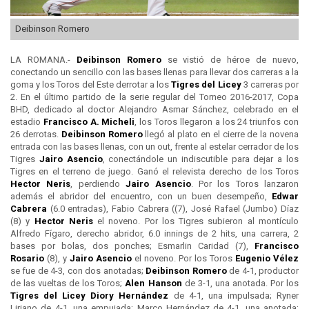
Deibinson Romero
LA ROMANA.-
Deibinson Romero
se vistió de héroe de nuevo,
conectando un sencillo con las bases llenas para llevar dos carreras a la
goma y los Toros del Este derrotar a los
Tigres del
Licey
3 carreras por
2. En el último partido de la serie regular del Torneo 2016-2017, Copa
BHD, dedicado al doctor Alejandro Asmar Sánchez, celebrado en el
estadio
Francisco A. Micheli
, los Toros llegaron a los 24 triunfos con
26 derrotas.
Deibinson Romero
llegó al plato en el cierre de la novena
entrada con las bases llenas, con un out, frente al estelar cerrador de los
Tigres
Jairo Asencio
, conectándole un indiscutible para dejar a los
Tigres en el terreno de juego. Ganó el relevista derecho de los Toros
Hector Neris
, perdiendo
Jairo Asencio
. Por los Toros lanzaron
además el abridor del encuentro, con un buen desempeño,
Edwar
Cabrera
(6.0 entradas), Fabio Cabrera ((7), José Rafael (Jumbo) Díaz
(8) y
Hector Neris
el noveno. Por los Tigres subieron al montículo
Alfredo Fígaro, derecho abridor, 6.0 innings de 2 hits, una carrera, 2
bases por bolas, dos ponches; Esmarlin Caridad (7),
Francisco
Rosario
(8), y
Jairo Asencio
el noveno. Por los Toros
Eugenio Vélez
se fue de 4-3, con dos anotadas;
Deibinson Romero
de 4-1, productor
de las vueltas de los Toros;
Alen Hanson
de 3-1, una anotada. Por los
Tigres del
Licey
Diory Hernández
de 4-1, una impulsada; Ryner
Liriano de 4-1, una empujada; Marco Hernández de 4-1, una anotada;