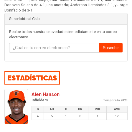
Donovan Solano de 4-1, una anotada; Anderson Hernández 3-1, y Jorge
Bonifacio de 3-1.
Suscribirte al Club
Recibe todas nuestras novedades inmediatamente en tu correo
electrónico.
Suscribir
ESTADÍSTICAS
Alen Hanson
Infielders
Temporada 2025
G
AB
H
HR
RBI
AVG
4
5
1
0
1
.125