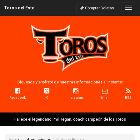
Toros del Este
Naveg
Comprar Boletas
Síguenos y entérate de nuestras informaciones al instante:
Facebook
X
Instagram
Email
RSS
Fallece el legendario Phil Regan, coach campeón de los Toros
Inicio
Informaciones
Nota de Prensa