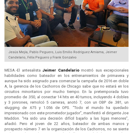
Jesús Mejía, Pablo Peguero, Luis Emilio Rodríguez Amiama, Jeimer
Candelario, Félix Peguero y Frank Gonzalvo
MESA.-El antesalista
Jeimer Candelario
mostró sus excepcionales
habilidades como bateador en los entrenamientos de primavera y
aunque ha sido asignado para comenzar la campaña de 2016 en doble
A, la gerencia de los Cachorros de Chicago sabe que no estará en los
circuitos minoritarios por mucho tiempo. En la pretemporada tuvo
promedio de .350, al conectar 14 hits en 40 turnos, incluyendo 4 dobles
y 3 jonrones, remolcó 5 carreras, anotó 7, con un OBP de .381, un
slugging de .675 y 1.056 de OPS. “Todo el mundo ha quedado
impresionado con este prometedor jugador”, manifestó el dirigente Joe
Maddon. “Ha sido una decisión difícil bajarlo a las ligas menores”,
añadió. Pero el joven de 22 años, bateador de ambas manos y
prospecto número 7 en la organización de los Cachorros, no se siente