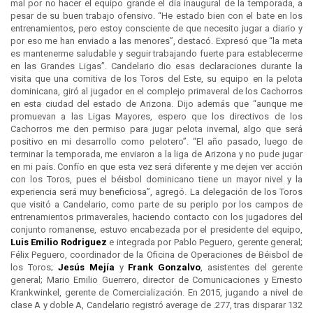
mal por no hacer el equipo grande el día inaugural de la temporada, a
pesar de su buen trabajo ofensivo. “He estado bien con el bate en los
entrenamientos, pero estoy consciente de que necesito jugar a diario y
por eso me han enviado a las menores”, destacó. Expresó que “la meta
es mantenerme saludable y seguir trabajando fuerte para establecerme
en las Grandes Ligas”. Candelario dio esas declaraciones durante la
visita que una comitiva de los Toros del Este, su equipo en la pelota
dominicana, giró al jugador en el complejo primaveral de los Cachorros
en esta ciudad del estado de Arizona. Dijo además que “aunque me
promuevan a las Ligas Mayores, espero que los directivos de los
Cachorros me den permiso para jugar pelota invernal, algo que será
positivo en mi desarrollo como pelotero”. “El año pasado, luego de
terminar la temporada, me enviaron a la liga de Arizona y no pude jugar
en mi país. Confío en que esta vez será diferente y me dejen ver acción
con los Toros, pues el béisbol dominicano tiene un mayor nivel y la
experiencia será muy beneficiosa”, agregó. La delegación de los Toros
que visitó a Candelario, como parte de su periplo por los campos de
entrenamientos primaverales, haciendo contacto con los jugadores del
conjunto romanense, estuvo encabezada por el presidente del equipo,
Luis Emilio Rodriguez
e integrada por Pablo Peguero, gerente general;
Félix Peguero, coordinador de la Oficina de Operaciones de Béisbol de
los Toros;
Jesús Mejía
y
Frank Gonzalvo
, asistentes del gerente
general; Mario Emilio Guerrero, director de Comunicaciones y Ernesto
Krankwinkel, gerente de Comercialización. En 2015, jugando a nivel de
clase A y doble A, Candelario registró average de .277, tras disparar 132