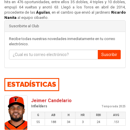
hits en 476 oportunidades, entre ellos 35 dobles, 4 triples y 10 dobles,
empujó 64 vueltas y anotó 63. Llegó a los Toros en abril de 2014,
procedente de las
Águilas
, en el cambio que envió al jardinero
Ricardo
Nanita
al equipo cibaeño.
Suscribirte al Club
Recibe todas nuestras novedades inmediatamente en tu correo
electrónico.
Suscribir
ESTADÍSTICAS
Jeimer Candelario
Infielders
Temporada 2025
G
AB
H
HR
RBI
AVG
55
188
34
3
24
.151