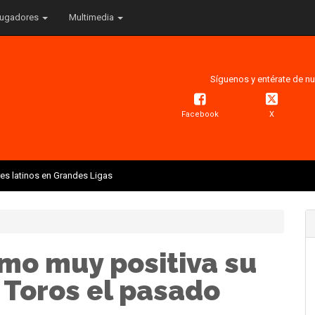
ugadores
Multimedia
Síguenos y entérate de nu
Facebook
X
res latinos en Grandes Ligas
mo muy positiva su
 Toros el pasado