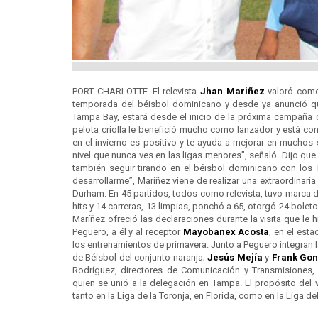
PORT CHARLOTTE.-El relevista
Jhan Mariñez
valoró como 
temporada del béisbol dominicano y desde ya anunció qu
Tampa Bay, estará desde el inicio de la próxima campaña 
pelota criolla le benefició mucho como lanzador y está con
en el invierno es positivo y te ayuda a mejorar en muchos
nivel que nunca ves en las ligas menores”, señaló. Dijo qu
también seguir tirando en el béisbol dominicano con los
desarrollarme”, Maríñez viene de realizar una extraordinaria 
Durham. En 45 partidos, todos como relevista, tuvo marca de
hits y 14 carreras, 13 limpias, ponchó a 65, otorgó 24 bole
Maríñez ofreció las declaraciones durante la visita que le 
Peguero, a él y al receptor
Mayobanex Acosta
, en el est
los entrenamientos de primavera. Junto a Peguero integran l
de Béisbol del conjunto naranja;
Jesús Mejía
y
Frank Gon
Rodríguez, directores de Comunicación y Transmisiones,
quien se unió a la delegación en Tampa. El propósito del v
tanto en la Liga de la Toronja, en Florida, como en la Liga de