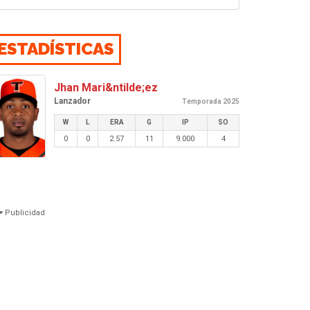
ESTADÍSTICAS
Jhan Mari&ntilde;ez
Lanzador
Temporada 2025
W
L
ERA
G
IP
SO
0
0
2.57
11
9.000
4
Publicidad