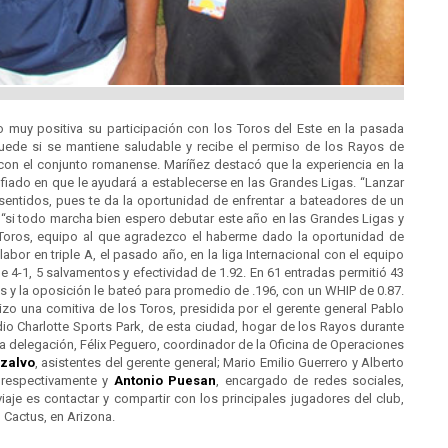
muy positiva su participación con los Toros del Este en la pasada
ede si se mantiene saludable y recibe el permiso de los Rayos de
con el conjunto romanense. Maríñez destacó que la experiencia en la
fiado en que le ayudará a establecerse en las Grandes Ligas. “Lanzar
 sentidos, pues te da la oportunidad de enfrentar a bateadores de un
e “si todo marcha bien espero debutar este año en las Grandes Ligas y
 Toros, equipo al que agradezco el haberme dado la oportunidad de
labor en triple A, el pasado año, en la liga Internacional con el equipo
 4-1, 5 salvamentos y efectividad de 1.92. En 61 entradas permitió 43
tos y la oposición le bateó para promedio de .196, con un WHIP de 0.87.
hizo una comitiva de los Toros, presidida por el gerente general Pablo
adio Charlotte Sports Park, de esta ciudad, hogar de los Rayos durante
a delegación, Félix Peguero, coordinador de la Oficina de Operaciones
zalvo
, asistentes del gerente general; Mario Emilio Guerrero y Alberto
 respectivamente y
Antonio Puesan
, encargado de redes sociales,
iaje es contactar y compartir con los principales jugadores del club,
l Cactus, en Arizona.