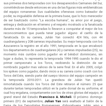
sus primeras dos temporadas con los desaparecidos Caimanes del Sur,
convirtiéndose desde entonces en una de las figuras más emblemáticas
del equipo romanense. Sus cualidades ofensivas como bateador de
poder, su inigualable defensa en la primera base, que lo hizo merecedor
de ser bautizado como "La escoba humana", su amor por el juego,
entrega y dedicación en el terreno y el respeto mostrado a la fanaticada
durante más de 15 temporadas lo llevaron a conquistar el mejor de los
reconocimientos que pueda tener jugador alguno: el cariño de la
fanaticada. En su carrera, Julián Yan conectó 424 hits, con 44
cuadrangulares y 208 carreras impulsadas. Su mejor temporada con los
Azucareros la registro en el año 1991, temporada en la que encabezó
los departamentos de cuadrangulares (4) y carreras impulsadas (25), su
momento más cumbre como jugador en el béisbol dominicano, sin
lugar a dudas, lo representa la temporada 1994-1995 cuando le dio el
primer campeonato a los Toros, recibiendo la distinción de ser
nombrado jugador mas valioso de la serie final. En el año 2005, colgó
los spikes como jugador, dando inicio a su carrera como coach con los
Toros del Este, siendo parte del cuerpo técnico del equipo campeón en
la temporada 2010-2011. La grandeza de Julián Yan quedó
inmortalizada cuando los Toros del Este retiraron el número 25 que
durante tantas temporadas utilizó en la parte dorsal de su uniforme, el
cual hoy engalana, conjuntamente con los de otras glorias del equipo, el
grand stand del Estadio
Francisco A. Micheli
. El próximo domingo
primero (01) de septiembre,
Julian Yan
será exaltado al Salón de la
Fama de los Deportistas Romanenses. ¡Enhorabuena Julián, amo y