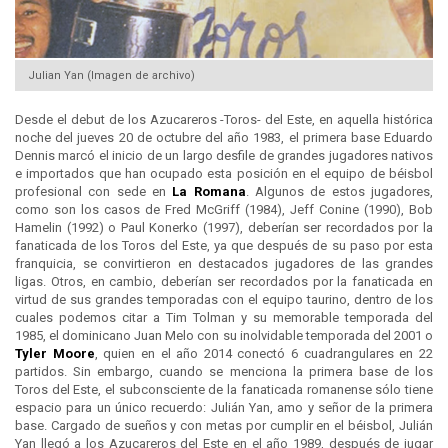
Julian Yan (Imagen de archivo)
Desde el debut de los Azucareros -Toros- del Este, en aquella histórica
noche del jueves 20 de octubre del año 1983, el primera base Eduardo
Dennis marcó el inicio de un largo desfile de grandes jugadores nativos
e importados que han ocupado esta posición en el equipo de béisbol
profesional con sede en
La Romana
. Algunos de estos jugadores,
como son los casos de Fred McGriff (1984), Jeff Conine (1990), Bob
Hamelin (1992) o Paul Konerko (1997), deberían ser recordados por la
fanaticada de los Toros del Este, ya que después de su paso por esta
franquicia, se convirtieron en destacados jugadores de las grandes
ligas. Otros, en cambio, deberían ser recordados por la fanaticada en
virtud de sus grandes temporadas con el equipo taurino, dentro de los
cuales podemos citar a Tim Tolman y su memorable temporada del
1985, el dominicano Juan Melo con su inolvidable temporada del 2001 o
Tyler Moore
, quien en el año 2014 conectó 6 cuadrangulares en 22
partidos. Sin embargo, cuando se menciona la primera base de los
Toros del Este, el subconsciente de la fanaticada romanense sólo tiene
espacio para un único recuerdo: Julián Yan, amo y señor de la primera
base. Cargado de sueños y con metas por cumplir en el béisbol, Julián
Yan llegó a los Azucareros del Este en el año 1989, después de jugar