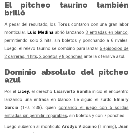
El pitcheo taurino también
brilló
A pesar del resultado, los
Toros
contaron con una gran labor
monticular.
Luis Medina
abrió lanzando
3 entradas en blanco
,
permitiendo solo 2 hits, sin boletos y ponchando a 6 rivales.
Luego, el relevo taurino se combinó para lanzar
6 episodios de
2 carreras, 4 hits, 2 boletos y 8 ponches
ante la ofensiva azul.
Dominio absoluto del pitcheo
azul
Por el
Licey
, el derecho
Lisarverto Bonilla
inició el encuentro
lanzando una entrada en blanco. Le siguió el zurdo
Elniery
García
(1-0, 3.38), quien
comandó el juego con 5 sólidas
entradas sin permitir imparables
, sin boletos y con 7 ponches.
Luego subieron al montículo
Arodys Vizcaíno
(1 inning),
Jean