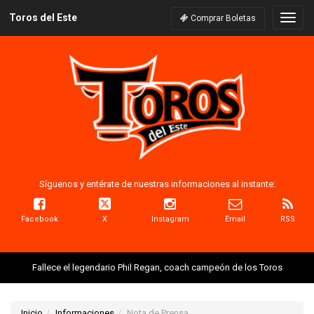
Toros del Este
Naveg
Comprar Boletas
Síguenos y entérate de nuestras informaciones al instante:
Facebook
X
Instagram
Email
RSS
Fallece el legendario Phil Regan, coach campeón de los Toros
Inicio
Informaciones
Nota de Prensa